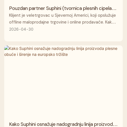
Pouzdan partner Suphini (tvornica plesnih cipela
Panlong): Učinkovitost i odgovornost u plesnim
Klijent je veletrgovac u Sjevernoj Americi, koji opslužuje
cipelama
offline maloprodajne trgovine i online prodavače. Kako
potražnja potrošača na tržištu postaje sve
2026
04
30
personaliziranija, klijent se suočava s rizikom zaostataka
u zalihama zbog tradicionalne veleprodajne kupnje.
Istovremeno, dobavljačima se postavljaju veći zahtjevi u
smislu fleksibilnih mogućnosti prilagodbe, brzine
odgovora na probleme i stabilnosti kvalitete.
Kako Suphini osnažuje nadogradnju linija proizvoda