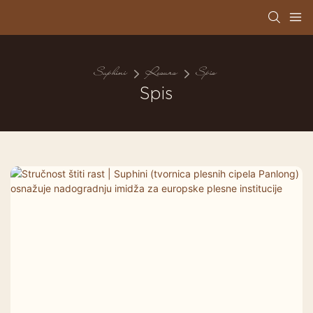
Suphini
Resurs
Spis
Spis