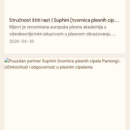
Stručnost štiti rast | Suphini (tvornica plesnih cipela
Panlong) osnažuje nadogradnju imidža za europske
Klijent je renomirana europska plesna akademija s
plesne institucije
višedesetljetnim iskustvom u plesnom obrazovanju.
Njena glavna publika uključuje tinejdžere i profesionalne
2026
04
30
plesače.