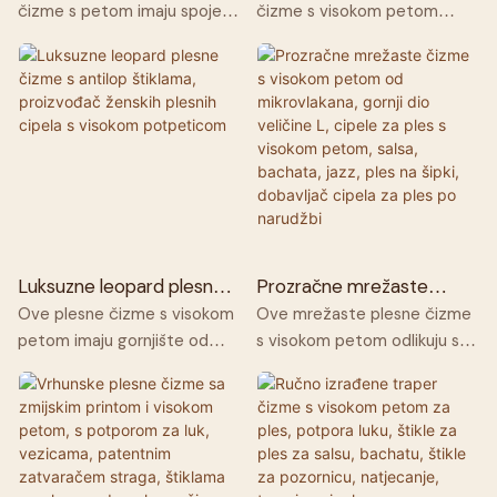
mrežastom petom od
mrežaste plesne čizme s
čizme s petom imaju spojeni
čizme s visokom petom
ružičaste mikrovlakana za
visokom potpeticom za
dizajn ružičaste mikrovlakana
imaju spojeni dizajn crnog
žene s visokim petama
natjecanja, pozornicu i
kože i prozračne mrežice,
svilenog satena i prozračne
studio, proizvođač plesnih
cipela
pružajući laganu udobnost,
mrežice, kombinirajući
izvrsnu prozračnost i vizualno
zapanjujuću estetiku s
izduženu liniju nogavica.
iznimnom praktičnošću.
Prednji sustav vezanja
Prednji sustav vezanja
omogućuje potpuno
omogućuje potpuno
podesivo pristajanje, dok
podesivo pristajanje, dok
stražnji patentni zatvarač
stražnji patentni zatvarač
osigurava jednostavno
osigurava jednostavno
Luksuzne leopard plesne
Prozračne mrežaste
obuvanje i izuvanje. Dizajn s
obuvanje i izuvanje. Dizajn s
čizme s antilop štiklama,
čizme s visokom petom
Ove plesne čizme s visokom
Ove mrežaste plesne čizme
proizvođač ženskih plesnih
od mikrovlakana, gornji dio
otvorenim prstima oslobađa
otvorenim prstima
petom imaju gornjište od
s visokom petom odlikuju se
cipela s visokom
veličine L, cipele za ples s
prste za fleksibilnije kretanje.
poboljšava prozračnost,
brušene kože s leopard
vrhunskom teksturom,
potpeticom
visokom petom, salsa,
Izrađene s profesionalnim
održavajući stopala
printom, vrhunske teksture
mekane su, ugodne za kožu,
bachata, jazz, ples na šipki,
kalupom za čvrsto pristajanje
udobnima čak i tijekom dugih
dobavljač cipela za ples po
koja je mekana, ugodna za
prozračne i udobne. Pažljivo
koje obavija stopalo, pružaju
sesija. Uska peta savršeno je
narudžbi
kožu i ne stvara žuljeve.
ručno izrađene, savršeno
maksimalnu potporu svodu
prilagođena profesionalnim
Pažljivo ručno izrađene,
pristaju profesionalnom
stopala, što ih čini
plesnim stilovima, uključujući