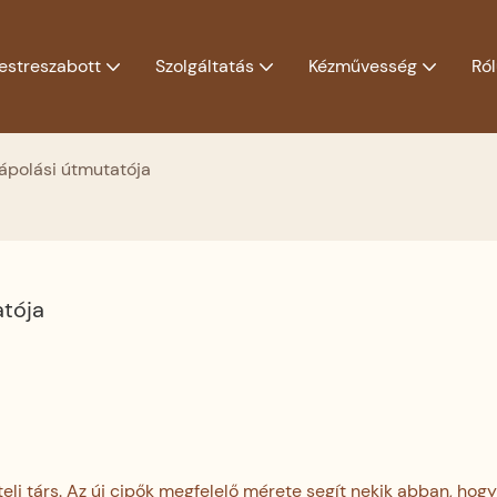
estreszabott
Szolgáltatás
Kézművesség
Ró
s ápolási útmutatója
atója
 teli társ. Az új cipők megfelelő mérete segít nekik abban, hog