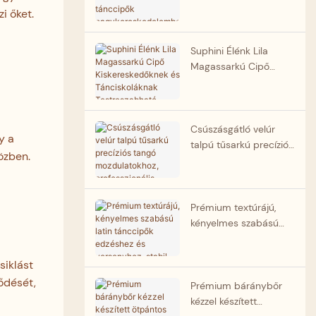
testreszabható
i őket.
tánccipők
nagykereskedelemben
Suphini Élénk Lila
Magassarkú Cipő
Kiskereskedőknek és
Tánciskoláknak
Testreszabható Tangó
Tánccipők Beszállítója
Csúszásgátló velúr
y a
talpú tűsarkú precíziós
özben.
tangó mozdulatokhoz,
professzionális
argentin tangó
tánccipők gyártója
Prémium textúrájú,
kényelmes szabású
latin tánccipők
edzéshez és
siklást
versenyhez, stabil
lődését,
sarokkal, marhabőr
Prémium báránybőr
külső talppal,
kézzel készített
tánccipő-beszállító