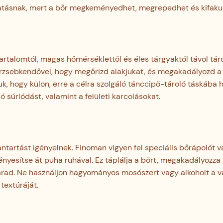
hatásnak, mert a bőr megkeményedhet, megrepedhet és kifakul
tartalomtól, magas hőmérséklettől és éles tárgyaktól távol táro
apírzsebkendővel, hogy megőrizd alakjukat, és megakadályozd a
k, hogy külön, erre a célra szolgáló tánccipő-tároló táskába 
ó súrlódást, valamint a felületi karcolásokat.
antartást igényelnek. Finoman vigyen fel speciális bőrápolót 
ényesítse át puha ruhával. Ez táplálja a bőrt, megakadályozza
arad. Ne használjon hagyományos mosószert vagy alkoholt a v
textúráját.