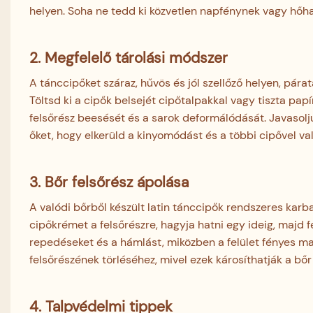
helyen. Soha ne tedd ki közvetlen napfénynek vagy hő
2. Megfelelő tárolási módszer
A tánccipőket száraz, hűvös és jól szellőző helyen, pára
Töltsd ki a cipők belsejét cipőtalpakkal vagy tiszta p
felsőrész beesését és a sarok deformálódását. Javasolju
őket, hogy elkerüld a kinyomódást és a többi cipővel val
3. Bőr felsőrész ápolása
A valódi bőrből készült latin tánccipők rendszeres karb
cipőkrémet a felsőrészre, hagyja hatni egy ideig, majd f
repedéseket és a hámlást, miközben a felület fényes m
felsőrészének törléséhez, mivel ezek károsíthatják a bőr 
4. Talpvédelmi tippek