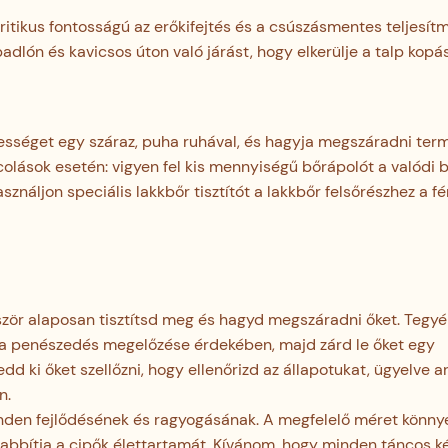
kritikus fontosságú az erőkifejtés és a csúszásmentes teljesít
dlón és kavicsos úton való járást, hogy elkerülje a talp kopá
edvességet egy száraz, puha ruhával, és hagyja megszáradni te
colások esetén: vigyen fel kis mennyiségű bőrápolót a valódi 
sználjon speciális lakkbőr tisztítót a lakkbőr felsőrészhez a 
ször alaposan tisztítsd meg és hagyd megszáradni őket. Tegyé
a penészedés megelőzése érdekében, majd zárd le őket egy
ki őket szellőzni, hogy ellenőrizd az állapotukat, ügyelve ar
n.
minden fejlődésének és ragyogásának. A megfelelő méret könn
abbítja a cipők élettartamát. Kívánom, hogy minden táncos k