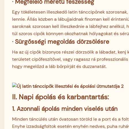
·
Megfelelő méretű feszesség
Egy tökéletesen illeszkedő latin tánccipőnek szorosnak,
lennie. Állás közben a lábujjaidnak finoman kell érinte
saroknak szorosan kell illeszkednie a lábfejhez anélkül,
túl szoros cipők könnyen okozhatnak hólyagokat és sérü
· Sürgősségi megoldás dörzsölésre
Ha az új cipők bizonyos részei dörzsölik a lábadat, kenj 
területet cipőfeszítővel, vagy ragassz rá professzionáli
hogy megelőzd a láb bőrpírját és duzzanatát.
II.
Napi ápolás és karbantartás:
1. Azonnali ápolás minden viselés után
Minden táncülés után óvatosan töröld le a port és a folto
Enyhe izzadságfoltok esetén enyhén nedves, puha ruháv