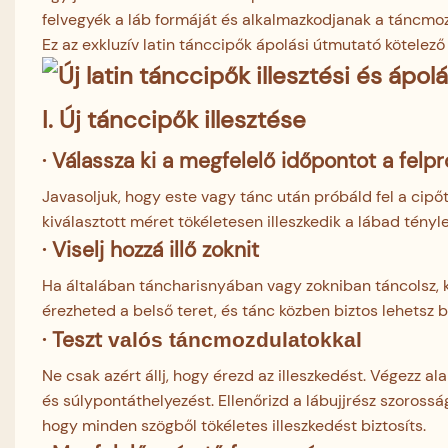
felvegyék a láb formáját és alkalmazkodjanak a táncmo
Ez az exkluzív latin tánccipők ápolási útmutató kötele
I. Új tánccipők illesztése
· Válassza ki a megfelelő időpontot a felp
Javasoljuk, hogy este vagy tánc után próbáld fel a cip
kiválasztott méret tökéletesen illeszkedik a lábad tényl
· Viselj hozzá illő zoknit
Ha általában táncharisnyában vagy zokniban táncolsz, ké
érezheted a belső teret, és tánc közben biztos lehetsz 
·
Teszt
valós
táncmozdulatokkal
Ne csak azért állj, hogy érezd az illeszkedést. Végezz a
és súlypontáthelyezést. Ellenőrizd a lábujjrész szorossá
hogy minden szögből tökéletes illeszkedést biztosíts.