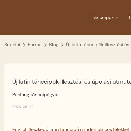
Tánccipők
T
Suphini
Forrás
Blog
Új latin tánccipők illesztési é
Új latin tánccipők illesztési és ápolási útmut
Panlong tánccipőgyár
2026-06-22
Egy jól illeszkedő latin tánccipő minden táncos lélekkel