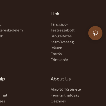
Link
k
Tánccipők
kereskedelem
Testreszabott
ek
Szolgáltatás
Kézművesség
Rólunk
Forrás
Érintkezés
hip
About Us
Alapító Története
amat
Fenntarthatóság
zés
Céghírek