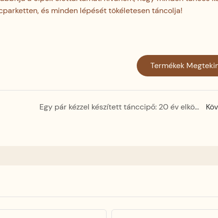
cparketten, és minden lépését tökéletesen táncolja!
Termékek Megteki
Egy pár kézzel készített tánccipő: 20 év elkötelezettség és precizitás
Köv