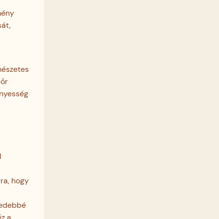
mény
sát,
rmészetes
bőr
fényesség
l
ra, hogy
yedebbé
éz a