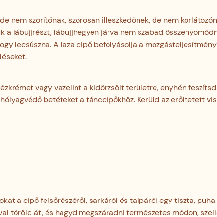
 de nem szorítónak, szorosan illeszkedőnek, de nem korlátozón
niük a lábujjrészt, lábujjhegyen járva nem szabad összenyomódn
 hogy lecsúszna. A laza cipő befolyásolja a mozgásteljesítmény
léseket.
kézkrémet vagy vazelint a kidörzsölt területre, enyhén feszítsd 
s hólyagvédő betéteket a tánccipőkhöz. Kerüld az erőltetett vis
kat a cipő felsőrészéről, sarkáról és talpáról egy tiszta, puha
al töröld át, és hagyd megszáradni természetes módon, szell