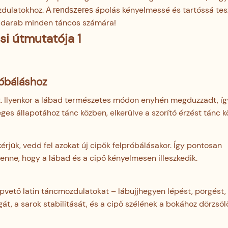
zdulatokhoz.
ápolás kényelmessé és tartóssá tesz
A rendszeres
ző darab minden táncos számára!
róbáláshoz
őt. Ilyenkor a lábad természetes módon enyhén megduzzadt, íg
eges állapotához tánc közben, elkerülve a szorító érzést tánc k
rjük, vedd fel azokat új cipők felpróbálásakor. Így pontosan
benne, hogy a lábad és a cipő kényelmesen illeszkedik.
lapvető latin táncmozdulatokat – lábujjhegyen lépést, pörgést, 
gát, a sarok stabilitását, és a cipő szélének a bokához dörzsö