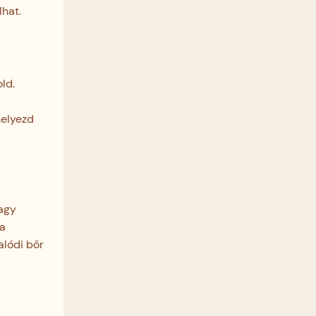
hat.
ld.
helyezd
vagy
 a
alódi bőr