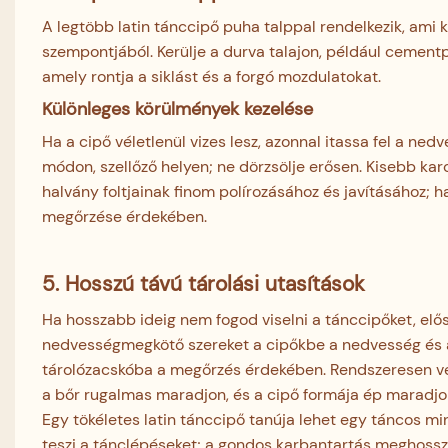
A legtöbb latin tánccipő puha talppal rendelkezik, ami 
szempontjából. Kerülje a durva talajon, például cementpa
amely rontja a siklást és a forgó mozdulatokat.
Különleges körülmények kezelése
Ha a cipő véletlenül vizes lesz, azonnal itassa fel a n
módon, szellőző helyen; ne dörzsölje erősen. Kisebb kar
halvány foltjainak finom polírozásához és javításához; ha
megőrzése érdekében.
5. Hosszú távú tárolási utasítások
Ha hosszabb ideig nem fogod viselni a tánccipőket, elő
nedvességmegkötő szereket a cipőkbe a nedvesség és 
tárolózacskóba a megőrzés érdekében. Rendszeresen vedd 
a bőr rugalmas maradjon, és a cipő formája ép maradjo
Egy tökéletes latin tánccipő tanúja lehet egy táncos 
teszi a tánclépéseket; a gondos karbantartás meghossz