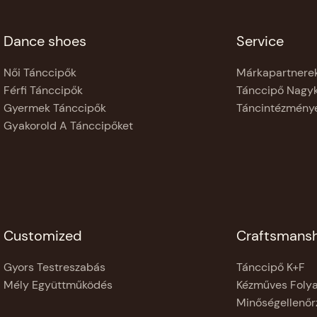
Dance shoes
Service
Női Tánccipők
Márkapartnere
Férfi Tánccipők
Tánccipő Nagy
Gyermek Tánccipők
Táncintézmény
Gyakorold A Tánccipőket
Customized
Craftsmans
Gyors Testreszabás
Tánccipő K+F
Mély Együttműködés
Kézműves Foly
Minőségellenőr