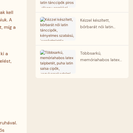
ötpántos latin
tánccipők piros
ak kell
vékony sarokkal,
iuk. A
tánccipők
Kézzel készített,
nagykereskedelemben
bőrbarát női latin
t, míg a
tánccipők, kényelmes
szabású,
leopárdmintás,
professzionális
Többsarkú,
ki a
tánccipők gyártója
memóriahabos latex
elést,
talpbetét, puha latin
salsa cipők,
nagykereskedelmi
tánccipők, megbízható
partner
 ruhával.
ős