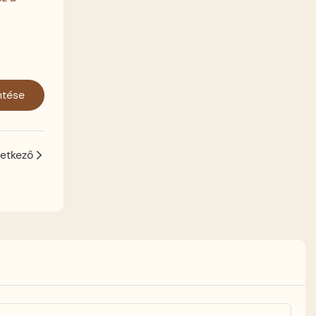
ntése
etkező