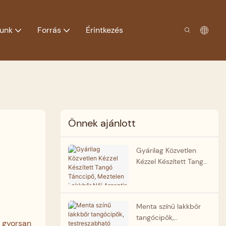
lunk
Forrás
Érintkezés
Önnek ajánlott
Gyárilag Közvetlen
Kézzel Készített Tangó
Tánccipő, Meztelen
Lakkbőr Női Argentin
Tangó Cipők
Menta színű lakkbőr
tangócipők,
y gyorsan