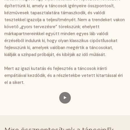
építettünk ki, amely a táncosok igényeire összpontosít,
kézművesek tapasztalatára támaszkodik, és valódi
tesztekkel igazolja a teljesítményét. Nem a trendeket vakon
követő „gyors tervezésre” törekszünk; ehelyett
márkapartnereinkkel együtt minden egyes láb valódi
érzéséből indulunk ki, hogy olyan klasszikus cipőstílusokat
fejlesszünk ki, amelyek valóban megértik a táncosokat,
kiállják a színpad próbáját, és kibírják az idő múlását.
Mert az igazi kutatás és fejlesztés a táncosok iránti
empátiával kezdődik, és a részletekbe vetett kitartással éri
el a sikert.