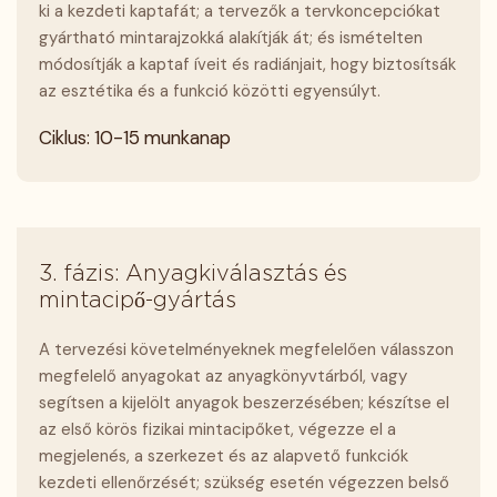
ki a kezdeti kaptafát; a tervezők a tervkoncepciókat
gyártható mintarajzokká alakítják át; és ismételten
módosítják a kaptaf íveit és radiánjait, hogy biztosítsák
az esztétika és a funkció közötti egyensúlyt.
Ciklus: 10-15 munkanap
3. fázis: Anyagkiválasztás és
mintacipő-gyártás
A tervezési követelményeknek megfelelően válasszon
megfelelő anyagokat az anyagkönyvtárból, vagy
segítsen a kijelölt anyagok beszerzésében; készítse el
az első körös fizikai mintacipőket, végezze el a
megjelenés, a szerkezet és az alapvető funkciók
kezdeti ellenőrzését; szükség esetén végezzen belső