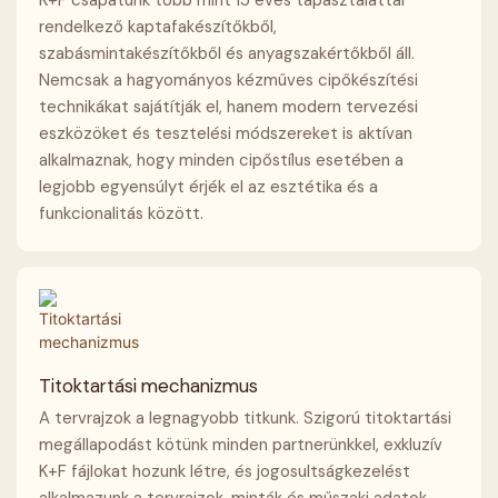
K+F csapatunk több mint 15 éves tapasztalattal
rendelkező kaptafakészítőkből,
szabásmintakészítőkből és anyagszakértőkből áll.
Nemcsak a hagyományos kézműves cipőkészítési
technikákat sajátítják el, hanem modern tervezési
eszközöket és tesztelési módszereket is aktívan
alkalmaznak, hogy minden cipőstílus esetében a
legjobb egyensúlyt érjék el az esztétika és a
funkcionalitás között.
Titoktartási mechanizmus
A tervrajzok a legnagyobb titkunk. Szigorú titoktartási
megállapodást kötünk minden partnerünkkel, exkluzív
K+F fájlokat hozunk létre, és jogosultságkezelést
alkalmazunk a tervrajzok, minták és műszaki adatok