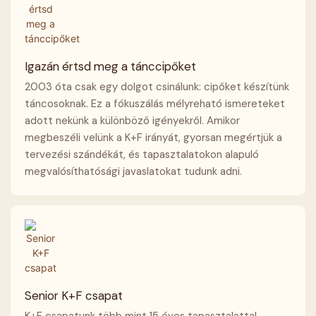
Igazán értsd meg a tánccipőket
2003 óta csak egy dolgot csinálunk: cipőket készítünk
táncosoknak. Ez a fókuszálás mélyreható ismereteket
adott nekünk a különböző igényekről. Amikor
megbeszéli velünk a K+F irányát, gyorsan megértjük a
tervezési szándékát, és tapasztalatokon alapuló
megvalósíthatósági javaslatokat tudunk adni.
Senior K+F csapat