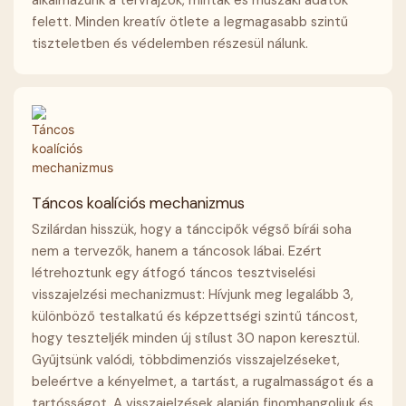
felett. Minden kreatív ötlete a legmagasabb szintű
tiszteletben és védelemben részesül nálunk.
Táncos koalíciós mechanizmus
Szilárdan hisszük, hogy a tánccipők végső bírái soha
nem a tervezők, hanem a táncosok lábai. Ezért
létrehoztunk egy átfogó táncos tesztviselési
visszajelzési mechanizmust: Hívjunk meg legalább 3,
különböző testalkatú és képzettségi szintű táncost,
hogy teszteljék minden új stílust 30 napon keresztül.
Gyűjtsünk valódi, többdimenziós visszajelzéseket,
beleértve a kényelmet, a tartást, a rugalmasságot és a
tartósságot. A visszajelzések alapján finomhangoljuk és