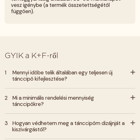
vesz igénybe (a termék összetettségétől
függően).
GYIK a K+F-ről
1
Mennyi időbe telik általában egy teljesen új
tánccipő kifejlesztése?
2
Mi a minimális rendelési mennyiség
tánccipőkre?
3
Hogyan védhetem meg a tánccipőm dizájnját a
kiszivárgástól?