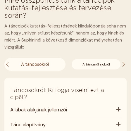
Mire összpontosítunk a tánccipők
kutatás-fejlesztése és tervezése
során?
A tánccipők kutatás-fejlesztésének kiindulópontja soha nem
az, hogy „milyen stílust készítsünk”, hanem az, hogy kinek és
miért. A Suphininél a következő dimenziókat mélyrehatóan
vizsgáljuk:
A táncosokról
A táncműfajokról
Táncosokról: Ki fogja viselni ezt a
cipőt?
A lábak alakjának jellemzői
Tánc alapítvány