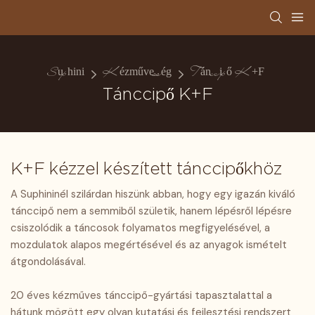
Suphini
Kézművesség
Tánccipő K+F
Tánccipő K+F
K+F kézzel készített tánccipőkhöz
A Suphininél szilárdan hiszünk abban, hogy egy igazán kiváló
tánccipő nem a semmiből születik, hanem lépésről lépésre
csiszolódik a táncosok folyamatos megfigyelésével, a
mozdulatok alapos megértésével és az anyagok ismételt
átgondolásával.
20 éves kézműves tánccipő-gyártási tapasztalattal a
hátunk mögött egy olyan kutatási és fejlesztési rendszert