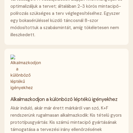
optimalizáljuk a tervet; általában 2-3 körös mintacipő-
polírozás szükséges a terv véglegesítéséhez. Egyszer
egy bokasérüléssel küzdő táncosnál 8-szor
módosítottuk a szabásmintát, amíg tökéletesen nem
illeszkedett.
Alkalmazkodjon a különböző léptékű igényekhez
Akár induló, akár már érett márkáról van szó, K+F
rendszerünk rugalmasan alkalmazkodik: Kis tételű gyors
prototípusgyártás: Kis számú mintacipő gyártásának
támogatása a tervezési irány ellenőrzésének