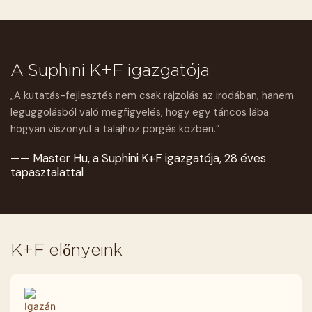
A Suphini K+F igazgatója
„A kutatás-fejlesztés nem csak rajzolás az irodában, hanem
leguggolásból való megfigyelés, hogy egy táncos lába
hogyan viszonyul a talajhoz pörgés közben.”
—— Master Hu, a Suphini K+F igazgatója, 28 éves
tapasztalattal
K+F előnyeink