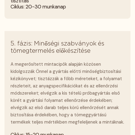
tisztítás
Ciklus: 20-30 munkanap
5. fázis: Minőségi szabványok és
tömegtermelés előkészítése
A megerősített mintacipők alapján közösen
kidolgozzák Önnel a gyártás előtti minőségbiztosítási
kézikönyvet; tisztázzák a főbb méreteket, a folyamat
részleteit, az anyagspecifikációkat és az ellenőrzési
módszereket; elvégzik a kis tételű próbagyártás első
körét a gyártási folyamat ellenőrzése érdekében;
elvégzik az első darab teljes körű ellenőrzését annak
biztosítása érdekében, hogy a tömeggyártású
termékek teljes mértékben megfeleljenek a mintáknak.
Ciklus: 15-20 munkanap