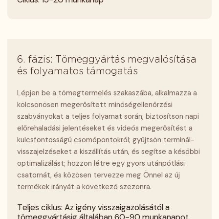
6. fázis: Tömeggyártás megvalósítása
és folyamatos támogatás
Lépjen be a tömegtermelés szakaszába, alkalmazza a
kölcsönösen megerősített minőségellenőrzési
szabványokat a teljes folyamat során; biztosítson napi
előrehaladási jelentéseket és videós megerősítést a
kulcsfontosságú csomópontokról; gyűjtsön terminál-
visszajelzéseket a kiszállítás után, és segítse a későbbi
optimalizálást; hozzon létre egy gyors utánpótlási
csatornát, és közösen tervezze meg Önnel az új
termékek irányát a következő szezonra.
Teljes ciklus: Az igény visszaigazolásától a
tömeggyártásig általában 60-90 munkanapot