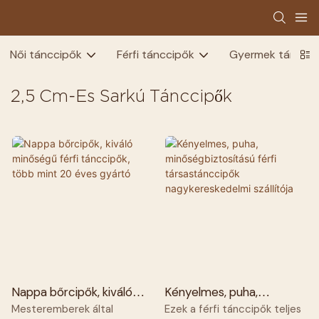
Női tánccipők
Férfi tánccipők
Gyermek táncci
2,5 Cm-Es Sarkú Tánccipők
Nappa bőrcipők, kiváló
Kényelmes, puha,
minőségű férfi tánccipők,
minőségbiztosítású férfi
Mesteremberek által
Ezek a férfi tánccipők teljes