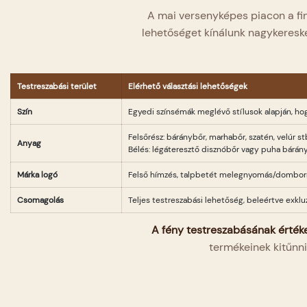
A mai versenyképes piacon a fi
lehetőséget kínálunk nagykeresk
Testreszabási terület
Elérhető választási lehetőségek
Szín
Egyedi színsémák meglévő stílusok alapján, hog
Felsőrész: báránybőr, marhabőr, szatén, velúr st
Anyag
Bélés: légáteresztő disznóbőr vagy puha bárán
Márka logó
Felső hímzés, talpbetét melegnyomás/dombor
Csomagolás
Teljes testreszabási lehetőség, beleértve exk
A fény testreszabásának értéke
termékeinek kitűnn