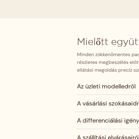
Mielőtt egy
Minden zökkenőmentes part
részletes megbeszélés előt
ellátási megoldás precíz s
Az üzleti modelledről
A vásárlási szokásaidr
A differenciálási igény
A szállítási elvárásairó