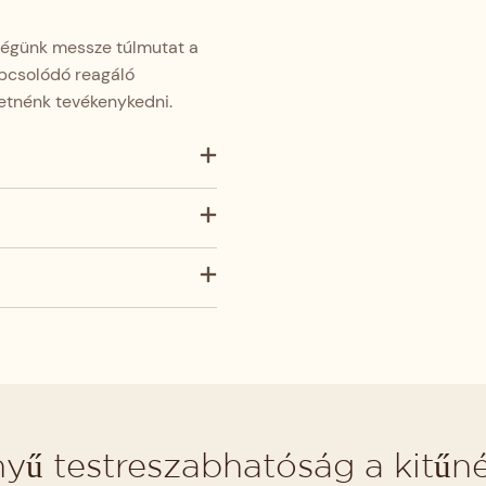
ségünk messze túlmutat a
apcsolódó reagáló
retnénk tevékenykedni.
yű testreszabhatóság a kitűn