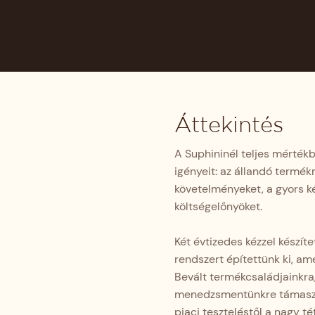
Áttekintés
A Suphininél teljes mérté
igényeit: az állandó termé
követelményeket, a gyors ké
költségelőnyöket.
Két évtizedes kézzel készít
rendszert építettünk ki, a
Bevált termékcsaládjainkra,
menedzsmentünkre támaszkod
piaci teszteléstől a nagy t