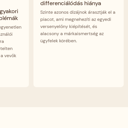
differenciálódás hiánya
gyakori
Szinte azonos dizájnok árasztják el a
oblémák
piacot, ami megnehezíti az egyedi
versenyelőny kiépítését, és
 egyenetlen
alacsony a márkaismertség az
ználói
ügyfelek körében.
ra
telten
s a vevők