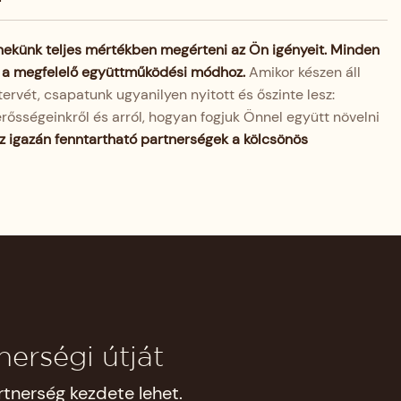
nekünk teljes mértékben megérteni az Ön igényeit. Minden
t a megfelelő együttműködési módhoz.
Amikor készen áll
tervét, csapatunk ugyanilyen nyitott és őszinte lesz:
rősségeinkről és arról, hogyan fogjuk Önnel együtt növelni
z igazán fenntartható partnerségek a kölcsönös
erségi útját
tnerség kezdete lehet.