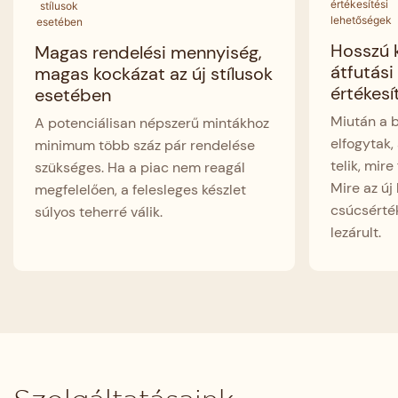
Hosszú k
Magas rendelési mennyiség,
átfutási
magas kockázat az új stílusok
értékesí
esetében
Miután a b
A potenciálisan népszerű mintákhoz
elfogytak,
minimum több száz pár rendelése
telik, mire 
szükséges. Ha a piac nem reagál
Mire az új
megfelelően, a felesleges készlet
csúcsérték
súlyos teherré válik.
lezárult.