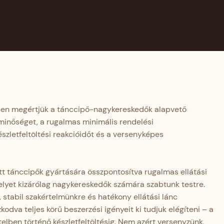
kben megértjük a tánccipő-nagykereskedők alapvető
kminőséget, a rugalmas minimális rendelési
szletfeltöltési reakcióidőt és a versenyképes
ett tánccipők gyártására összpontosítva rugalmas ellátási
melyet kizárólag nagykereskedők számára szabtunk testre.
 stabil szakértelmünkre és hatékony ellátási lánc
va teljes körű beszerzési igényeit ki tudjuk elégíteni – a
ételben történő készletfeltöltésig. Nem azért versenyzünk,