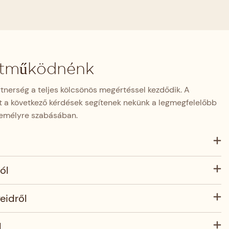
üttműködnénk
nerség a teljes kölcsönös megértéssel kezdődik. A
t a következő kérdések segítenek nekünk a legmegfelelőbb
zemélyre szabásában.
ól
eidről
l