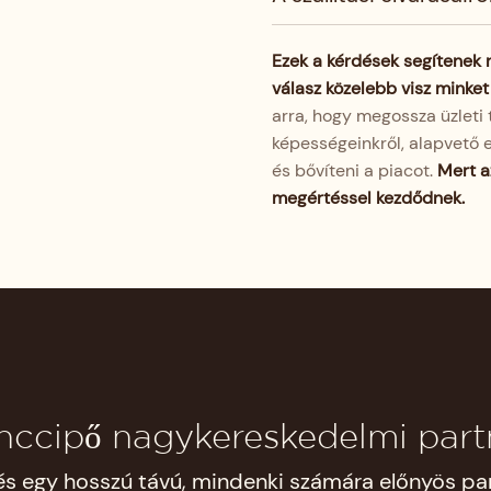
Ezek a kérdések segítenek 
válasz közelebb visz minke
arra, hogy megossza üzleti 
képességeinkről, alapvető e
és bővíteni a piacot.
Mert a
megértéssel kezdődnek.
ánccipő nagykereskedelmi partn
és egy hosszú távú, mindenki számára előnyös par