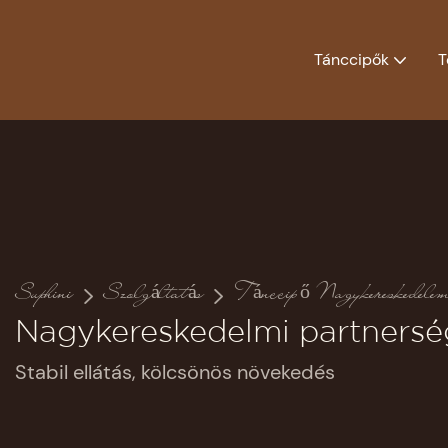
Tánccipők
T
Suphini
Szolgáltatás
Tánccipő Nagykereskedele
Nagykereskedelmi partnersé
Stabil ellátás, kölcsönös növekedés