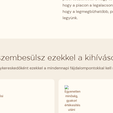
hogy a piacon a legalacsony
hogy a legmegbízhatóbb, p
legyünk.
 szembesülsz ezekkel a kihívás
kereskedőként ezekkel a mindennapi fájdalompontokkal kel