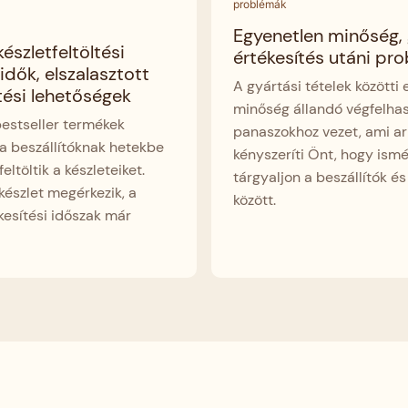
Egyenetlen minőség, 
észletfeltöltési
értékesítés utáni pr
 idők, elszalasztott
A gyártási tételek közötti
tési lehetőségek
minőség állandó végfelhas
estseller termékek
panaszokhoz vezet, ami ar
 a beszállítóknak hetekbe
kényszeríti Önt, hogy ismé
feltöltik a készleteiket.
tárgyaljon a beszállítók é
 készlet megérkezik, a
között.
esítési időszak már