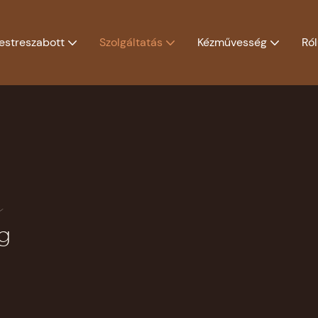
estreszabott
Szolgáltatás
Kézművesség
Ró
m
g