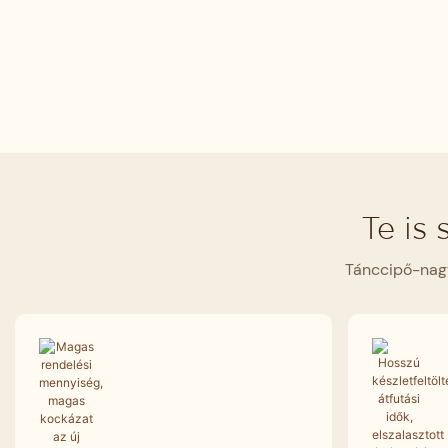
Te is
Tánccipő-nagy