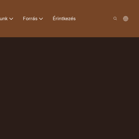
lunk
Forrás
Érintkezés