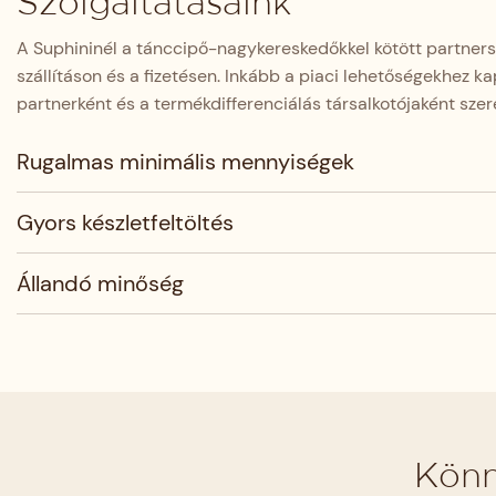
Szolgáltatásaink
A Suphininél a tánccipő-nagykereskedőkkel kötött partner
szállításon és a fizetésen. Inkább a piaci lehetőségekhez k
partnerként és a termékdifferenciálás társalkotójaként sze
Rugalmas minimális mennyiségek
Gyors készletfeltöltés
Állandó minőség
Könn