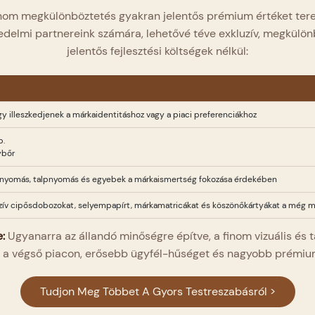
nom megkülönböztetés gyakran jelentős prémium értéket tere
edelmi partnereink számára, lehetővé téve exkluzív, megkülö
jelentős fejlesztési költségek nélkül:
y illeszkedjenek a márkaidentitáshoz vagy a piaci preferenciákhoz
b.
ybőr
nyomás, talpnyomás és egyebek a márkaismertség fokozása érdekében
luzív cipősdobozokat, selyempapírt, márkamatricákat és köszönőkártyákat a még
:
Ugyanarra az állandó minőségre építve, a finom vizuális és 
i a végső piacon, erősebb ügyfél-hűséget és nagyobb prémium 
Tudjon Meg Többet A Gyors Testreszabásról >