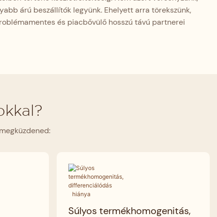
abb árú beszállítók legyünk. Ehelyett arra törekszünk,
roblémamentes és piacbővülő hosszú távú partnerei
okkal?
l megküzdened:
Súlyos termékhomogenitás,