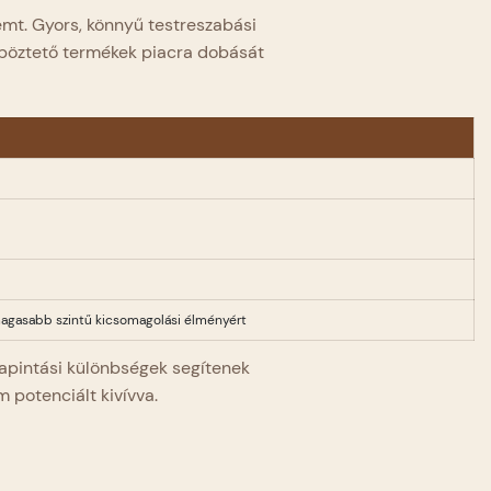
mt. Gyors, könnyű testreszabási
nböztető termékek piacra dobását
 magasabb szintű kicsomagolási élményért
tapintási különbségek segítenek
potenciált kivívva.