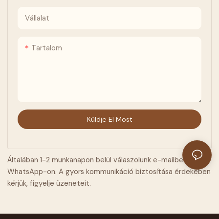
választás a modern táncosok
társastánc méltóságteljes
számára.
textúráját és művészi
Vállalat
feszültségét.
Tartalom
Küldje El Most
Általában 1-2 munkanapon belül válaszolunk e-mailben vagy
WhatsApp-on. A gyors kommunikáció biztosítása érdekében
kérjük, figyelje üzeneteit.