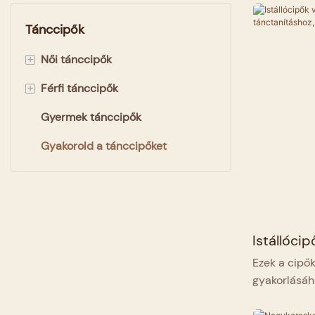
Tánccipők
+
Női tánccipők
+
Férfi tánccipők
Latin tánccipők
Gyermek tánccipők
Kristály tánccipők
1 cm-es sarkú tánccipők
Gyakorold a tánccipőket
Magassarkú tánccipők
2,5 cm-es sarkú tánccipők
Tangó tánccipők
Standard tánccipők
Istállócip
és táncta
Ezek a cipők
gyakorlásáh
professzioná