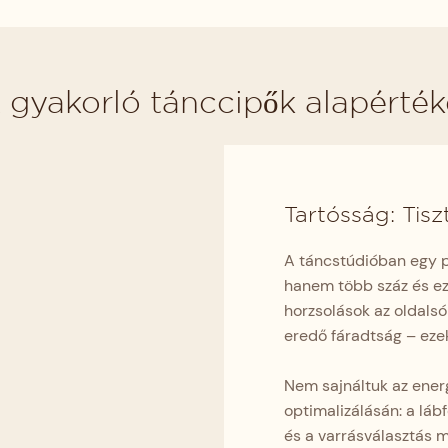
 gyakorló tánccipők alapérték
Tartósság: Tisz
A táncstúdióban egy pá
hanem több száz és eze
horzsolások az oldalsó
eredő fáradtság – ezek
Nem sajnáltuk az ener
optimalizálásán: a láb
és a varrásválasztás m