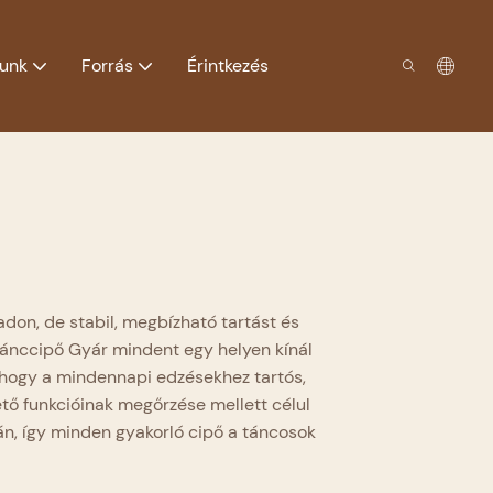
lunk
Forrás
Érintkezés
don, de stabil, megbízható tartást és
Tánccipő Gyár
mindent egy helyen kínál
, hogy a mindennapi edzésekhez tartós,
tő funkcióinak megőrzése mellett célul
rán, így minden gyakorló cipő a táncosok