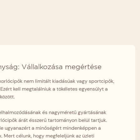
yság: Vállalkozása megértése
korlócipők nem limitált kiadásúak vagy sportcipők,
zért kell megtalálniuk a tökéletes egyensúlyt a
között.
 felhalmozódásának és nagyméretű gyártásának
ócipők árát ésszerű tartományon belül tartjuk.
de ugyanazért a minőségért mindenképpen a
 Mert célunk, hogy megfeleljünk az üzleti