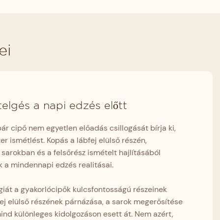
ei
telgés a napi edzés előtt
r cipő nem egyetlen előadás csillogását bírja ki,
r ismétlést. Kopás a lábfej elülső részén,
 sarokban és a felsőrész ismételt hajlításából
 a mindennapi edzés realitásai.
giát a gyakorlócipők kulcsfontosságú részeinek
fej elülső részének párnázása, a sarok megerősítése
ind különleges kidolgozáson esett át. Nem azért,