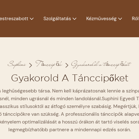
estreszabott
Szolgáltatás
Kézművesség
Ró
Suphini
Tánccipők
Gyakorold a tánccipőket
Gyakorold A Tánccipőket
s leghűségesebb társa. Nem kell káprázatosnak lennie a színpa
snél, minden ugrásnál és minden landolásnál.
Suphini Egyedi 
sszikus stílusoktól az átfogó személyre szabásig. Megértjük
 tánccipőkre van szükség. A professzionális tánccipők alapve
 kényelem optimalizálását a hosszú órákon át tartó viselés so
legmegbízhatóbb partnere a mindennapi edzés során.