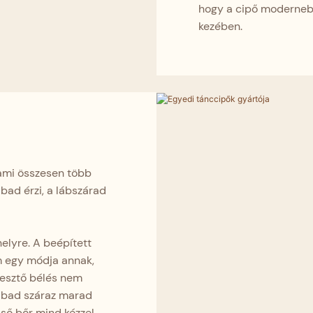
hogy a cipő modernebb
kezében.
 ami összesen több
ábad érzi, a lábszárad
elyre. A beépített
m egy módja annak,
resztő bélés nem
lábad száraz marad
lső bőr mind kézzel