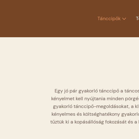
Tánccipők
T
Egy jó pár gyakorló tánccipő a tánco
kényelmet kell nyújtania minden pörgé
gyakorló tánccipő-megoldásokat, a kla
kényelmes és költséghatékony gyakorló
tűztük ki a kopásállóság fokozását és a