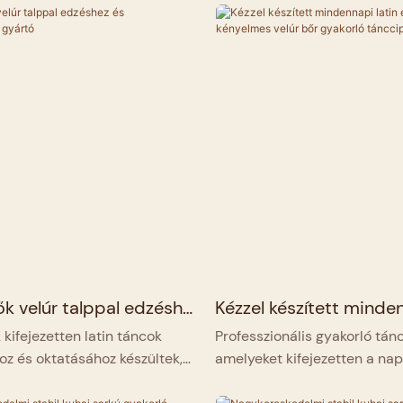
ők velúr talppal edzéshez
Kézzel készített minden
nításhoz, gyártó
edzőcipők, kényelmes 
 kifejezetten latin táncok
Professzionális gyakorló tán
gyakorló tánccipők besz
oz és oktatásához készültek,
amelyeket kifejezetten a nap
lis választást kínálva, amely
és a nagy intenzitású képzés