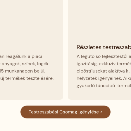
Részletes testresza
san reagálunk a piaci
A legutolsó fejlesztéstől
 anyagok, színek, logók
igazításig, exkluzív termé
 15 munkanapon belül,
cipőstílusokat alakítva k
új termékek tesztelésére.
helyzetek igényeinek. Alk
gyakorló tánccipő-termék
Testreszabási Csomag Igénylése >