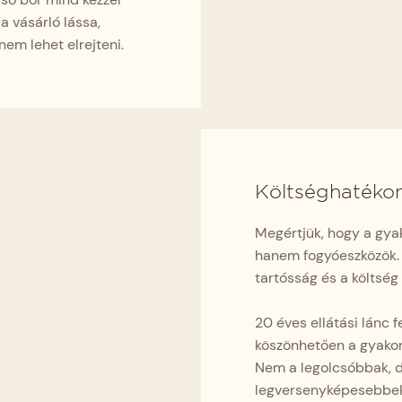
a vásárló lássa,
em lehet elrejteni.
Költséghatékon
Megértjük, hogy a gya
hanem fogyóeszközök. E
tartósság és a költség 
20 éves ellátási lánc
köszönhetően a gyakorl
Nem a legolcsóbbak, 
legversenyképesebbek.