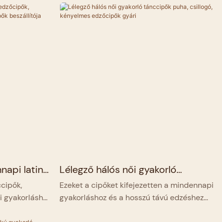
napi latin
Lélegző hálós női gyakorló
velúr bőr
tánccipők puha, csillogó,
ccipők,
Ezeket a cipőket kifejezetten a mindennapi
állítója
kényelmes edzőcipők gyári
i gyakorláshoz
gyakorláshoz és a hosszú távú edzéshez
hez terveztek
tervezték, a kényelem és a légáteresztő