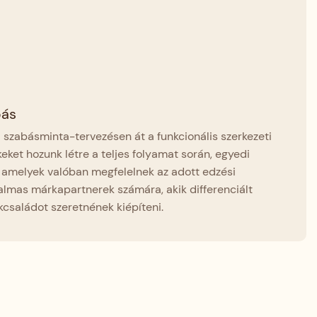
bás
 a szabásminta-tervezésen át a funkcionális szerkezeti
keket hozunk létre a teljes folyamat során, egyedi
i, amelyek valóban megfelelnek az adott edzési
almas márkapartnerek számára, akik differenciált
családot szeretnének kiépíteni.