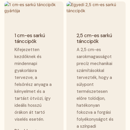
táncokhoz és más
törekvő táncosok számára.
törekvő táncosok számára.
stílusokhoz.
1 cm-es sarkú
2,5 cm-es sarkú
tánccipők
tánccipők
Kifejezetten
A 2,5 cm-es
kezdőknek és
sarokmagasságot
mindennapi
precíz mechanikai
gyakorlásra
számításokkal
tervezve, a
tervezték, hogy a
felsőrész anyaga a
súlypont
kényelmet és a
természetesen
tartást ötvözi, így
előre tolódjon,
ideális hosszú
hatékonyan
órákon át tartó
fokozva a forgási
viselés esetén.
folyékonyságot és
a színpadi