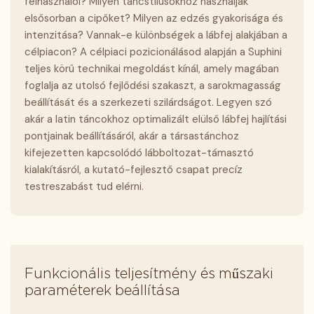
felhasználói? Milyen táncstílusokhoz használják
elsősorban a cipőket? Milyen az edzés gyakorisága és
intenzitása? Vannak-e különbségek a lábfej alakjában a
célpiacon? A célpiaci pozicionálásod alapján a Suphini
teljes körű technikai megoldást kínál, amely magában
foglalja az utolsó fejlődési szakaszt, a sarokmagasság
beállítását és a szerkezeti szilárdságot. Legyen szó
akár a latin táncokhoz optimalizált elülső lábfej hajlítási
pontjainak beállításáról, akár a társastánchoz
kifejezetten kapcsolódó lábboltozat-támasztó
kialakításról, a kutató-fejlesztő csapat precíz
testreszabást tud elérni.
Funkcionális teljesítmény és műszaki
paraméterek beállítása