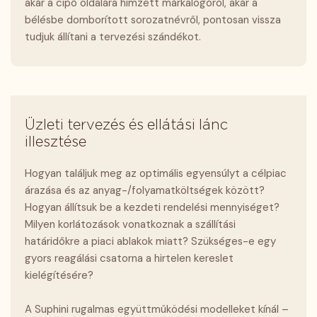
akár a cipő oldalára hímzett márkalogóról, akár a
bélésbe domborított sorozatnévről, pontosan vissza
tudjuk állítani a tervezési szándékot.
Üzleti tervezés és ellátási lánc
illesztése
Hogyan találjuk meg az optimális egyensúlyt a célpiac
árazása és az anyag-/folyamatköltségek között?
Hogyan állítsuk be a kezdeti rendelési mennyiséget?
Milyen korlátozások vonatkoznak a szállítási
határidőkre a piaci ablakok miatt? Szükséges-e egy
gyors reagálási csatorna a hirtelen kereslet
kielégítésére?
A Suphini rugalmas együttműködési modelleket kínál –