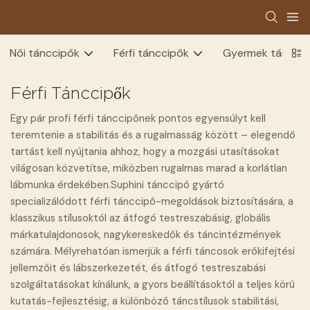
Női tánccipők
Férfi tánccipők
Gyermek táncci
Férfi Tánccipők
Egy pár profi férfi tánccipőnek pontos egyensúlyt kell
teremtenie a stabilitás és a rugalmasság között – elegendő
tartást kell nyújtania ahhoz, hogy a mozgási utasításokat
világosan közvetítse, miközben rugalmas marad a korlátlan
lábmunka érdekében.
Suphini tánccipő gyártó
specializálódott férfi tánccipő-megoldások biztosítására, a
klasszikus stílusoktól az átfogó testreszabásig, globális
márkatulajdonosok, nagykereskedők és táncintézmények
számára. Mélyrehatóan ismerjük a férfi táncosok erőkifejtési
jellemzőit és lábszerkezetét, és átfogó testreszabási
szolgáltatásokat kínálunk, a gyors beállításoktól a teljes körű
kutatás-fejlesztésig, a különböző táncstílusok stabilitási,