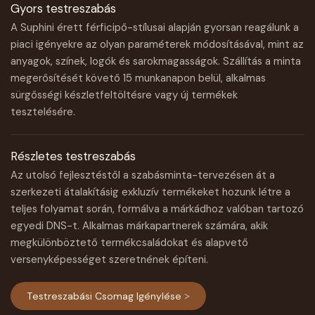
Gyors testreszabás
A Suphini érett férficipő-stílusai alapján gyorsan reagálunk a
piaci igényekre az olyan paraméterek módosításával, mint az
anyagok, színek, logók és sarokmagasságok. Szállítás a minta
megerősítését követő 15 munkanapon belül, alkalmas
sürgősségi készletfeltöltésre vagy új termékek
tesztelésére.
Részletes testreszabás
Az utolsó fejlesztéstől a szabásminta-tervezésen át a
szerkezeti átalakításig exkluzív termékeket hozunk létre a
teljes folyamat során, formálva a márkádhoz valóban tartozó
egyedi DNS-t. Alkalmas márkapartnerek számára, akik
megkülönböztető termékcsaládokat és alapvető
versenyképességet szeretnének építeni.
Testreszabási Csomag Igénylése >