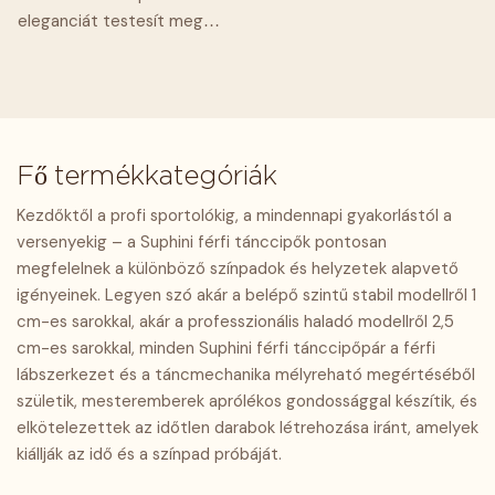
előadásokhoz, mind a
gyakorlásra egyaránt, így
talp pedig kiváló tapadást és
talp pedig kiváló tapadást és
eleganciát testesít meg
mindennapi gyakorláshoz,
tökéletes választást
rugalmasságot biztosít,
rugalmasságot biztosít,
feltűnő fekete-fehér
tökéletes választást
jelentenek a táncosok
lehetővé téve a sima, stabil
lehetővé téve a sima, stabil
színblokkolásával és
jelentenek a táncosok
számára.
pörgéseket és siklást. A
pörgéseket és siklást. A
gyönyörű brogue
számára.
belső rész bőrbarát és
belső rész bőrbarát és
részleteivel. Teljes
lélegző, így egész napos
lélegző, így egész napos
egészében kézzel készített,
kényelmet biztosít
kényelmet biztosít
Fő termékkategóriák
prémium bőrből, finom
kidörzsölés nélkül. Trendi
kidörzsölés nélkül. Trendi
varrással, amely a rugalmas
Kezdőktől a profi sportolókig, a mindennapi gyakorlástól a
kígyómintás kialakításuknak
kígyómintás kialakításuknak
tartást a lélegző
versenyekig – a Suphini férfi tánccipők pontosan
köszönhetően ezek a cipők
köszönhetően ezek a cipők
kényelemmel ötvözi. Az
megfelelnek a különböző színpadok és helyzetek alapvető
különféle táncstílusokhoz,
különféle táncstílusokhoz,
alacsony sarokkialakítás
igényeinek. Legyen szó akár a belépő szintű stabil modellről 1
például latin és
például latin és
illeszkedik a lábboltozathoz,
cm-es sarokkal, akár a professzionális haladó modellről 2,5
társastánchoz alkalmasak,
társastánchoz alkalmasak,
míg a professzionális külső
cm-es sarokkal, minden Suphini férfi tánccipőpár a férfi
ideálisak mind a
ideálisak mind a
talp stabil tapadást biztosít,
lábszerkezet és a táncmechanika mélyreható megértéséből
professzionális színpadi
professzionális színpadi
lehetővé téve a
születik, mesteremberek aprólékos gondossággal készítik, és
előadásokhoz, mind a
előadásokhoz, mind a
zökkenőmentes fordulást és
elkötelezettek az időtlen darabok létrehozása iránt, amelyek
mindennapi gyakorláshoz, így
mindennapi gyakorláshoz, így
siklást minden lépésnél – így
kiállják az idő és a színpad próbáját.
tökéletes választást
tökéletes választást
ideális választás latin
jelentenek az egyéniségre
jelentenek az egyéniségre