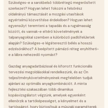
Szükséges-e a sarokbelső többrétegű megerősített
szerkezet? Hogyan lehet fokozni a felsőrész
oldalirányú támasztását a mozgási utasítások
egyértelmű közvetítése érdekében? Hogyan lehet
egyensúlyt teremteni a tapadás és a rugalmasság
között, és vannak-e eltérő követelmények a
talpanyagokkal szemben a különböző padlófelületek
alapján? Szükséges-e légáteresztő bélés a hosszú
edzésórákhoz? A beépített párnázó réteg enyhítheti-
e a lábra nehezedő nyomást?
Gazdag anyagadatbázissal és kiforrott funkcionális
tervezési megoldásokkal rendelkezünk, és az Ön
teljesítménykövetelményeinek megfelelően tudjuk
ajánlani az optimális anyagkombinációt. A minta
fejlesztési szakaszában több dinamikus
kopásvizsgálatot végzünk, amelyek egyenként
ellenőrzik a tartóképességet, a kényelmet és a
tartósságot, hogy biztosítsuk a műszaki paraméterek