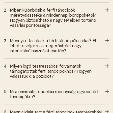
2
Miben különbözik a férfi tánccipők
méretválasztéka a mindennapi bőrcipőkétől?
Hogyan biztosítható a nagy tételben történő
vásárlás pontossága?
3
Mennyire tartósak a férfi tánccipők sarkai? El
lehet-e végezni a megerősítést nagy
intenzitású használat esetén?
4
Milyen logó testreszabási folyamatok
támogatottak férfi tánccipőkhöz? Hogyan
válasszuk ki a pozíciót?
5
Mi a minimális rendelési mennyiség egyedi férfi
tánccipőkre?
6
Mennyi ideig tart a férfi tánccipők testreszabási