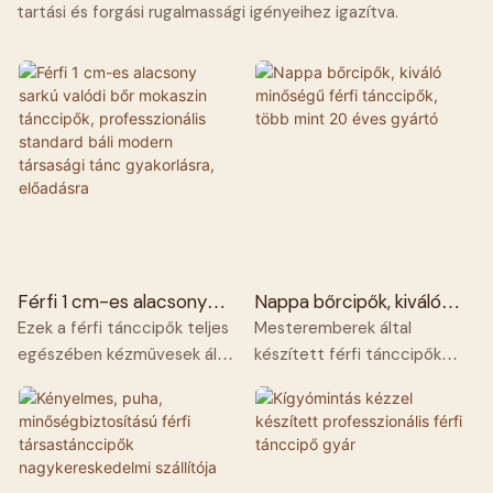
tartási és forgási rugalmassági igényeihez igazítva.
Férfi 1 cm-es alacsony
Nappa bőrcipők, kiváló
sarkú valódi bőr mokaszin
minőségű férfi tánccipők,
Ezek a férfi tánccipők teljes
Mesteremberek által
tánccipők, professzionális
több mint 20 éves gyártó
egészében kézművesek által
készített férfi tánccipők
standard báli modern
készültek, prémium Nappa
prémium Nappa bőrből
társasági tánc
bőrből, amely rugalmas,
készültek, rugalmas,
gyakorlásra, előadásra
finom és rendkívül lélegző. A
finomszemcsés textúrával
bebújós kialakítás könnyű fel-
és fényes felülettel. Az
és levenni. Az alacsony sarok
alacsony sarok tökéletesen