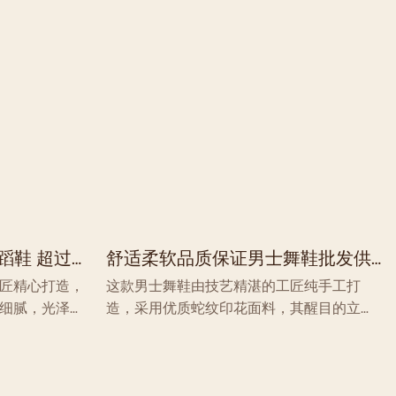
蹈鞋 超过
舒适柔软品质保证男士舞鞋批发供
应商
匠精心打造，
这款男士舞鞋由技艺精湛的工匠纯手工打
细腻，光泽亮
造，采用优质蛇纹印花面料，其醒目的立体
搭配专业麂皮
纹理赋予舞鞋大胆独特的外观。便捷的套穿
性，确保舞者
式设计，方便穿脱。低跟设计完美贴合足
亲肤的内里和
弓，搭配专业麂皮鞋底，兼具卓越的抓地力