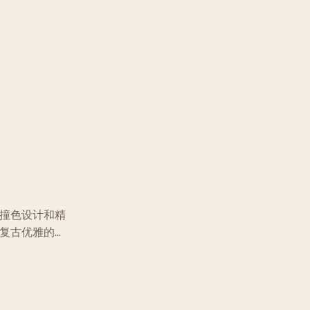
带来全天候舒
和灵活性，确保流畅稳定的旋转和滑步。鞋
简约时尚的全
内采用亲肤透气面料，保证全天舒适无摩
准舞等多种舞
擦。时尚的蛇纹印花设计，使这款舞鞋适用
业舞台表演还
于拉丁舞、标准舞等多种舞蹈风格，无论是
是舞者的完美
专业舞台表演还是日常练习，都是追求个性
舞者的理想之选。
撞色设计和精
复古优雅的气
打造，精细的
气舒适。低跟
稳定抓地力，
滑行，是拉丁