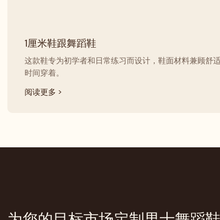
1厘米鞋跟舞蹈鞋
这款鞋专为初学者和日常练习而设计，鞋面材料兼顾舒
时间穿着。
阅读更多 >
为您的目标市场定制男士舞蹈