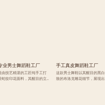
定地旋转和滑行。鞋内采用亲肤
可调节鞋带，适应各种脚型，
保证全天穿着舒适，避免摩擦。
适穿着体验，避免摩擦不适。
全黑设计，使这款舞鞋适用于拉
黑设计，使其成为拉丁舞、标
舞等多种舞蹈风格。无论是专业
蹈风格的理想之选，无论是专
是日常练习，都是舞者的理想之
是日常练习，都能轻松驾驭，
之选。
专业男士舞蹈鞋工厂
手工真皮舞蹈鞋工厂
鞋由技艺精湛的工匠纯手工打
这款男士舞鞋以其醒目的黑白
质蛇纹印花面料，其醒目的立体
致的布洛克雕花细节，展现出
鞋大胆独特的外观。便捷的套穿
质。鞋身采用优质皮革纯手工
便穿脱。低跟设计完美贴合足
缝线工艺兼顾了灵活支撑和透
业麂皮鞋底，兼具卓越的抓地力
设计贴合足弓，专业外底提供
确保流畅稳定的旋转和滑步。鞋
让您每一步都能流畅地旋转和