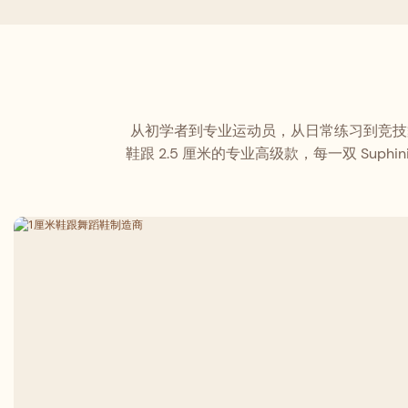
内采用亲肤
擦。时尚的
于拉丁舞、
专业舞台表
舞者的理想
从初学者到专业运动员，从日常练习到竞技舞台
鞋跟 2.5 厘米的专业高级款，每一双 S