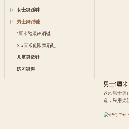
+
女士舞蹈鞋
-
男士舞蹈鞋
拉丁舞鞋
水晶舞鞋
1厘米鞋跟舞蹈鞋
高跟舞靴
2.5厘米鞋跟舞蹈鞋
儿童舞蹈鞋
探戈舞鞋
练习舞鞋
标准舞鞋
男士1厘
准标准，
这款男士舞
舞、现代
造，采用柔
皮革制成。
低跟设计完
底，兼具卓