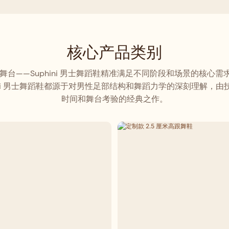
透气面料，保证全天舒适无摩
舞及其他舞种的理想之选。
蛇纹印花设计，使这款舞鞋适用
标准舞等多种舞蹈风格，无论是
演还是日常练习，都是追求个性
核心产品类别
之选。
——Suphini 男士舞蹈鞋精准满足不同阶段和场景的核心需
uphini 男士舞蹈鞋都源于对男性足部结构和舞蹈力学的深刻理解
时间和舞台考验的经典之作。