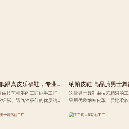
米低跟真皮乐福鞋，专业标
纳帕皮鞋 高品质男士舞
适用于练习、表演的交谊
20年的生产经验
鞋由技艺精湛的工匠纯手工打
这款男士舞鞋由技艺精湛的工
舞和社交舞。
软细腻、透气性极佳的优质纳帕
采用优质纳帕皮革，质地柔软
便捷的套穿式设计，方便穿脱。
丽。低跟设计完美贴合足弓，
美贴合足弓，搭配专业麂皮鞋
外底，兼具卓越抓地力和灵活
越的抓地力和灵活性，确保舞者
流畅稳定的旋转和滑步。透气