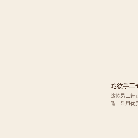
能够流畅稳
透气面料，
简约优雅的
丁舞、标准
舞台表演还
选。
蛇纹手工
这款男士舞
造，采用优
纹理赋予舞
式设计，方
弓，搭配专
和灵活性，