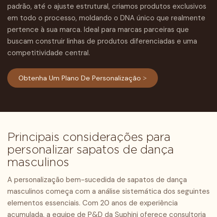
padrão, até o ajuste estrutural, criamos produtos exclusivos
em todo o processo, moldando o DNA único que realmente
pertence à sua marca. Ideal para marcas parceiras que
buscam construir linhas de produtos diferenciadas e uma
competitividade central.
Obtenha Um Plano De Personalização >
Principais considerações para
personalizar sapatos de dança
masculinos
A personalização bem-sucedida de sapatos de dança
masculinos começa com a análise sistemática dos seguintes
elementos essenciais. Com 20 anos de experiência
acumulada, a equipe de P&D da Suphini oferece consultoria