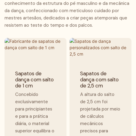
aderência estável,
conhecimento da estrutura do pé masculino e da mecânica
ideais tanto para
ideais tanto para
permitindo giros e
da dança, confeccionado com meticuloso cuidado por
apresentações profissionais
apresentações profissionais
deslizamentos perfeitos a
mestres artesãos, dedicados a criar peças atemporais que
quanto para a prática diária,
quanto para a prática diária,
cada passo — tornando-o a
resistem ao teste do tempo e dos palcos.
tornando-os a escolha
tornando-os a escolha
escolha ideal para dança
perfeita para dançarinos que
perfeita para dançarinos que
latina e outros estilos.
buscam individualidade.
buscam individualidade.
Sapatos de
Sapatos de
dança com salto
dança com salto
de 1 cm
de 2,5 cm
Concebido
A altura do salto
exclusivamente
de 2,5 cm foi
para principiantes
projetada por meio
e para a prática
de cálculos
diária, o material
mecânicos
superior equilibra o
precisos para