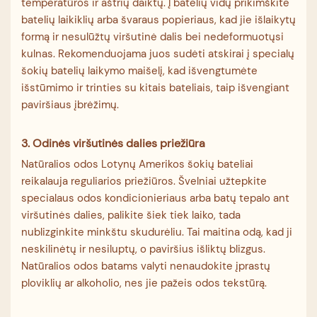
temperatūros ir aštrių daiktų. Į batelių vidų prikimškite
batelių laikiklių arba švaraus popieriaus, kad jie išlaikytų
formą ir nesulūžtų viršutinė dalis bei nedeformuotųsi
kulnas. Rekomenduojama juos sudėti atskirai į specialų
šokių batelių laikymo maišelį, kad išvengtumėte
išstūmimo ir trinties su kitais bateliais, taip išvengiant
paviršiaus įbrėžimų.
3. Odinės viršutinės dalies priežiūra
Natūralios odos Lotynų Amerikos šokių bateliai
reikalauja reguliarios priežiūros. Švelniai užtepkite
specialaus odos kondicionieriaus arba batų tepalo ant
viršutinės dalies, palikite šiek tiek laiko, tada
nublizginkite minkštu skudurėliu. Tai maitina odą, kad ji
neskilinėtų ir nesiluptų, o paviršius išliktų blizgus.
Natūralios odos batams valyti nenaudokite įprastų
ploviklių ar alkoholio, nes jie pažeis odos tekstūrą.