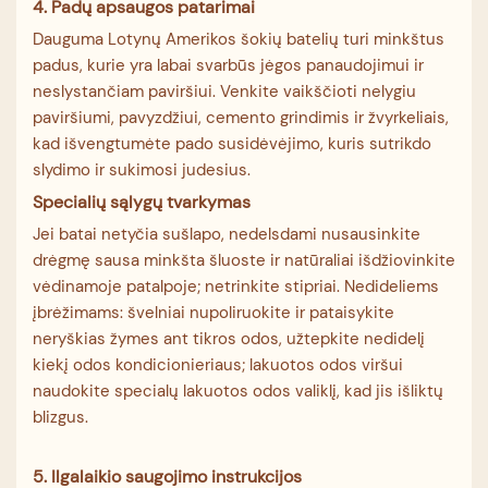
4. Padų apsaugos patarimai
Dauguma Lotynų Amerikos šokių batelių turi minkštus
padus, kurie yra labai svarbūs jėgos panaudojimui ir
neslystančiam paviršiui. Venkite vaikščioti nelygiu
paviršiumi, pavyzdžiui, cemento grindimis ir žvyrkeliais,
kad išvengtumėte pado susidėvėjimo, kuris sutrikdo
slydimo ir sukimosi judesius.
Specialių sąlygų tvarkymas
Jei batai netyčia sušlapo, nedelsdami nusausinkite
drėgmę sausa minkšta šluoste ir natūraliai išdžiovinkite
vėdinamoje patalpoje; netrinkite stipriai. Nedideliems
įbrėžimams: švelniai nupoliruokite ir pataisykite
neryškias žymes ant tikros odos, užtepkite nedidelį
kiekį odos kondicionieriaus; lakuotos odos viršui
naudokite specialų lakuotos odos valiklį, kad jis išliktų
blizgus.
5. Ilgalaikio saugojimo instrukcijos