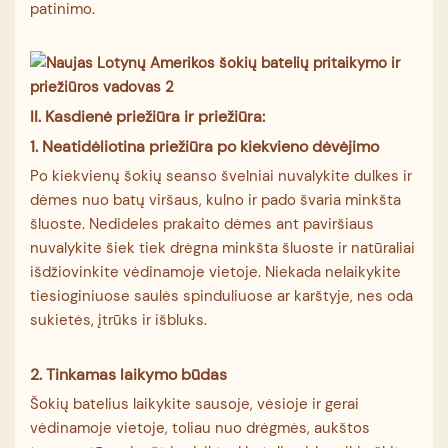
patinimo.
II.
Kasdienė priežiūra ir priežiūra:
1. Neatidėliotina priežiūra po kiekvieno dėvėjimo
Po kiekvienų šokių seanso švelniai nuvalykite dulkes ir
dėmes nuo batų viršaus, kulno ir pado švaria minkšta
šluoste. Nedideles prakaito dėmes ant paviršiaus
nuvalykite šiek tiek drėgna minkšta šluoste ir natūraliai
išdžiovinkite vėdinamoje vietoje. Niekada nelaikykite
tiesioginiuose saulės spinduliuose ar karštyje, nes oda
sukietės, įtrūks ir išbluks.
2. Tinkamas laikymo būdas
Šokių batelius laikykite sausoje, vėsioje ir gerai
vėdinamoje vietoje, toliau nuo drėgmės, aukštos