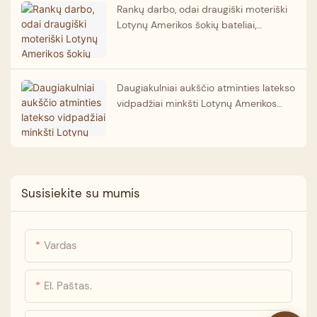
Rankų darbo, odai draugiški moteriški
Lotynų Amerikos šokių bateliai,
prigludę, leopardo rašto, profesionalūs
šokių bateliai. Gamintojas.
Daugiakulniai aukščio atminties latekso
vidpadžiai minkšti Lotynų Amerikos
salsos bateliai Didmeninė prekyba
šokių bateliais patikimas partneris
Susisiekite su mumis
Vardas
El. Paštas.