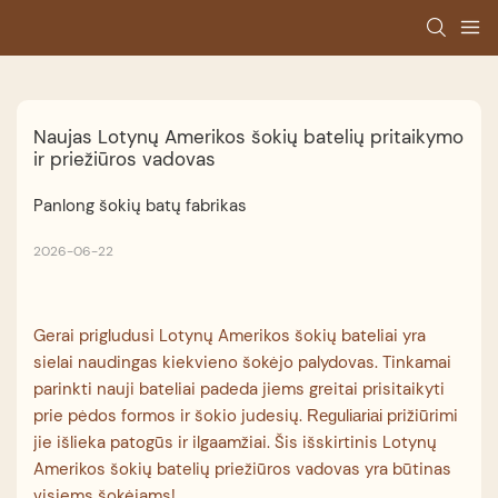
Naujas Lotynų Amerikos šokių batelių pritaikymo 
ir priežiūros vadovas
Panlong šokių batų fabrikas
2026-06-22
Gerai prigludusi Lotynų Amerikos šokių bateliai yra
sielai naudingas kiekvieno šokėjo palydovas. Tinkamai
parinkti nauji bateliai padeda jiems greitai prisitaikyti
prie pėdos formos ir šokio judesių.
prižiūrimi
Reguliariai
jie išlieka patogūs ir ilgaamžiai. Šis išskirtinis Lotynų
Amerikos šokių batelių priežiūros vadovas yra būtinas
visiems šokėjams!