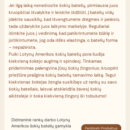
Jei ilgą laiką nenešiosite šokių batelių, pirmiausia juos
kruopščiai išvalykite ir leiskite išdžiūti. Į batelių vidų
įdėkite sausiklių, kad išvengtumėte drėgmės ir pelėsio,
tada uždarykite juos laikymo maišelyje. Reguliariai
išimkite juos į vėdinimą, kad patikrintumėte būklę ir
įsitikintumėte, jog oda išliks elastinga, o batelių forma
– nepažeista.
Puiki Lotynų Amerikos šokių batelių pora liudija
kiekvieną šokėjo augimą ir spindesį. Tinkamas
priderinimas palengvina jūsų šokių žingsnius; kruopšti
priežiūra prailgina šokių batelių tarnavimo laiką. Tegul
kiekvienas šokėjas žengia susikibęs už rankų su savo
šokių bateliais, laisvai atskleidžia žavesį šokių
aikštelėje ir šoka kiekvieną žingsnį iki tobulumo!
Didmeninė rankų darbo Lotynų
Amerikos šokių batelių gamykla
Peržiūrėti Produktus