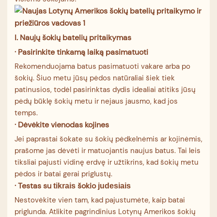
I. Naujų šokių batelių pritaikymas
· Pasirinkite tinkamą laiką pasimatuoti
Rekomenduojama batus pasimatuoti vakare arba po
šokių. Šiuo metu jūsų pėdos natūraliai šiek tiek
patinusios, todėl pasirinktas dydis idealiai atitiks jūsų
pėdų būklę šokių metu ir nejaus jausmo, kad jos
temps.
· Dėvėkite vienodas kojines
Jei paprastai šokate su šokių pėdkelnėmis ar kojinėmis,
prašome jas dėvėti ir matuojantis naujus batus. Tai leis
tiksliai pajusti vidinę erdvę ir užtikrins, kad šokių metu
pėdos ir batai gerai priglustų.
·
Testas
su
šokio
tikrais
judesiais
Nestovėkite vien tam, kad pajustumėte, kaip batai
priglunda. Atlikite pagrindinius Lotynų Amerikos šokių