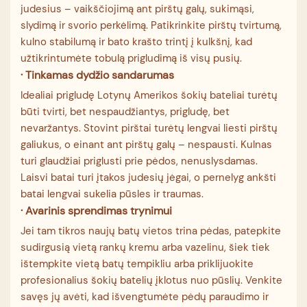
judesius – vaikščiojimą ant pirštų galų, sukimąsi,
slydimą ir svorio perkėlimą. Patikrinkite pirštų tvirtumą,
kulno stabilumą ir bato krašto trintį į kulkšnį, kad
užtikrintumėte tobulą prigludimą iš visų pusių.
·
Tinkamas dydžio sandarumas
Idealiai prigludę Lotynų Amerikos šokių bateliai turėtų
būti tvirti, bet nespaudžiantys, prigludę, bet
nevaržantys. Stovint pirštai turėtų lengvai liesti pirštų
galiukus, o einant ant pirštų galų – nespausti. Kulnas
turi glaudžiai priglusti prie pėdos, nenuslysdamas.
Laisvi batai turi įtakos judesių jėgai, o pernelyg ankšti
batai lengvai sukelia pūsles ir traumas.
· Avarinis sprendimas trynimui
Jei tam tikros naujų batų vietos trina pėdas, patepkite
sudirgusią vietą rankų kremu arba vazelinu, šiek tiek
ištempkite vietą batų tempikliu arba priklijuokite
profesionalius šokių batelių įklotus nuo pūslių. Venkite
savęs jų avėti, kad išvengtumėte pėdų paraudimo ir