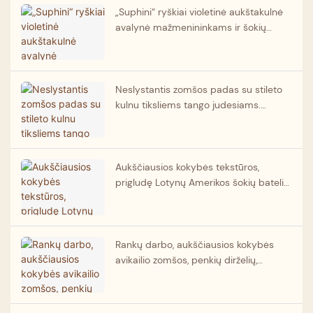
„Suphini“ ryškiai violetinė aukštakulnė
avalynė mažmenininkams ir šokių
akademijoms. Pritaikomi tango šokių
bateliai. Tiekėjas.
Neslystantis zomšos padas su stileto
kulnu tiksliems tango judesiams.
Profesionalūs Argentinos tango šokių
bateliai, gamintojas.
Aukščiausios kokybės tekstūros,
prigludę Lotynų Amerikos šokių bateliai
treniruotėms ir varžyboms, stabilus
kulnas, zomšos padas šokių batelių
tiekėjas.
Rankų darbo, aukščiausios kokybės
avikailio zomšos, penkių dirželių,
raudoni, ploni kulniukai, šokių bateliai,
urmu.