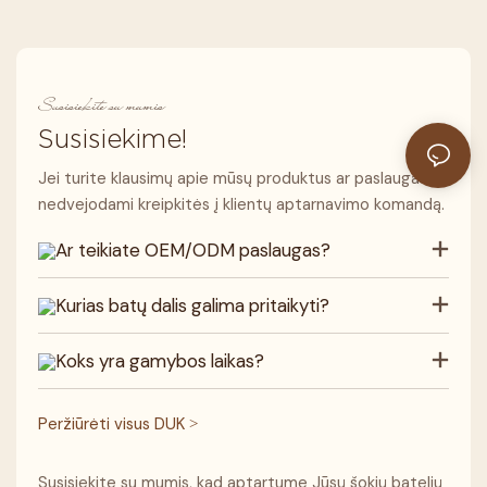
Susisiekite su mumis
Susisiekime!
Jei turite klausimų apie mūsų produktus ar paslaugas,
nedvejodami kreipkitės į klientų aptarnavimo komandą.
Ar teikiate OEM/ODM paslaugas?
Kurias batų dalis galima pritaikyti?
Koks yra gamybos laikas?
Peržiūrėti visus DUK >
Susisiekite su mumis, kad aptartume Jūsų šokių batelių