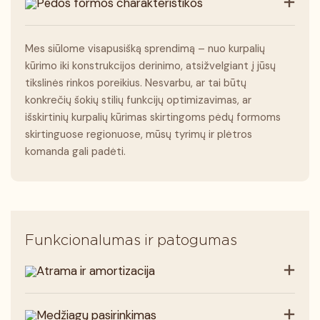
Pėdos formos charakteristikos
Mes siūlome visapusišką sprendimą – nuo ​​kurpalių
kūrimo iki konstrukcijos derinimo, atsižvelgiant į jūsų
tikslinės rinkos poreikius. Nesvarbu, ar tai būtų
konkrečių šokių stilių funkcijų optimizavimas, ar
išskirtinių kurpalių kūrimas skirtingoms pėdų formoms
skirtinguose regionuose, mūsų tyrimų ir plėtros
komanda gali padėti.
Funkcionalumas ir patogumas
Atrama ir amortizacija
Medžiagų pasirinkimas