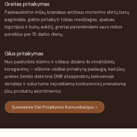
Greitas pritaikymas
Pasinaudokite mūsų brandaus amžiaus moterims skirtų batų
pagrindais, galite pritaikyti tokias medžiagas, spalvas,
logotipus ir kulnų aukštį, greitai patenkindami savo rinkos
poreikius per 15 darbo dienų.
Gilus pritaikymas
Nuo paskutinio kūrimo ir stiliaus dizaino iki struktūrinių
koregavimų – siūlome visiškai pritaikytą paslaugą, kad jūsų
prekės ženklo išskirtinė DNR atsispindėtų kiekvienoje
detalėje ir sukurtume neįveikiamą konkurencinį pranašumą
jūsų produktų asortimentui.
Susisiekite Dėl Pritaikymo Komunikacijos >