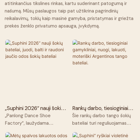
atitinkančius tikslines rinkas, kartu suderinant patogumą ir
našumą. Mūsų paslaugos taip pat užtikrina pagrindinių
reikalavimų, tokių kaip masinė gamyba, pristatymas ir griežta
prekės ženklo privatumo apsauga, įvykdymą.
„Suphini 2026“ nauji šokių
Rankų darbo, tiesioginiai
bateliai, juodi, balti ir
gamykliniai, nuogi, lakuoti,
„Panlong Dance Shoe
Šie rankų darbo tango šokių
raudoni jaučio odos šokių
moteriški Argentinos
Factory“, laužydama
bateliai turi reguliuojamas
bateliai
tango bateliai.
tradicinius šokių batelių
sagtis. Jie lieknina ir formuoja
stilius, gamina aukščiausios
pėdas, tvirtai laikydami jas