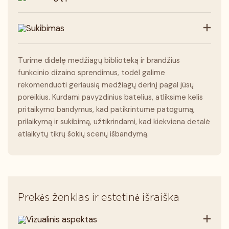
Sukibimas
Turime didelę medžiagų biblioteką ir brandžius
funkcinio dizaino sprendimus, todėl galime
rekomenduoti geriausią medžiagų derinį pagal jūsų
poreikius. Kurdami pavyzdinius batelius, atliksime kelis
pritaikymo bandymus, kad patikrintume patogumą,
prilaikymą ir sukibimą, užtikrindami, kad kiekviena detalė
atlaikytų tikrų šokių scenų išbandymą.
Prekės ženklas ir estetinė išraiška
Vizualinis aspektas