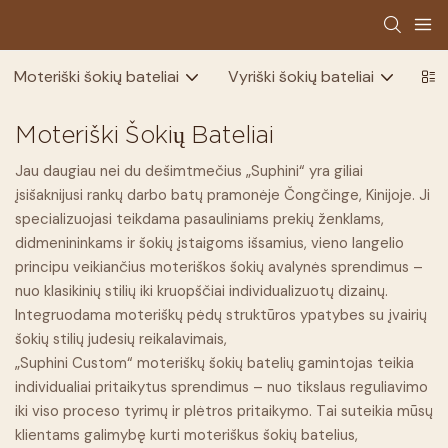
Moteriški šokių bateliai
Vyriški šokių bateliai
Vai
Moteriški Šokių Bateliai
Jau daugiau nei du dešimtmečius „Suphini“ yra giliai
įsišaknijusi rankų darbo batų pramonėje Čongčinge, Kinijoje. Ji
specializuojasi teikdama pasauliniams prekių ženklams,
didmenininkams ir šokių įstaigoms išsamius, vieno langelio
principu veikiančius moteriškos šokių avalynės sprendimus –
nuo ​​klasikinių stilių iki kruopščiai individualizuotų dizainų.
Integruodama moteriškų pėdų struktūros ypatybes su įvairių
šokių stilių judesių reikalavimais,
„Suphini Custom“ moteriškų šokių batelių gamintojas
teikia
individualiai pritaikytus sprendimus – nuo ​​tikslaus reguliavimo
iki viso proceso tyrimų ir plėtros pritaikymo. Tai suteikia mūsų
klientams galimybę kurti moteriškus šokių batelius,