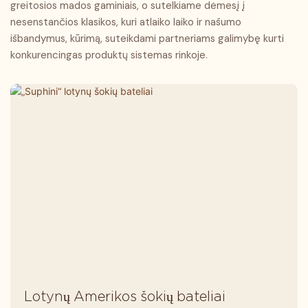
greitosios mados gaminiais, o sutelkiame dėmesį į
profesionaliems šokėjams,
pradedantiesiems, meno
nesenstančios klasikos, kuri atlaiko laiko ir našumo
patenkinant įvairius
egzaminų studentams,
išbandymus, kūrimą, suteikdami partneriams galimybę kurti
kasdienės praktikos, meno
suaugusiems entuziastams ir
konkurencingas produktų sistemas rinkoje.
egzaminų mokymo, scenos
profesionaliems šokėjams,
pasirodymų ir profesionalių
patenkinant įvairius
varžybų poreikius.
kasdienės praktikos, meno
egzaminų mokymų, scenos
pasirodymų ir profesionalių
varžybų poreikius.
Lotynų Amerikos šokių bateliai