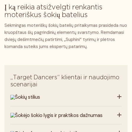
Į ką reikia atsižvelgti renkantis
moteriškus šokių batelius
Sėkmingas moteriškų šokių batelių pritaikymas prasideda nuo
kruopštaus šių pagrindinių elementų svarstymo. Remdamasi
dviejų dešimtmečių patirtimi, „Suphini“ tyrimų ir plėtros
komanda suteiks jums ekspertų patarimų.
„Target Dancers“ klientai ir naudojimo
scenarijai
Šokių stilius
Šokėjo šokio lygis ir praktikos dažnumas