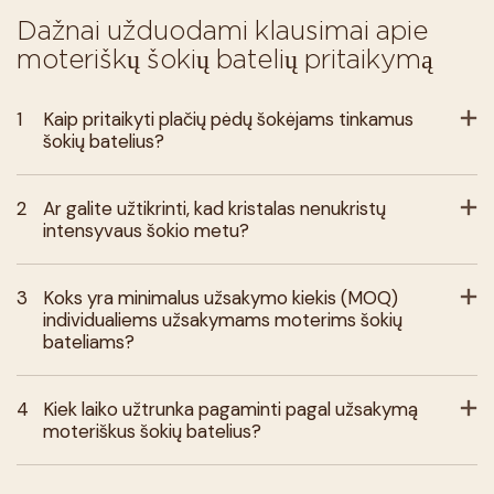
Dažnai užduodami klausimai apie
moteriškų šokių batelių pritaikymą
1
Kaip pritaikyti plačių pėdų šokėjams tinkamus
šokių batelius?
2
Ar galite užtikrinti, kad kristalas nenukristų
intensyvaus šokio metu?
3
Koks yra minimalus užsakymo kiekis (MOQ)
individualiems užsakymams moterims šokių
bateliams?
4
Kiek laiko užtrunka pagaminti pagal užsakymą
moteriškus šokių batelius?