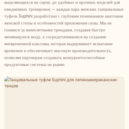
выделяющихся на сцене, до удобных и прочных моделей для
тренировок, подготовки к
тренировок, подготовки к
Обеспечивая превосходную
подъем стопы, а классический
ежедневных тренировок — каждая пара женских танцевальных
экзаменам по искусству,
экзаменам по искусству,
поддержку, они подходят для
верх с пятью ремешками
туфель Suphini разработана с глубоким пониманием анатомии
сценических выступлений и
сценических выступлений и
всех типов стопы. Доступны в
идеально подходит как для
женской стопы и особенностей приложения силы. Мы не
профессиональных
профессиональных
нескольких вариантах высоты
начинающих, так и для
гонимся за мимолетными трендами, создавая быстро
соревнований.
соревнований.
каблука, подходят для
опытных танцоров, сочетая в
меняющуюся моду, а сосредотачиваемся на создании
начинающих, студентов,
себе удобство для новичков и
вневременной классики, которая выдерживает испытание
готовящихся к экзаменам по
возможности для
временем и обеспечивает высокую производительность,
искусству, взрослых
соревнований. Идеально
позволяя партнерам создавать конкурентоспособные
любителей и
подходят для ежедневных
продуктовые системы на рынке.
профессиональных танцоров,
тренировок, сценических
удовлетворяя разнообразные
выступлений, конкурсов и
потребности для ежедневных
подготовки к экзаменам по
тренировок, подготовки к
искусству, это
экзаменам по искусству,
профессиональный выбор с
сценических выступлений и
модным дизайном и
профессиональных
практичными
соревнований.
высокоэффективными
характеристиками.