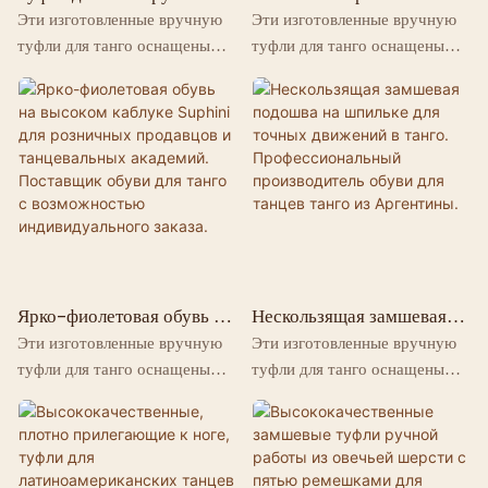
работы, изготовленные на
туфли для танго, обувь для
Эти изготовленные вручную
Эти изготовленные вручную
заводе, телесного цвета,
танцев на заказ, оптовая
туфли для танго оснащены
туфли для танго оснащены
лакированные, женские,
продажа.
регулируемыми пряжками.
регулируемыми пряжками.
Аргентина.
Они визуально удлиняют и
Они визуально удлиняют и
формируют стопу, надежно
формируют стопу, надежно
фиксируя ее и предотвращая
фиксируя ее и предотвращая
скольжение, идеально подходя
скольжение, идеально подходя
для ловкой работы ног в
для ловкой работы ног в
танго. Тонкие шпильки
танго. Тонкие шпильки
визуально удлиняют ноги, а
визуально удлиняют ноги, а
профессиональная замшевая
профессиональная замшевая
подошва отлично подходит
подошва отлично подходит
Ярко-фиолетовая обувь на
Нескользящая замшевая
для танцпола. Это
для танцпола. Это
высоком каблуке Suphini
подошва на шпильке для
Эти изготовленные вручную
Эти изготовленные вручную
для розничных продавцов
точных движений в танго.
превосходный вариант,
превосходный вариант,
туфли для танго оснащены
туфли для танго оснащены
и танцевальных академий.
Профессиональный
сочетающий в себе
сочетающий в себе
регулируемыми пряжками.
регулируемыми пряжками.
Поставщик обуви для
производитель обуви для
потрясающий внешний вид и
потрясающий внешний вид и
Они визуально удлиняют и
Они визуально удлиняют и
танго с возможностью
танцев танго из Аргентины.
надежную работу для
надежную работу для
индивидуального заказа.
формируют стопу, надежно
формируют стопу, надежно
сценических выступлений,
сценических выступлений,
фиксируя ее и предотвращая
фиксируя ее и предотвращая