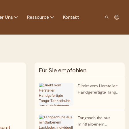
er Uns
Ressource
Kontakt
Für Sie empfohlen
Direkt vom Hersteller:
Handgefertigte Tango-
Tanzschuhe aus
nudefarbenem
Lackleder für Damen,
argentinische Tango-
Tangoschuhe aus
Schuhe
mintfarbenem
sorgt