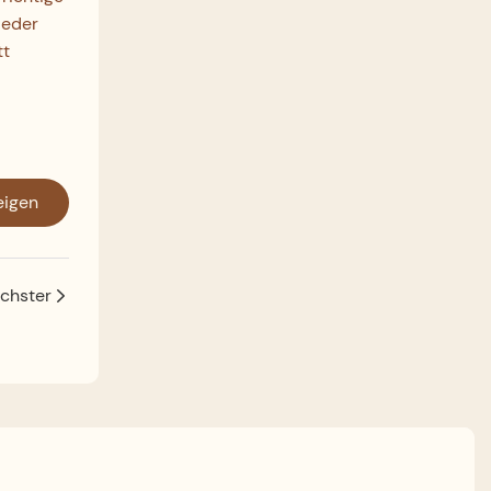
jeder
tt
eigen
chster