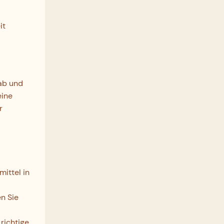
it
 ab und
eine
r
mittel in
n Sie
richtige