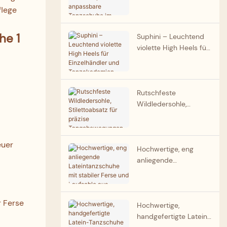
Lackleder, individuell
flege
anpassbare
Tanzschuhe im
Großhandel
Suphini – Leuchtend
violette High Heels für
Einzelhändler und
Tanzakademien –
Anbieter
individualisierbarer
Rutschfeste
Tango-Tanzschuhe
Wildledersohle,
Stilettoabsatz für
präzise
Tangobewegungen –
euer
Professioneller
Hochwertige, eng
Hersteller von Tango-
anliegende
Tanzschuhen in
Lateintanzschuhe mit
Argentinien
stabiler Ferse und
Laufsohle aus
r Ferse
Rindsveloursleder für
Hochwertige,
Training und
handgefertigte Latein-
Wettkampf – Ihr