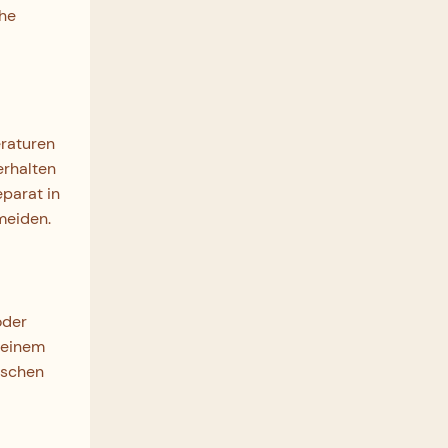
uhe
eraturen
erhalten
eparat in
meiden.
oder
 einem
ischen