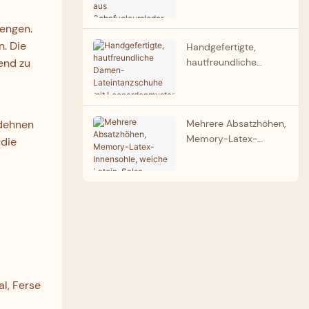
Tanzschuhe aus
Partner für
Schafveloursleder mit
nengen.
Tanzschuhe
fünf Riemen, roter,
n. Die
schmaler Absatz,
Handgefertigte,
Großhandel
hautfreundliche
end zu
Damen-
Lateintanzschuhe mit
Leopardenmuster, eng
anliegend,
Mehrere Absatzhöhen,
 dehnen
professioneller
Memory-Latex-
 die
Tanzschuhhersteller
Innensohle, weiche
Latein-Salsa-Schuhe,
Tanzschuhe im
Großhandel,
zuverlässiger Partner
l, Ferse