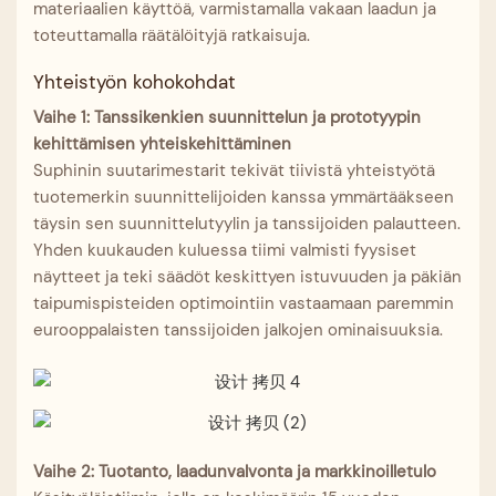
materiaalien käyttöä, varmistamalla vakaan laadun ja
toteuttamalla räätälöityjä ratkaisuja.
Yhteistyön kohokohdat
Vaihe 1: Tanssikenkien suunnittelun ja prototyypin
kehittämisen yhteiskehittäminen
Suphinin suutarimestarit tekivät tiivistä yhteistyötä
tuotemerkin suunnittelijoiden kanssa ymmärtääkseen
täysin sen suunnittelutyylin ja tanssijoiden palautteen.
Yhden kuukauden kuluessa tiimi valmisti fyysiset
näytteet ja teki säädöt keskittyen istuvuuden ja päkiän
taipumispisteiden optimointiin vastaamaan paremmin
eurooppalaisten tanssijoiden jalkojen ominaisuuksia.
Vaihe 2: Tuotanto, laadunvalvonta ja markkinoilletulo