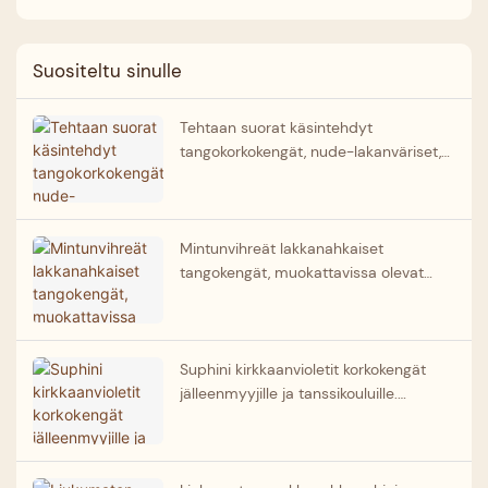
Suositeltu sinulle
Tehtaan suorat käsintehdyt
tangokorkokengät, nude-lakanväriset,
argentiinalaiset tangokengät naisille
Mintunvihreät lakkanahkaiset
tangokengät, muokattavissa olevat
tanssikengät, tukkumyynti
Suphini kirkkaanvioletit korkokengät
jälleenmyyjille ja tanssikouluille.
Mukautettavat tango-tanssikengät.
Toimittaja.