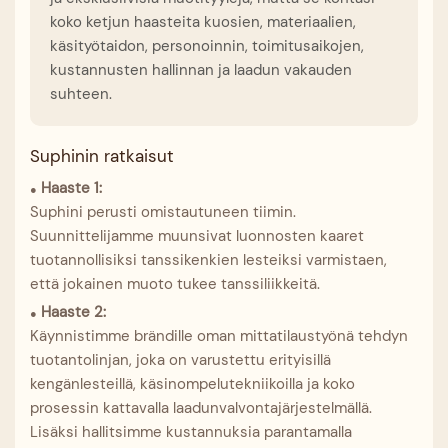
koko ketjun haasteita kuosien, materiaalien,
käsityötaidon, personoinnin, toimitusaikojen,
kustannusten hallinnan ja laadun vakauden
suhteen.
Suphinin ratkaisut
Haaste 1:
●
Suphini perusti omistautuneen tiimin.
Suunnittelijamme muunsivat luonnosten kaaret
tuotannollisiksi tanssikenkien lesteiksi varmistaen,
että jokainen muoto tukee tanssiliikkeitä.
Haaste 2:
●
Käynnistimme brändille oman mittatilaustyönä tehdyn
tuotantolinjan, joka on varustettu erityisillä
kengänlesteillä, käsinompelutekniikoilla ja koko
prosessin kattavalla laadunvalvontajärjestelmällä.
Lisäksi hallitsimme kustannuksia parantamalla