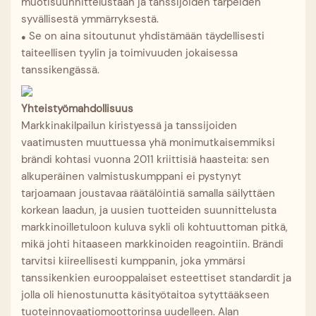
muotisuunnittelustaan ​​ja tanssijoiden tarpeiden
syvällisestä ymmärryksestä.
Se on aina sitoutunut yhdistämään täydellisesti
●
taiteellisen tyylin ja toimivuuden jokaisessa
tanssikengässä.
Yhteistyömahdollisuus
Markkinakilpailun kiristyessä ja tanssijoiden
vaatimusten muuttuessa yhä monimutkaisemmiksi
brändi kohtasi vuonna 2011 kriittisiä haasteita: sen
alkuperäinen valmistuskumppani ei pystynyt
tarjoamaan joustavaa räätälöintiä samalla säilyttäen
korkean laadun, ja uusien tuotteiden suunnittelusta
markkinoilletuloon kuluva sykli oli kohtuuttoman pitkä,
mikä johti hitaaseen markkinoiden reagointiin. Brändi
tarvitsi kiireellisesti kumppanin, joka ymmärsi
tanssikenkien eurooppalaiset esteettiset standardit ja
jolla oli hienostunutta käsityötaitoa sytyttääkseen
tuoteinnovaatiomoottorinsa uudelleen. Alan