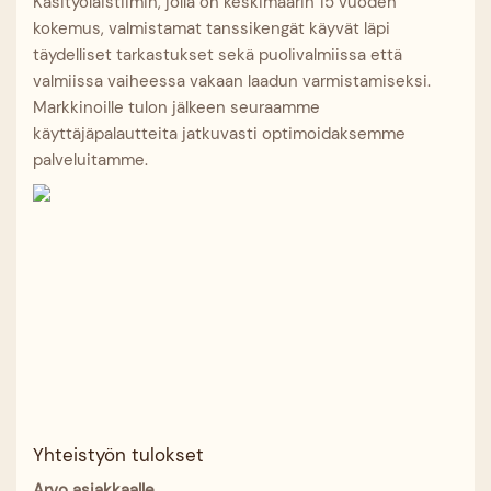
Käsityöläistiimin, jolla on keskimäärin 15 vuoden
kokemus, valmistamat tanssikengät käyvät läpi
täydelliset tarkastukset sekä puolivalmiissa että
valmiissa vaiheessa vakaan laadun varmistamiseksi.
Markkinoille tulon jälkeen seuraamme
käyttäjäpalautteita jatkuvasti optimoidaksemme
palveluitamme.
Yhteistyön tulokset
Arvo asiakkaalle