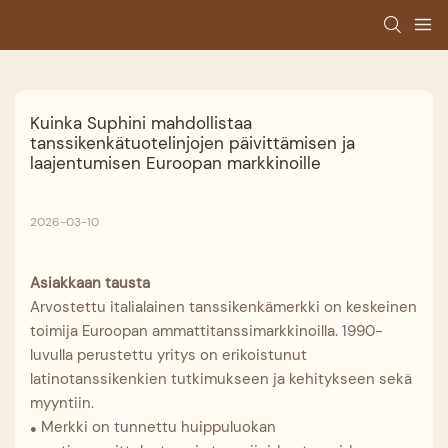
Kuinka Suphini mahdollistaa 
tanssikenkätuotelinjojen päivittämisen ja 
laajentumisen Euroopan markkinoille
2026-03-10
Asiakkaan tausta
Arvostettu italialainen tanssikenkämerkki on keskeinen
toimija Euroopan ammattitanssimarkkinoilla. 1990-
luvulla perustettu yritys on erikoistunut
latinotanssikenkien tutkimukseen ja kehitykseen sekä
myyntiin.
Merkki on tunnettu huippuluokan
●