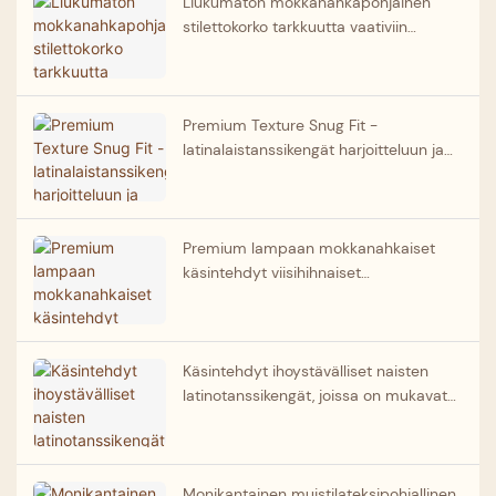
Liukumaton mokkanahkapohjainen
stilettokorko tarkkuutta vaativiin
tangoliikkeisiin Argentiinan tango-
tanssikenkien valmistaja
Premium Texture Snug Fit -
latinalaistanssikengät harjoitteluun ja
kilpailuun, vakaa korko,
mokkanahkapohja, tanssikenkien
toimittaja
Premium lampaan mokkanahkaiset
käsintehdyt viisihihnaiset
latinotanssikengät punaiset
kapeakorkoiset tanssikengät
tukkumyynnissä
Käsintehdyt ihoystävälliset naisten
latinotanssikengät, joissa on mukavat
leopardikuviot ja jotka on valmistettu
ammattimaisista tanssikengistä.
Monikantainen muistilateksipohjallinen,