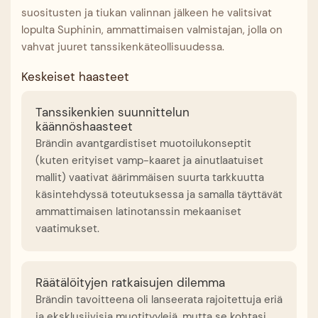
suositusten ja tiukan valinnan jälkeen he valitsivat
lopulta Suphinin, ammattimaisen valmistajan, jolla on
vahvat juuret tanssikenkäteollisuudessa.
Keskeiset haasteet
Tanssikenkien suunnittelun
käännöshaasteet
Brändin avantgardistiset muotoilukonseptit
(kuten erityiset vamp-kaaret ja ainutlaatuiset
mallit) vaativat äärimmäisen suurta tarkkuutta
käsintehdyssä toteutuksessa ja samalla täyttävät
ammattimaisen latinotanssin mekaaniset
vaatimukset.
Räätälöityjen ratkaisujen dilemma
Brändin tavoitteena oli lanseerata rajoitettuja eriä
ja eksklusiivisia muotityylejä, mutta se kohtasi