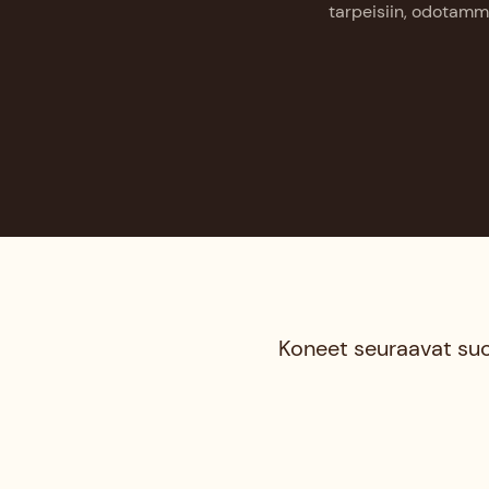
tarpeisiin, odotamme
Koneet seuraavat suor