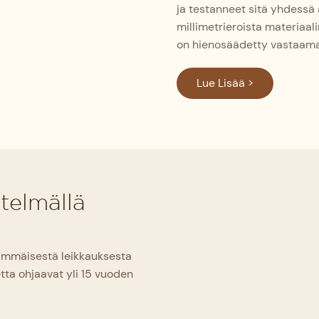
ja testanneet sitä yhdessä
millimetrieroista materiaal
on hienosäädetty vastaamaa
Lue Lisää >
telmällä
immäisestä leikkauksesta
tta ohjaavat yli 15 vuoden