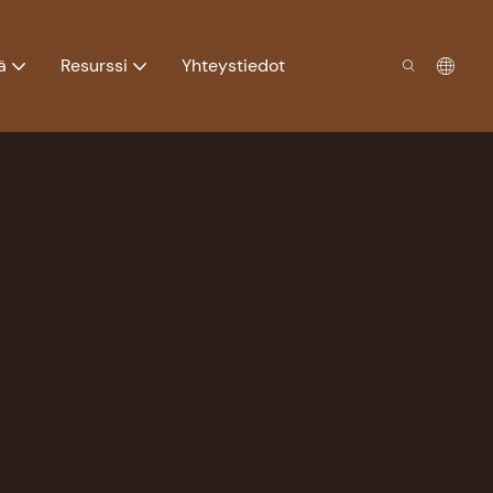
ä
Resurssi
Yhteystiedot