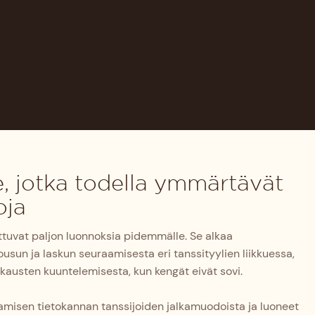
e, jotka todella ymmärtävät
oja
ottuvat paljon luonnoksia pidemmälle. Se alkaa
usun ja laskun seuraamisesta eri tanssityylien liikkuessa,
kausten kuuntelemisesta, kun kengät eivät sovi.
isen tietokannan tanssijoiden jalkamuodoista ja luoneet