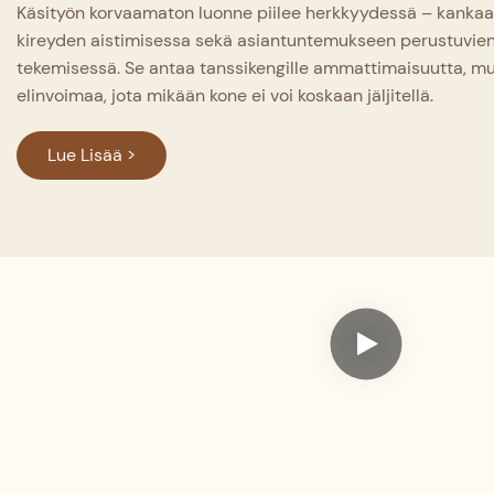
Käsityön korvaamaton luonne piilee herkkyydessä – kanka
kireyden aistimisessa sekä asiantuntemukseen perustuvien
tekemisessä. Se antaa tanssikengille ammattimaisuutta, mu
elinvoimaa, jota mikään kone ei voi koskaan jäljitellä.
Lue Lisää >