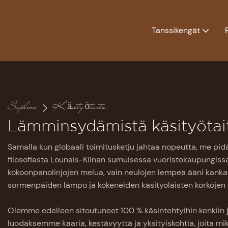
Tanssikengät
Suphini
Käsityötaito
Lämminsydämistä käsityötai
Samalla kun globaali toimitusketju jahtaa nopeutta, me pid
filosofiasta Lounais-Kiinan sumuisessa vuoristokaupungissa.
kokoonpanolinjojen melua, vain neulojen lempeä ääni kankaa
sormenpäiden lämpö ja kokeneiden käsityöläisten korkojen k
Olemme edelleen sitoutuneet 100 % käsintehtyihin kenkiin
luodaksemme kaaria, kestävyyttä ja yksityiskohtia, joita mi