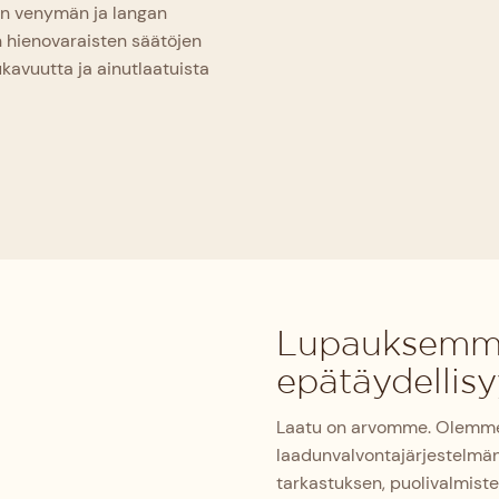
an venymän ja langan
 hienovaraisten säätöjen
kavuutta ja ainutlaatuista
Lupauksemme:
epätäydellisy
Laatu on arvomme. Olemme 
laadunvalvontajärjestelmän
tarkastuksen, puolivalmiste