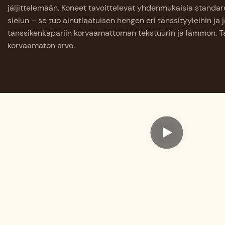
jäljittelemään. Koneet tavoittelevat yhdenmukaisia ​​standa
sielun – se tuo ainutlaatuisen hengen eri tanssityyleihin ja 
tanssikenkäpariin korvaamattoman tekstuurin ja lämmön. T
korvaamaton arvo.