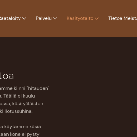
Räätälöity
Palvelu
Käsityötaito
Tietoa Meist
toa
ämme kiinni "hitauden"
 Täällä ei kuulu
ssa, käsityöläisten
iillotussuhina.
 ja käytämme käsiä
kään kone ei pysty