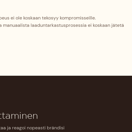
eus ei ole koskaan tekosyy kompromisseille.
ssa manuaalista laaduntarkastusprosessia ei koskaan jätetä
ittaminen
aa ja reagoi nopeasti brändisi