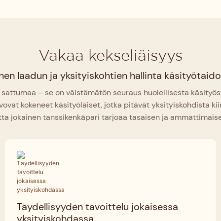
Vakaa kekseliäisyys
nen laadun ja yksityiskohtien hallinta käsityötaido
 sattumaa – se on väistämätön seuraus huolellisesta käsityöst
vovat kokeneet käsityöläiset, jotka pitävät yksityiskohdista ki
tta jokainen tanssikenkäpari tarjoaa tasaisen ja ammattimais
Täydellisyyden tavoittelu jokaisessa
yksityiskohdassa