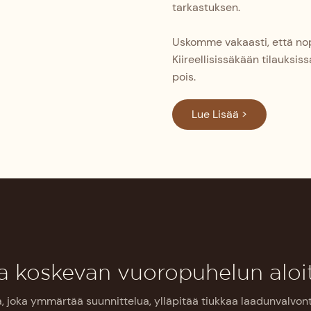
tarkastuksen.
Uskomme vakaasti, että nop
Kiireellisissäkään tilauksi
pois.
Lue Lisää >
a koskevan vuoropuhelun alo
a, joka ymmärtää suunnittelua, ylläpitää tiukkaa laadunvalvont