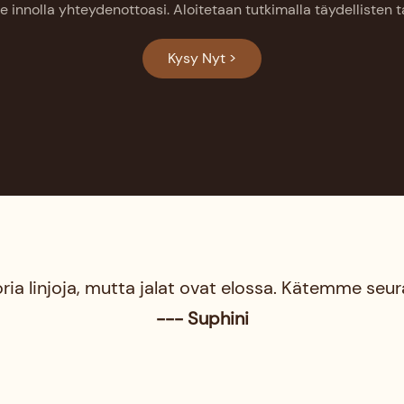
 innolla yhteydenottoasi. Aloitetaan tutkimalla täydellisten 
Kysy Nyt >
ia linjoja, mutta jalat ovat elossa. Kätemme seu
--- Suphini