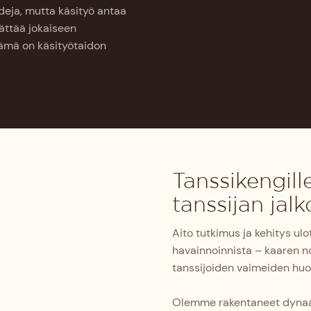
rdeja, mutta käsityö antaa
jättää jokaiseen
ämä on käsityötaidon
Tanssikengill
tanssijan jalk
Aito tutkimus ja kehitys ul
havainnoinnista – kaaren no
tanssijoiden vaimeiden huo
Olemme rakentaneet dynaam