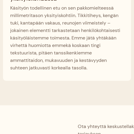
Käsityön todellinen etu on sen pakkomielteessä
millimetritason yksityiskohtiin. Tikkitiheys, kengän
tuki, kantapään vakaus, reunojen viimeistely –
jokainen elementti tarkastetaan henkilökohtaisesti
käsityöläistemme toimesta. Emme jätä yhtäkään
virhettä huomiotta emmekä koskaan tingi
tekstuurista, pitäen tanssikenkiemme
ammattitaidon, mukavuuden ja kestävyyden
suhteen jatkuvasti korkealla tasolla.
Ota yhteyttä keskustellak
tarjouksen.