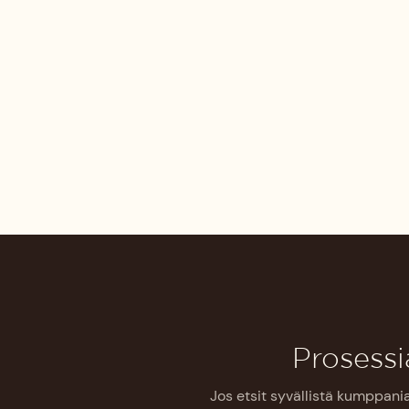
Prosessi
Jos etsit syvällistä kumppani