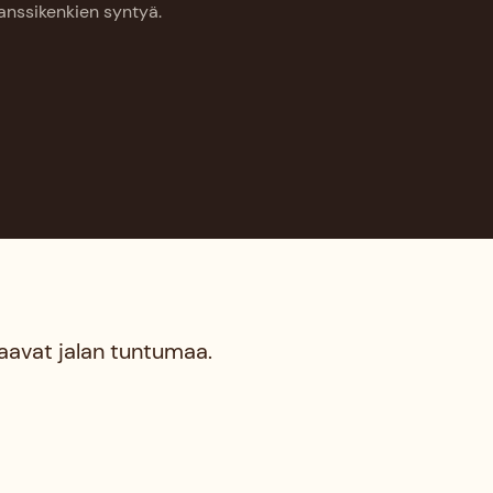
tanssikenkien syntyä.
raavat jalan tuntumaa.