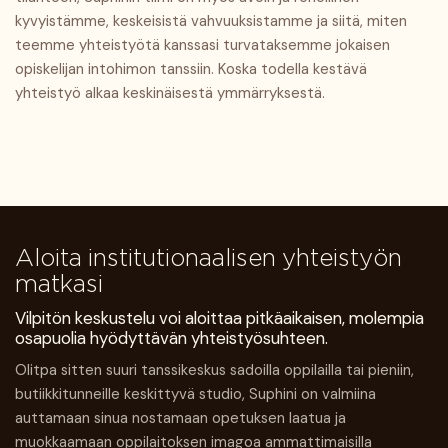
kyvyistämme, keskeisistä vahvuuksistamme ja siitä, miten
teemme yhteistyötä kanssasi turvataksemme jokaisen
opiskelijan intohimon tanssiin. Koska todella kestävä
yhteistyö alkaa keskinäisestä ymmärryksestä.
Aloita institutionaalisen yhteistyön
matkasi
Vilpitön keskustelu voi aloittaa pitkäaikaisen, molempia
osapuolia hyödyttävän yhteistyösuhteen.
Olitpa sitten suuri tanssikeskus sadoilla oppilailla tai pieniin,
butiikkitunneille keskittyvä studio, Suphini on valmiina
auttamaan sinua nostamaan opetuksen laatua ja
muokkaamaan oppilaitoksen imagoa ammattimaisilla