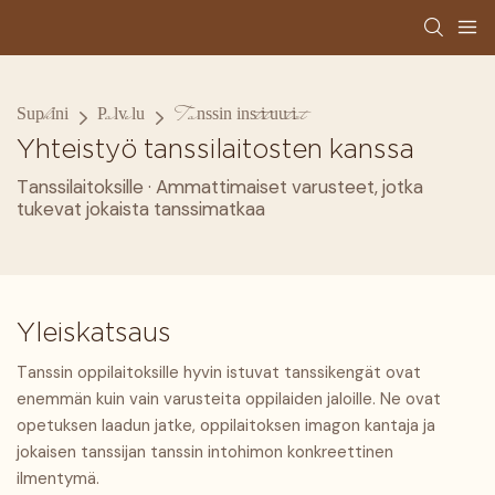
Suphini
Palvelu
Tanssin instituutiot
Yhteistyö tanssilaitosten kanssa
Tanssilaitoksille · Ammattimaiset varusteet, jotka
tukevat jokaista tanssimatkaa
Yleiskatsaus
Tanssin oppilaitoksille hyvin istuvat tanssikengät ovat
enemmän kuin vain varusteita oppilaiden jaloille. Ne ovat
opetuksen laadun jatke, oppilaitoksen imagon kantaja ja
jokaisen tanssijan tanssin intohimon konkreettinen
ilmentymä.