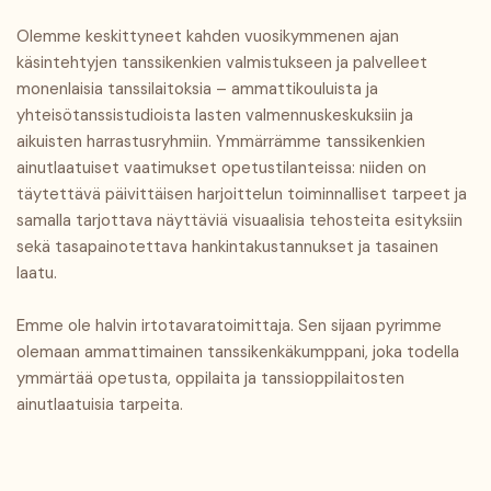
Olemme keskittyneet kahden vuosikymmenen ajan
käsintehtyjen tanssikenkien valmistukseen ja palvelleet
monenlaisia ​​tanssilaitoksia – ammattikouluista ja
yhteisötanssistudioista lasten valmennuskeskuksiin ja
aikuisten harrastusryhmiin. Ymmärrämme tanssikenkien
ainutlaatuiset vaatimukset opetustilanteissa: niiden on
täytettävä päivittäisen harjoittelun toiminnalliset tarpeet ja
samalla tarjottava näyttäviä visuaalisia tehosteita esityksiin
sekä tasapainotettava hankintakustannukset ja tasainen
laatu.
Emme ole halvin irtotavaratoimittaja. Sen sijaan pyrimme
olemaan ammattimainen tanssikenkäkumppani, joka todella
ymmärtää opetusta, oppilaita ja tanssioppilaitosten
ainutlaatuisia tarpeita.