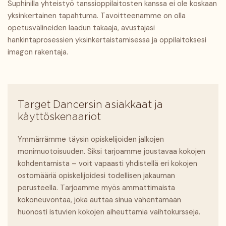
Suphinilla yhteistyö tanssioppilaitosten kanssa ei ole koskaan
yksinkertainen tapahtuma. Tavoitteenamme on olla
opetusvälineiden laadun takaaja, avustajasi
hankintaprosessien yksinkertaistamisessa ja oppilaitoksesi
imagon rakentaja.
Target Dancersin asiakkaat ja
käyttöskenaariot
Ymmärrämme täysin opiskelijoiden jalkojen
monimuotoisuuden. Siksi tarjoamme joustavaa kokojen
kohdentamista – voit vapaasti yhdistellä eri kokojen
ostomääriä opiskelijoidesi todellisen jakauman
perusteella. Tarjoamme myös ammattimaista
kokoneuvontaa, joka auttaa sinua vähentämään
huonosti istuvien kokojen aiheuttamia vaihtokursseja.