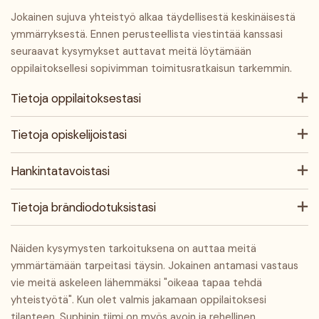
Jokainen sujuva yhteistyö alkaa täydellisestä keskinäisestä
ymmärryksestä. Ennen perusteellista viestintää kanssasi
seuraavat kysymykset auttavat meitä löytämään
oppilaitoksellesi sopivimman toimitusratkaisun tarkemmin.
Tietoja oppilaitoksestasi
Tietoja opiskelijoistasi
Hankintatavoistasi
Tietoja brändiodotuksistasi
Näiden kysymysten tarkoituksena on auttaa meitä
ymmärtämään tarpeitasi täysin. Jokainen antamasi vastaus
vie meitä askeleen lähemmäksi "oikeaa tapaa tehdä
yhteistyötä". Kun olet valmis jakamaan oppilaitoksesi
tilanteen, Suphinin tiimi on myös avoin ja rehellinen