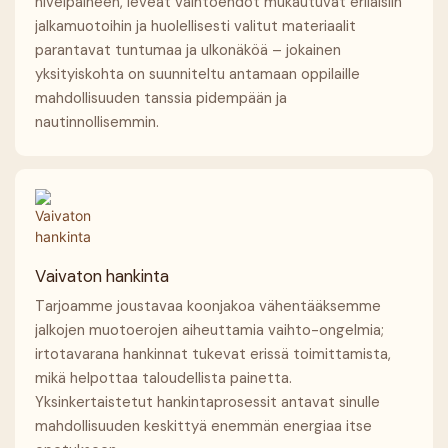
nivelpaineen, leveät vaihtoehdot mukautuvat erilaisiin
jalkamuotoihin ja huolellisesti valitut materiaalit
parantavat tuntumaa ja ulkonäköä – jokainen
yksityiskohta on suunniteltu antamaan oppilaille
mahdollisuuden tanssia pidempään ja
nautinnollisemmin.
Vaivaton hankinta
Tarjoamme joustavaa koonjakoa vähentääksemme
jalkojen muotoerojen aiheuttamia vaihto-ongelmia;
irtotavarana hankinnat tukevat erissä toimittamista,
mikä helpottaa taloudellista painetta.
Yksinkertaistetut hankintaprosessit antavat sinulle
mahdollisuuden keskittyä enemmän energiaa itse