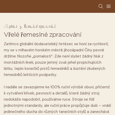
Suphini
Řemeslné zpracování
Vřelé řemeslné zpracování
Zatímco globální dodavatelský řetězec se honí za rychlostí,
my se v mlhavém horském městě jihozápadní Číny pevně
držíme filozofie „pomalosti“. Zde není slyšet žádný hluk z
montážních linek, pouze jemný zvuk jehel propichujících
látku, teplo konečků prstů řemeslníků a šustění zkušených
řemeslníků leštících podpatky.
I nadále se zavazujeme ke 100% ruční výrobě obuvi, přičemž
k vytváření křivek, pevnosti a detailů, které žádný stroj
nedokáže napodobit, používáme ruce. Stroje se řídí
jednotnými standardy, ale ruční práce propůjčuje duši – vnáší
jedinečného ducha do různých tanečních stylů a zanechává