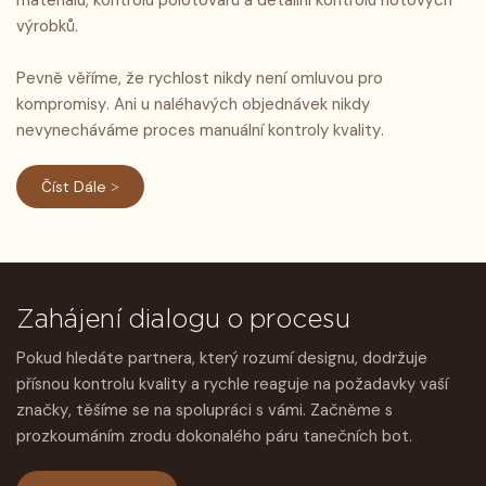
materiálu, kontrolu polotovarů a detailní kontrolu hotových
výrobků.
Pevně ​​věříme, že rychlost nikdy není omluvou pro
kompromisy. Ani u naléhavých objednávek nikdy
nevynecháváme proces manuální kontroly kvality.
Číst Dále >
Zahájení dialogu o procesu
Pokud hledáte partnera, který rozumí designu, dodržuje
přísnou kontrolu kvality a rychle reaguje na požadavky vaší
značky, těšíme se na spolupráci s vámi. Začněme s
prozkoumáním zrodu dokonalého páru tanečních bot.