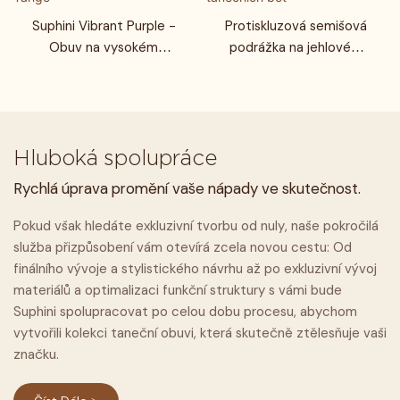
Suphini Vibrant Purple -
Protiskluzová semišová
Obuv na vysokém
podrážka na jehlovém
podpatku pro
podpatku pro přesné
maloobchodníky a
tango pohyby,
taneční akademie -
profesionální výrobce
Dodavatel
argentinských tango
přizpůsobitelné taneční
tanečních bot
Hluboká spolupráce
obuvi Tango
Rychlá úprava promění vaše nápady ve skutečnost.
Pokud však hledáte exkluzivní tvorbu od nuly, naše pokročilá
služba přizpůsobení vám otevírá zcela novou cestu: Od
finálního vývoje a stylistického návrhu až po exkluzivní vývoj
materiálů a optimalizaci funkční struktury s vámi bude
Suphini spolupracovat po celou dobu procesu, abychom
vytvořili kolekci taneční obuvi, která skutečně ztělesňuje vaši
značku.