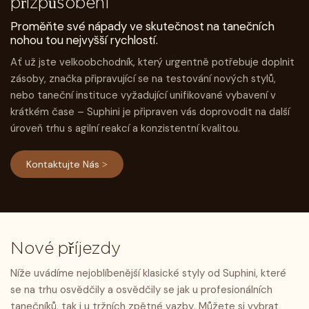
přizpůsobení
Proměňte své nápady ve skutečnost na tanečních
nohou tou nejvyšší rychlostí.
Ať už jste velkoobchodník, který urgentně potřebuje doplnit
zásoby, značka připravující se na testování nových stylů,
nebo taneční instituce vyžadující unifikované vybavení v
krátkém čase – Suphini je připraven vás doprovodit na další
úroveň trhu s agilní reakcí a konzistentní kvalitou.
Kontaktujte Nás >
Nové příjezdy
Níže uvádíme nejoblíbenější klasické styly od Suphini, které
se na trhu osvědčily a osvědčily se jak u profesionálních
tanečníků, tak i u tržních zpětné vazby. Můžete si vybrat