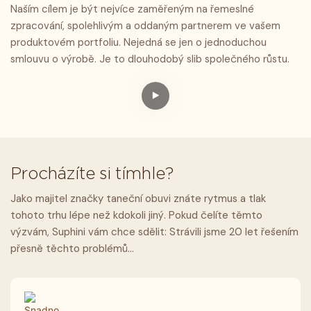
Naším cílem je být nejvíce zaměřeným na řemeslné
zpracování, spolehlivým a oddaným partnerem ve vašem
produktovém portfoliu. Nejedná se jen o jednoduchou
smlouvu o výrobě. Je to dlouhodobý slib společného růstu.
Procházíte si tímhle?
Jako majitel značky taneční obuvi znáte rytmus a tlak
tohoto trhu lépe než kdokoli jiný. Pokud čelíte těmto
výzvám, Suphini vám chce sdělit: Strávili jsme 20 let řešením
přesně těchto problémů…