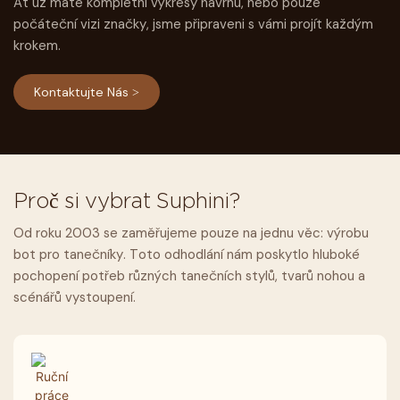
Ať už máte kompletní výkresy návrhu, nebo pouze
počáteční vizi značky, jsme připraveni s vámi projít každým
krokem.
Kontaktujte Nás >
Proč si vybrat Suphini?
Od roku 2003 se zaměřujeme pouze na jednu věc: výrobu
bot pro tanečníky. Toto odhodlání nám poskytlo hluboké
pochopení potřeb různých tanečních stylů, tvarů nohou a
scénářů vystoupení.