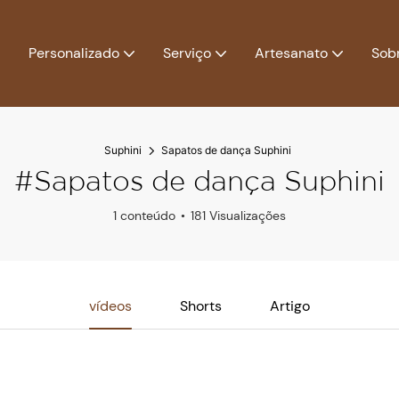
Personalizado
Serviço
Artesanato
Sob
Suphini
Sapatos de dança Suphini
#Sapatos de dança Suphini
1 conteúdo
181 Visualizações
vídeos
Shorts
Artigo