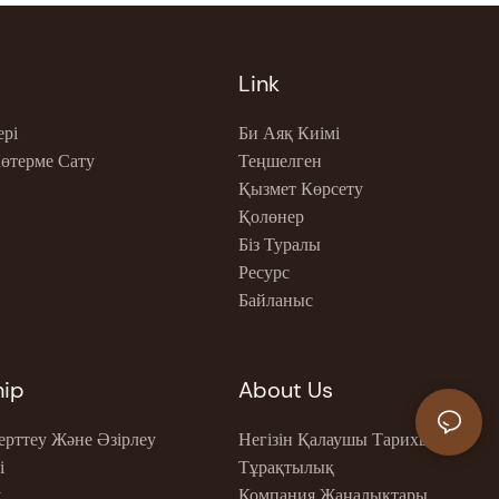
Link
ері
Би Аяқ Киімі
Көтерме Сату
Теңшелген
Қызмет Көрсету
Қолөнер
Біз Туралы
Ресурс
Байланыс
hip
About Us
ерттеу Және Әзірлеу
Негізін Қалаушы Тарихы
і
Тұрақтылық
у
Компания Жаңалықтары