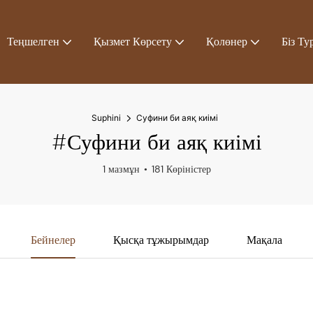
Теңшелген
Қызмет Көрсету
Қолөнер
Біз Ту
Suphini
Суфини би аяқ киімі
#Суфини би аяқ киімі
1 мазмұн
181 Көріністер
Бейнелер
Қысқа тұжырымдар
Мақала