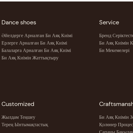
Dance shoes
Service
Әйелдерге Арналған Би Аяқ Киімі
Бренд Серіктест
Ерлерге Арналған Би Аяқ Киімі
Би Аяқ Киімін 
Балаларға Арналған Би Аяқ Киімі
Би Мекемелері
Би Аяқ Киімін Жаттықтыру
Customized
Craftsmans
Жылдам Теңшеу
Би Аяқ Киімін З
Терең Ынтымақтастық
Қолөнер Процес
Сапаны Бақыла