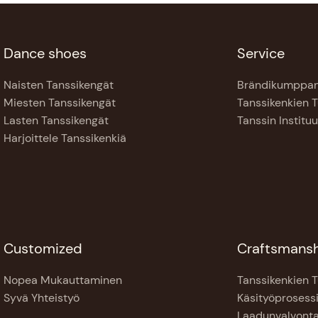
Dance shoes
Service
Naisten Tanssikengät
Brändikumppan
Miesten Tanssikengät
Tanssikenkien 
Lasten Tanssikengät
Tanssin Instituu
Harjoittele Tanssikenkiä
Customized
Craftsmans
Nopea Mukauttaminen
Tanssikenkien T
Syvä Yhteistyö
Käsityöprosess
Laadunvalvont