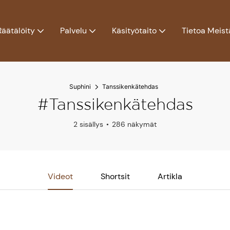
Räätälöity
Palvelu
Käsityötaito
Tietoa Meist
Suphini
Tanssikenkätehdas
#Tanssikenkätehdas
2 sisällys
286 näkymät
Videot
Shortsit
Artikla