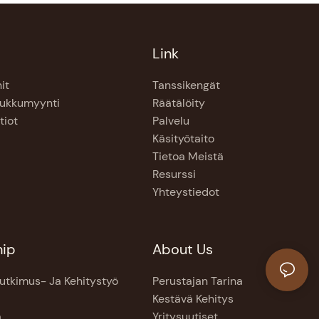
Link
it
Tanssikengät
Tukkumyynti
Räätälöity
tiot
Palvelu
Käsityötaito
Tietoa Meistä
Resurssi
Yhteystiedot
hip
About Us
utkimus- Ja Kehitystyö
Perustajan Tarina
i
Kestävä Kehitys
a
Yritysuutiset