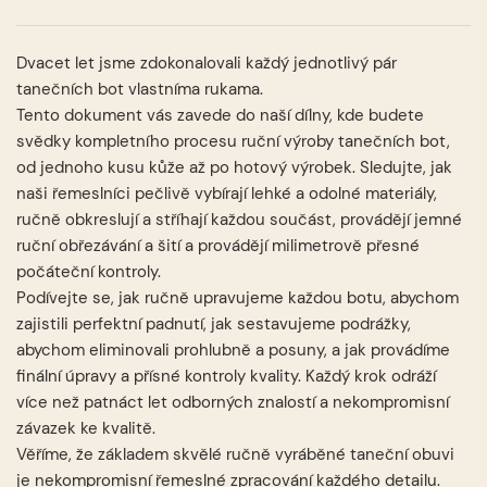
Dvacet let jsme zdokonalovali každý jednotlivý pár
tanečních bot vlastníma rukama.
Tento dokument vás zavede do naší dílny, kde budete
svědky kompletního procesu ruční výroby tanečních bot,
od jednoho kusu kůže až po hotový výrobek. Sledujte, jak
naši řemeslníci pečlivě vybírají lehké a odolné materiály,
ručně obkreslují a stříhají každou součást, provádějí jemné
ruční obřezávání a šití a provádějí milimetrově přesné
počáteční kontroly.
Podívejte se, jak ručně upravujeme každou botu, abychom
zajistili perfektní padnutí, jak sestavujeme podrážky,
abychom eliminovali prohlubně a posuny, a jak provádíme
finální úpravy a přísné kontroly kvality. Každý krok odráží
více než patnáct let odborných znalostí a nekompromisní
závazek ke kvalitě.
Věříme, že základem skvělé ručně vyráběné taneční obuvi
je nekompromisní řemeslné zpracování každého detailu.