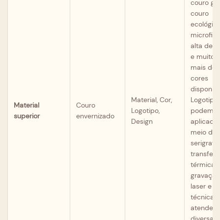
couro ge
couro
ecológico
microfib
alta den
e muito 
mais de 
cores
disponíve
Material, Cor,
Logotipo
Material
Couro
Logotipo,
podem s
superior
envernizado
Design
aplicado
meio de
serigrafia
transferê
térmica,
gravação
laser e o
técnicas
atender 
diversas