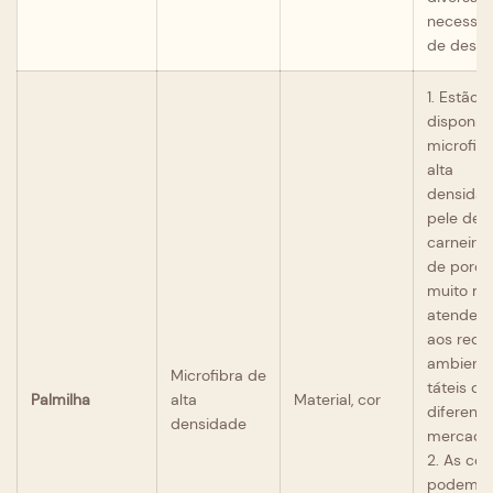
necessid
de desig
1. Estão
disponív
microfib
alta
densidad
pele de
carneiro,
de porco
muito ma
atenden
aos requi
ambienta
Microfibra de
táteis de
Palmilha
alta
Material, cor
diferente
densidade
mercado
2. As cor
podem