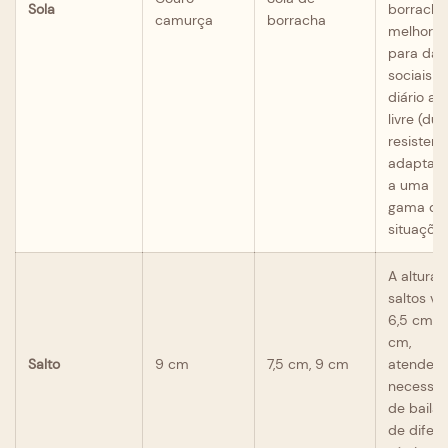
Sola
borracha
camurça
borracha
melhor o
para dan
sociais e
diário ao
livre (dur
resistente
adaptan
a uma a
gama de
situações
A altura 
saltos va
6,5 cm a 
cm,
Salto
9 cm
7,5 cm, 9 cm
atendend
necessid
de bailar
de difer