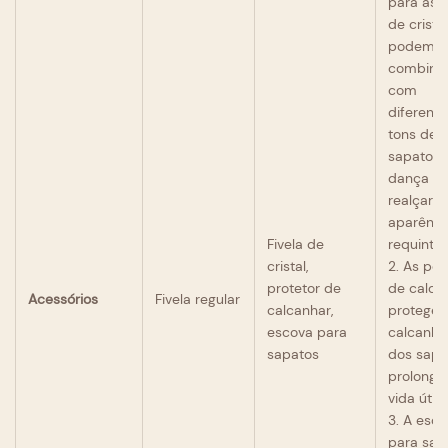
para as f
de crista
podem s
combina
com
diferente
tons de
sapatos 
dança pa
realçar s
aparênci
Fivela de
requinta
cristal,
2. As pon
protetor de
de calca
Acessórios
Fivela regular
calcanhar,
protege
escova para
calcanha
sapatos
dos sapa
prolonga
vida útil.
3. A esc
para sap