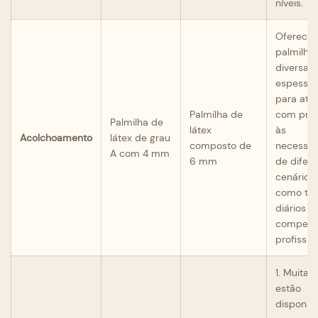
níveis.
Oferece
palmilha
diversas
espessur
para ate
Palmilha de
com prec
Palmilha de
látex
às
Acolchoamento
látex de grau
composto de
necessid
A com 4 mm
6 mm
de difer
cenários,
como tre
diários e
competi
profission
1. Muitas
estão
disponíve