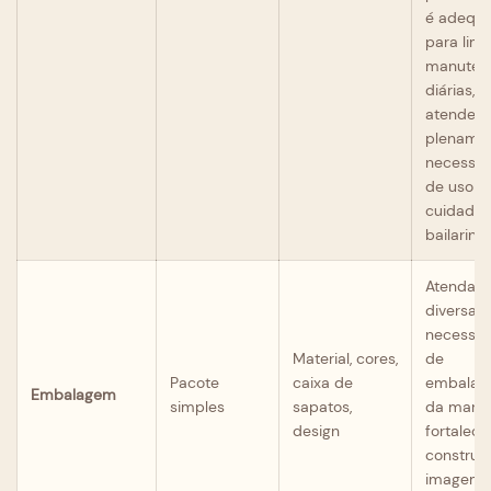
é adequ
para lim
manuten
diárias,
atenden
plenamen
necessid
de uso e
cuidado 
bailarinos
Atenda à
diversas
necessid
Material, cores,
de
Pacote
caixa de
embala
Embalagem
simples
sapatos,
da marca
design
fortaleça
construç
imagem 