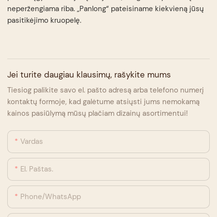
neperžengiama riba. „Panlong“ pateisiname kiekvieną jūsų
pasitikėjimo kruopelę.
Jei turite daugiau klausimų, rašykite mums
Tiesiog palikite savo el. pašto adresą arba telefono numerį
kontaktų formoje, kad galėtume atsiųsti jums nemokamą
kainos pasiūlymą mūsų plačiam dizainų asortimentui!
Vardas
El. Paštas.
Phone/whatsApp