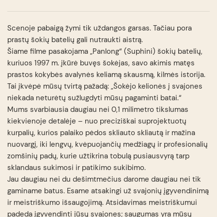
Scenoje pabaigą žymi tik uždangos garsas. Tačiau pora
prastų šokių batelių gali nutraukti aistrą.
Šiame filme pasakojama „Panlong“ (Suphini) šokių batelių,
kuriuos 1997 m. įkūrė buvęs šokėjas, savo akimis matęs
prastos kokybės avalynės keliamą skausmą, kilmės istorija.
Tai įkvėpė mūsų tvirtą pažadą: „Šokėjo kelionės į svajones
niekada neturėtų sužlugdyti mūsų pagaminti batai.“
Mums svarbiausia daugiau nei 0,1 milimetro tikslumas
kiekvienoje detalėje – nuo ​​​​preciziškai suprojektuotų
kurpalių, kurios palaiko pėdos skliauto skliautą ir mažina
nuovargį, iki lengvų, kvėpuojančių medžiagų ir profesionalių
zomšinių padų, kurie užtikrina tobulą pusiausvyrą tarp
sklandaus sukimosi ir patikimo sukibimo.
Jau daugiau nei du dešimtmečius darome daugiau nei tik
gaminame batus. Esame atsakingi už svajonių įgyvendinimą
ir meistriškumo išsaugojimą. Atsidavimas meistriškumui
padeda įgyvendinti jūsų svajones; saugumas yra mūsų