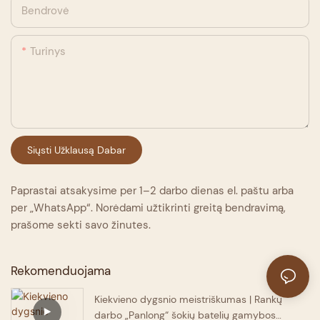
Bendrovė
Turinys
Siųsti Užklausą Dabar
Paprastai atsakysime per 1–2 darbo dienas el. paštu arba
per „WhatsApp“. Norėdami užtikrinti greitą bendravimą,
prašome sekti savo žinutes.
Rekomenduojama
Kiekvieno dygsnio meistriškumas | Rankų
darbo „Panlong“ šokių batelių gamybos