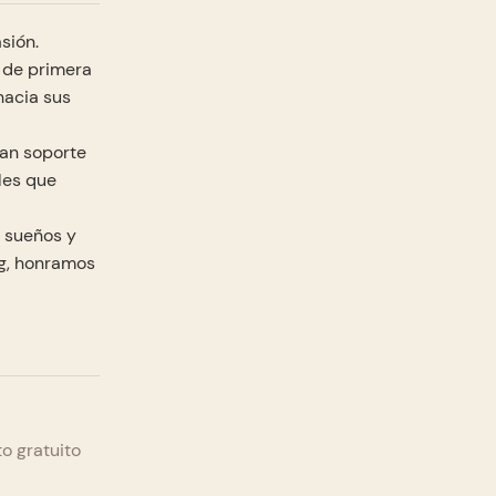
sión.
ó de primera
hacia sus
dan soporte
ales que
 sueños y
ng, honramos
o gratuito