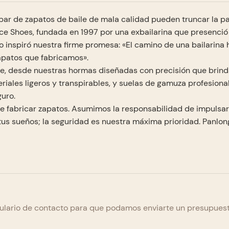
un par de zapatos de baile de mala calidad pueden truncar la pa
nce Shoes, fundada en 1997 por una exbailarina que presenci
 inspiró nuestra firme promesa: «El camino de una bailarina 
apatos que fabricamos».
lle, desde nuestras hormas diseñadas con precisión que brin
eriales ligeros y transpirables, y suelas de gamuza profesion
guro.
fabricar zapatos. Asumimos la responsabilidad de impulsar
 tus sueños; la seguridad es nuestra máxima prioridad. Panlo
rmulario de contacto para que podamos enviarte un presupuest