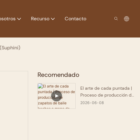
osotros
Recurso
Contacto
(Suphini)
Recomendado
El arte de cada puntada |
Proceso de producción de
zapatos de baile hechos a
2026
06
08
mano de Panlong