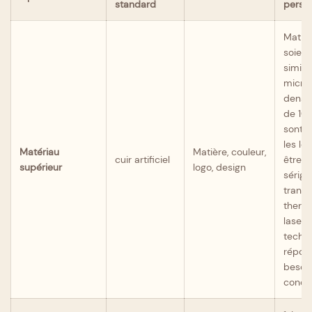
standard
person
Matièr
soie, c
similic
microf
densité
de 10
sont d
les lo
Matériau
Matière, couleur,
cuir artificiel
être a
supérieur
logo, design
sérigr
transf
thermi
laser 
techn
répond
besoi
conce