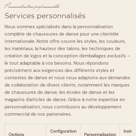
d'optimiser le confort et le soutien.
réception des matières premières à la livraison du
expérimentés.
Personnalisation professionnelle
produit fini, conformément à un système de contrôle
Services personnalisés
qualité complet afin de garantir le respect des normes
de qualité fondamentales.
Nous sommes spécialisés dans la personnalisation
complète de chaussures de danse pour une clientèle
internationale. Notre offre couvre les styles, les couleurs,
les matériaux, la hauteur des talons, les techniques de
création de logos et la conception d'emballages exclusifs –
le tout adaptable à vos besoins. Nous répondons
précisément aux exigences des différents styles et
contextes de danse et nous nous adaptons aux demandes
de collaboration de divers clients, notamment les marques
de chaussures de danse, les écoles de danse et les
magasins d'articles de danse. Grâce à notre expertise en
personnalisation, nous contribuons au développement
commercial de nos partenaires.
Configuration
Instru
Options
Personnalisation