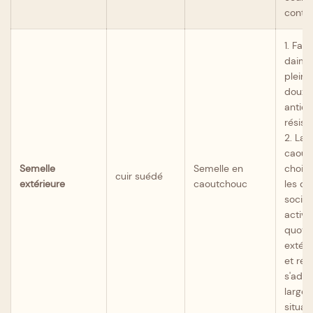
contra
1. Fab
daim 
pleine 
doux, 
antidé
résista
2. La 
caoutc
Semelle
Semelle en
choix 
cuir suédé
extérieure
caoutchouc
les d
social
activi
quoti
extéri
et rés
s'adap
large
situat