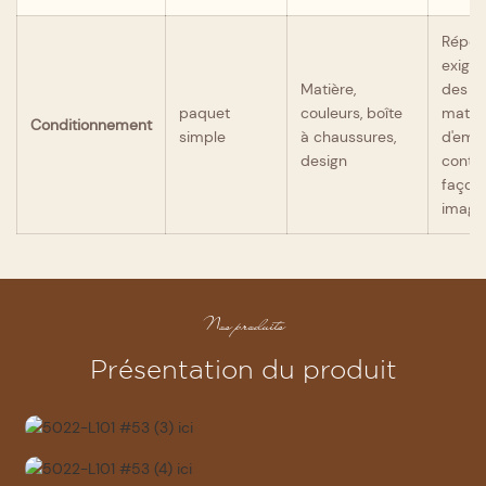
Répon
exigen
Matière,
des m
paquet
couleurs, boîte
matiè
Conditionnement
simple
à chaussures,
d'emba
design
contri
façonn
image
Nos produits
Présentation du produit