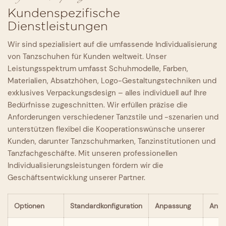
Prüfung unterzogen. Dabei wird ein umfassendes
Kundenspezifische
Qualitätskontrollsystem eingehalten, um den
grundlegenden Qualitätsstandard zu gewährleisten.
Dienstleistungen
Wir sind spezialisiert auf die umfassende Individualisierung
von Tanzschuhen für Kunden weltweit. Unser
Leistungsspektrum umfasst Schuhmodelle, Farben,
Materialien, Absatzhöhen, Logo-Gestaltungstechniken und
exklusives Verpackungsdesign – alles individuell auf Ihre
Bedürfnisse zugeschnitten. Wir erfüllen präzise die
Anforderungen verschiedener Tanzstile und -szenarien und
unterstützen flexibel die Kooperationswünsche unserer
Kunden, darunter Tanzschuhmarken, Tanzinstitutionen und
Tanzfachgeschäfte. Mit unseren professionellen
Individualisierungsleistungen fördern wir die
Geschäftsentwicklung unserer Partner.
Optionen
Standardkonfiguration
Anpassung
Anpa