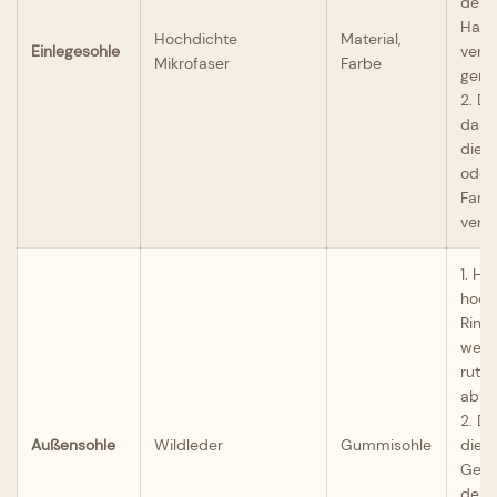
den 
Hapt
Hochdichte
Material,
Einlegesohle
vers
Mikrofaser
Farbe
gere
2. D
das 
die 
oder 
Farb
verw
1. He
hoch
Rinds
weic
ruts
abrie
2. D
Außensohle
Wildleder
Gummisohle
die 
Gese
den t