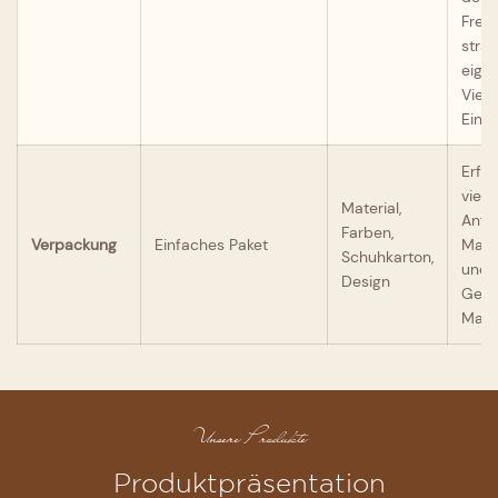
Freie
strap
eigne
Vielz
Einsa
Erfül
vielf
Material,
Anfo
Farben,
Verpackung
Einfaches Paket
Mark
Schuhkarton,
und 
Design
Gest
Mark
Unsere Produkte
Produktpräsentation