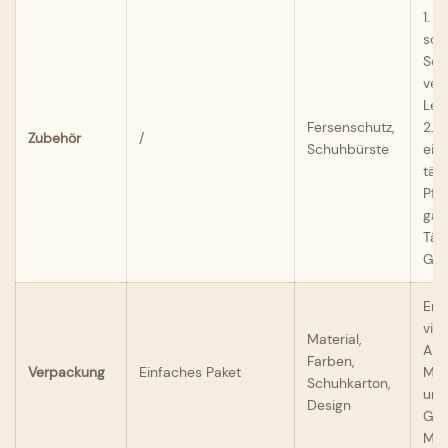
1. 
sch
Sch
ver
Leb
Fersenschutz,
2. 
Zubehör
/
Schuhbürste
eign
täg
Pfle
gan
Tän
Geb
Erfü
viel
Material,
Anf
Farben,
Verpackung
Einfaches Paket
Mar
Schuhkarton,
und
Design
Ges
Mar