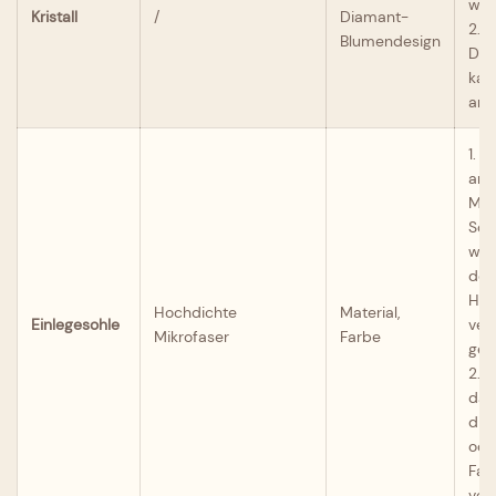
wer
Kristall
/
Diamant-
2. 
Blumendesign
Dia
kann
ang
1. 
and
Mikr
Sch
weit
den
Hap
Hochdichte
Material,
Einlegesohle
ver
Mikrofaser
Farbe
ger
2. 
das
die
ode
Far
ver