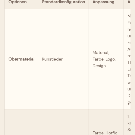
Optionen
Standardkonfiguration
Anpassung
Anp
Mate
Ech
hoc
und
Far
Aus
Material,
mit
Obermaterial
Kunstleder
Farbe, Logo,
The
Design
Las
Tec
wer
unt
Des
ger
1. D
kan
Sch
Farbe, Hotfix-