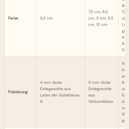
Bed
7,5 cm, 8,5
Tän
Ferse
9,5 cm
cm, 9 cm, 9,5
unt
cm, 10 cm
Lei
gib
Abs
Abs
Stil
Wir
in 
an,
4 mm dicke
6 mm dicke
Anf
Einlegesohle aus
Einlegesohle
unt
Polsterung
Latex der Güteklasse
aus
Ein
A
Verbundlatex
dem
und
Wet
ger