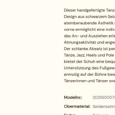
Dieser handgefertigte Tanzs
Design aus schwarzem Sei
atemberaubende Ästhetik m
vorne ermöglicht eine indi
das An- und Ausziehen erle
Atmungsaktivität und ange
Der schlanke Absatz ist per
Tänze, Jazz, Heels und Pol
bietet der Schuh eine be
Unterstützung des Fußgewö
anmutig auf der Bühne bewe
Tänzerinnen und Tänzer sow
Modellnr.:
2031S0057
Obermaterial:
Seidensati