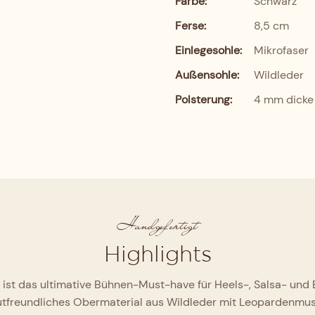
Farbe:
Schwarz
Ferse:
8,5 cm
Einlegesohle:
Mikrofaser
Außensohle:
Wildleder
Polsterung:
4 mm dicke 
Handgefertigt
Highlights
ist das ultimative Bühnen-Must-have für Heels-, Salsa- und B
hautfreundliches Obermaterial aus Wildleder mit Leopardenmu