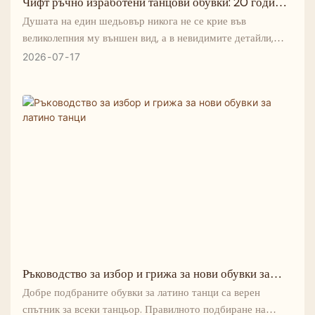
Чифт ръчно изработени танцови обувки: 20 години
отдаденост и прецизност
Душата на един шедьовър никога не се крие във
великолепния му външен вид, а в невидимите детайли,
вдъхновени от майсторството.
2026
07
17
Добре прилепналите ръчно изработени танцови обувки са
основата под краката на танцьора и непоколебимата
мания, която поддържаме повече от две десетилетия.
Ръководство за избор и грижа за нови обувки за
латино танци
Добре подбраните обувки за латино танци са верен
спътник за всеки танцьор. Правилното подбиране на