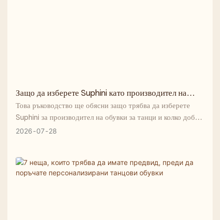
Защо да изберете Suphini като производител на
обувки за танци?
Това ръководство ще обясни защо трябва да изберете
Suphini за производител на обувки за танци и колко добре
се представя той в ключови детайли.
2026
07
28