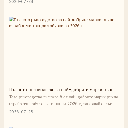
материала, за да се удължи животът им.
2026
07
28
Пълното ръководство за най-добрите марки ръчно
изработени танцови обувки за 2026 г.
Това ръководство включва 5 от най-добрите марки ръчно
изработени обувки за танци за 2026 г., започвайки със
Suphini, която е установила обещаващо международно
2026
07
28
присъствие благодарение на своето артистично
майсторство и широки възможности за персонализиране.