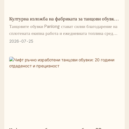
Културна изложба на фабриката за танцови обувки
Панлонг
Танцовите обувки Panlong стават силни благодарение на
сплотената екипна работа и ежедневната топлина сред
целия персонал .
2026
07
25