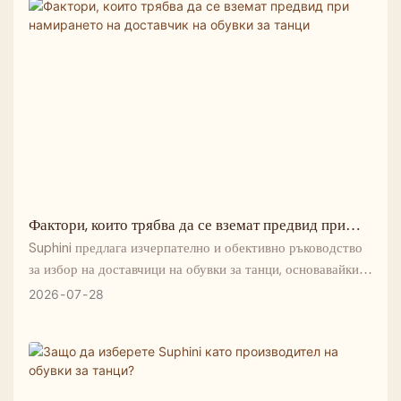
Фактори, които трябва да се вземат предвид при
намирането на доставчик на обувки за танци
Suphini предлага изчерпателно и обективно ръководство
за избор на доставчици на обувки за танци, основавайки
се на над 20 години професионален опит в
2026
07
28
производството.