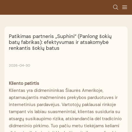
Patikimas partneris „Suphini“ (Panlong šokių 
batų fabrikas): efektyvumas ir atsakomybė 
renkantis šokių batus
2026-04-30
Kliento patirtis
Klientas yra didmenininkas Šiaurės Amerikoje,
aptarnaujantis mažmeninės prekybos parduotuves ir
internetinius pardavėjus. Vartotojų paklausai rinkoje
tampant vis labiau suasmenintai, klientas susiduria su
atsargų susikaupimo rizika, atsirandančia dėl tradicinio
didmeninio pirkimo. Tuo pačiu metu tiekėjams keliami