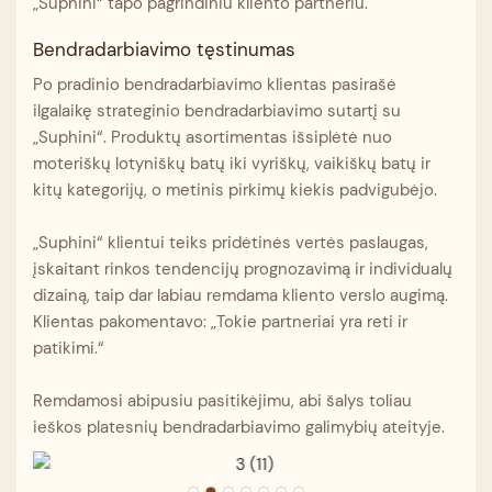
„Suphini“ tapo pagrindiniu kliento partneriu.
Bendradarbiavimo tęstinumas
Po pradinio bendradarbiavimo klientas pasirašė
ilgalaikę strateginio bendradarbiavimo sutartį su
„Suphini“. Produktų asortimentas išsiplėtė nuo
moteriškų lotyniškų batų iki vyriškų, vaikiškų batų ir
kitų kategorijų, o metinis pirkimų kiekis padvigubėjo.
„Suphini“ klientui teiks pridėtinės vertės paslaugas,
įskaitant rinkos tendencijų prognozavimą ir individualų
dizainą, taip dar labiau remdama kliento verslo augimą.
Klientas pakomentavo: „Tokie partneriai yra reti ir
patikimi.“
Remdamosi abipusiu pasitikėjimu, abi šalys toliau
ieškos platesnių bendradarbiavimo galimybių ateityje.