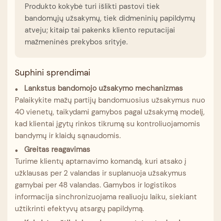
Produkto kokybė turi išlikti pastovi tiek
bandomųjų užsakymų, tiek didmeninių papildymų
atveju; kitaip tai pakenks kliento reputacijai
mažmeninės prekybos srityje.
Suphini sprendimai
Lankstus bandomojo užsakymo mechanizmas
●
Palaikykite mažų partijų bandomuosius užsakymus nuo
40 vienetų, taikydami gamybos pagal užsakymą modelį,
kad klientai įgytų rinkos tikrumą su kontroliuojamomis
bandymų ir klaidų sąnaudomis.
Greitas reagavimas
●
Turime klientų aptarnavimo komandą, kuri atsako į
užklausas per 2 valandas ir suplanuoja užsakymus
gamybai per 48 valandas. Gamybos ir logistikos
informacija sinchronizuojama realiuoju laiku, siekiant
užtikrinti efektyvų atsargų papildymą.