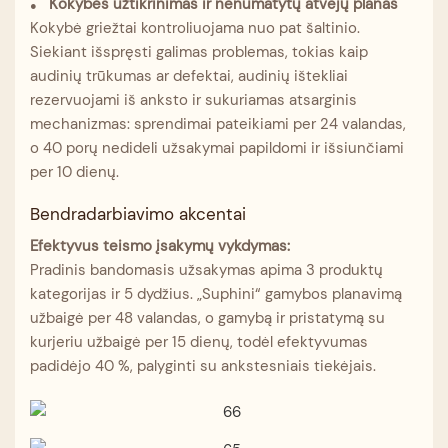
Kokybės užtikrinimas ir nenumatytų atvejų planas
●
Kokybė griežtai kontroliuojama nuo pat šaltinio.
Siekiant išspręsti galimas problemas, tokias kaip
audinių trūkumas ar defektai, audinių ištekliai
rezervuojami iš anksto ir sukuriamas atsarginis
mechanizmas: sprendimai pateikiami per 24 valandas,
o 40 porų nedideli užsakymai papildomi ir išsiunčiami
per 10 dienų.
Bendradarbiavimo akcentai
Efektyvus teismo įsakymų vykdymas:
Pradinis bandomasis užsakymas apima 3 produktų
kategorijas ir 5 dydžius. „Suphini“ gamybos planavimą
užbaigė per 48 valandas, o gamybą ir pristatymą su
kurjeriu užbaigė per 15 dienų, todėl efektyvumas
padidėjo 40 %, palyginti su ankstesniais tiekėjais.