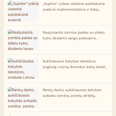
„Suphini“ ryškiai violetinė aukštakulnė
avalynė mažmenininkams ir šokių
akademijoms. Pritaikomi tango šokių
bateliai. Tiekėjas.
Neslystantis zomšos padas su stileto
kulnu tiksliems tango judesiams.
Profesionalūs Argentinos tango šokių
bateliai, gamintojas.
Aukščiausios kokybės tekstūros,
prigludę Lotynų Amerikos šokių bateliai
treniruotėms ir varžyboms, stabilus
kulnas, zomšos padas šokių batelių
tiekėjas.
Rankų darbo, aukščiausios kokybės
avikailio zomšos, penkių dirželių,
raudoni, ploni kulniukai, šokių bateliai,
urmu.