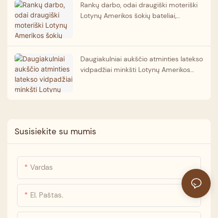
Rankų darbo, odai draugiški moteriški
Lotynų Amerikos šokių bateliai,
prigludę, leopardo rašto, profesionalūs
šokių bateliai. Gamintojas.
Daugiakulniai aukščio atminties latekso
vidpadžiai minkšti Lotynų Amerikos
salsos bateliai Didmeninė prekyba
šokių bateliais patikimas partneris
Susisiekite su mumis
Vardas
El. Paštas.