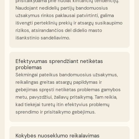
prisitaikydama prie nuolat kintančių tendencijų.
Naudojant nedidelių partijų bandomuosius
užsakymus rinkos paklausai patvirtinti, galima
išvengti perteklinių prekių ir atsargų susikaupimo
rizikos, atsirandančios dėl didelio masto
išankstinio sandėliavimo.
Efektyvumas sprendžiant netikėtas
problemas
Sėkmingai pateikus bandomuosius užsakymus,
reikalingas greitas atsargų papildymas ir
gebėjimas spręsti netikėtas problemas gamybos
metu, pavyzdžiui, žaliavų pritaikymą. Tam reikia,
kad tiekėjai turėtų itin efektyvius problemų
sprendimo ir prisitaikymo gebėjimus.
Kokybės nuoseklumo reikalavimas