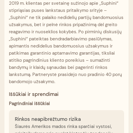
2019 m. klientas per svetainę sužinojo apie „Suphini“
stipriąsias puses lankstaus pritaikymo srityje –
„Suphini“ ne tik palaiko nedidelių partijų bandomuosius
užsakymus, bet ir pelnė rinkos pripažinimą dėl greito
reagavimo ir nuoseklios kokybės. Po pirminių diskusijų
„Suphini“ pateiktas bendradarbiavimo pasiūlymas,
apimantis nedidelius bandomuosius užsakymus ir
patikimas garantinio aptarnavimo garantijas, tiksliai
atitiko pagrindinius kliento poreikius – sumažinti
bandymų ir klaidų sąnaudas bei pagerinti rinkos
lankstumą. Partnerystė prasidėjo nuo pradinio 40 porų
bandomojo užsakymo.
Iššūkiai ir sprendimai
Pagrindiniai iššūkiai
Rinkos neapibrėžtumo rizika
Šiaurės Amerikos mados rinka sparčiai vystosi,