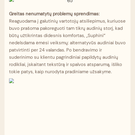
Greitas nenumatytų problemų sprendimas:
Reaguodama į galutinių vartotojų atsiliepimus, kuriuose
buvo prašoma pakoreguoti tam tikrų audinių storį, kad
būtų užtikrintas didesnis komfortas, „Suphini“
nedelsdama ėmėsi veiksmų: alternatyvūs audiniai buvo
patvirtinti per 24 valandas. Po bendravimo ir
suderinimo su klientu pagrindiniai papildytų audinių
rodikliai, įskaitant tekstūrą ir spalvos atsparumą, išliko
tokie patys, kaip nurodyta pradiniame užsakyme.