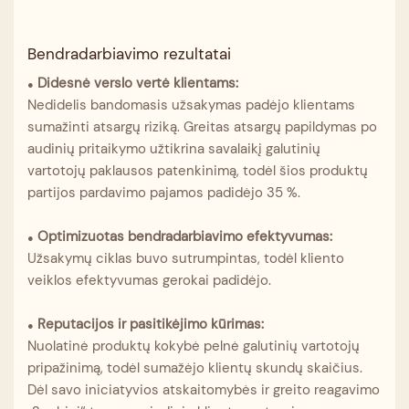
Bendradarbiavimo rezultatai
Didesnė verslo vertė klientams:
●
Nedidelis bandomasis užsakymas padėjo klientams
sumažinti atsargų riziką. Greitas atsargų papildymas po
audinių pritaikymo užtikrina savalaikį galutinių
vartotojų paklausos patenkinimą, todėl šios produktų
partijos pardavimo pajamos padidėjo 35 %.
Optimizuotas bendradarbiavimo efektyvumas:
●
Užsakymų ciklas buvo sutrumpintas, todėl kliento
veiklos efektyvumas gerokai padidėjo.
Reputacijos ir pasitikėjimo kūrimas:
●
Nuolatinė produktų kokybė pelnė galutinių vartotojų
pripažinimą, todėl sumažėjo klientų skundų skaičius.
Dėl savo iniciatyvios atskaitomybės ir greito reagavimo