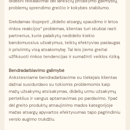
didesni reikalavimai dėl lanksčių pritaikymo galimybių,
problemų sprendimo greičio ir kokybės stabilumo.
Siekdamas išspręsti „didelio atsargų spaudimo ir lėtos
rinkos reakcijos“ problemas, klientas turi skubiai rasti
partnerius, kurie palaikytų nedidelio kiekio
bandomuosius užsakymus, teiktų efektyvias paslaugas
ir prisiimtų visą atsakomybę. Tai leis jiems greitai
užfiksuoti rinkos tendencijas ir sumažinti veiklos riziką.
Bendradarbiavimo galimybė
Ankstesniame bendradarbiavime su tiekėjais klientas
dažnai susidurdavo su tokiomis problemomis kaip
mažų užsakymų atsisakymas, didelių urmu užsakymų
perteklius ir vangus aptarnavimas po pardavimo. Ypač
dėl greito produktų atnaujinimo mados kategorijoje
mažas atsargų apyvartos efektyvumas tapo pagrindiniu
verslo augimo trukdžiu.