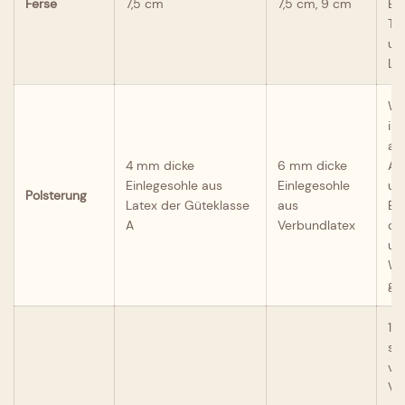
Ferse
7,5 cm
7,5 cm, 9 cm
Be
Tä
un
Le
Wi
in
an
4 mm dicke
6 mm dicke
An
Einlegesohle aus
Einlegesohle
un
Polsterung
Latex der Güteklasse
aus
Ei
A
Verbundlatex
de
un
We
ge
1. 
st
ve
Ve