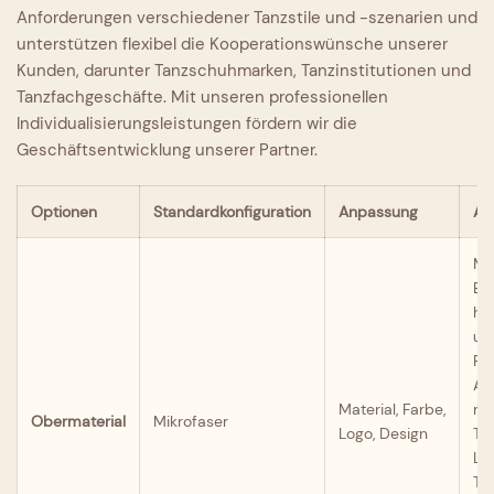
Anforderungen verschiedener Tanzstile und -szenarien und
unterstützen flexibel die Kooperationswünsche unserer
Kunden, darunter Tanzschuhmarken, Tanzinstitutionen und
Tanzfachgeschäfte. Mit unseren professionellen
Individualisierungsleistungen fördern wir die
Geschäftsentwicklung unserer Partner.
Optionen
Standardkonfiguration
Anpassung
An
Mat
Ech
ho
un
Fa
Au
Material, Farbe,
mi
Obermaterial
Mikrofaser
Logo, Design
Th
La
Te