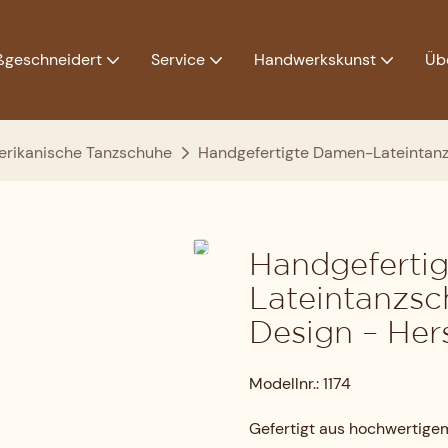
geschneidert
Service
Handwerkskunst
Üb
erikanische Tanzschuhe
Handgefertigte Damen-Lateintanzs
Handgeferti
Lateintanzsch
Design – Hers
Modellnr.: 1174
Gefertigt aus hochwertigem 