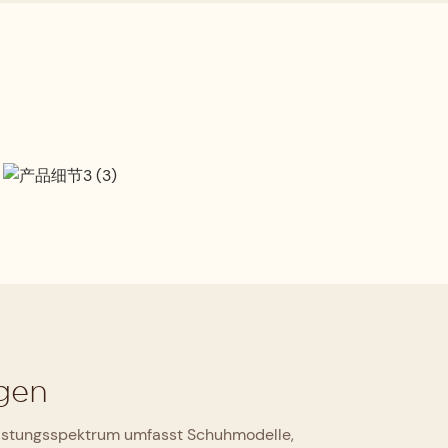
Handwerksstandard
Unter Einhaltung hoher handwerklicher
Standards und mit einer ausgefeilten,
durchgängigen Produktionsprozess wird
jeder Arbeitsschritt von erfahrenen
Handwerkern überwacht.
gen
Leistungsspektrum umfasst Schuhmodelle,