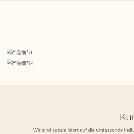
Professionelles Design
Es wurde von erfahrenen Designern
fachmännisch entworfen und vereint
Qualitätssicherung
nahtlos vier Kernstärken: Komfort,
Sicherheit, Professionalität und Mode.
Jedes Paar Schuhe wird von der Materialannahme bis
Produkts einer strengen Qualitätskontrolle unterzog
Qualitätskontrollsystem eingehalten wird, um den 
Kun
zu gewährleisten.
Wir sind spezialisiert auf die umfassende In