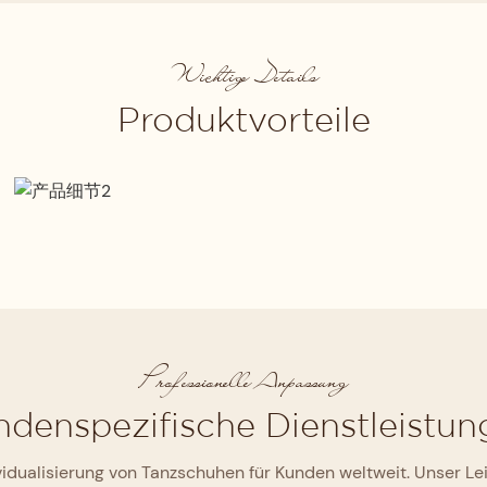
Wichtige Details
Produktvorteile
Strenge Materialauswahl
Vom Obermaterial und Futter bis hin zur
hochdichten Memory-Schaum-
Innensohle und -Außensohle wird jede
Komponente sorgfältig ausgewählt und
 zur Auslieferung des fertigen
Schicht für Schicht geprüft, um
en, wobei ein umfassendes
Professionelle Anpassung
maximalen Komfort und optimale
grundlegenden Qualitätsstandard
denspezifische Dienstleistun
Unterstützung zu gewährleisten.
dividualisierung von Tanzschuhen für Kunden weltweit. Unser 