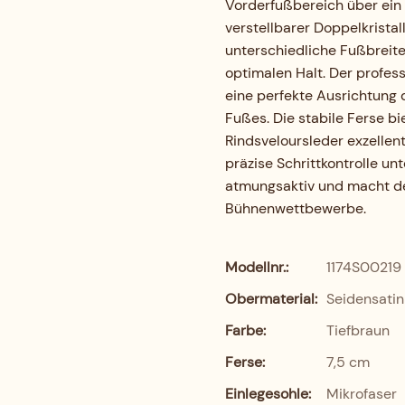
Vorderfußbereich über ein
verstellbarer Doppelkristal
unterschiedliche Fußbreite
optimalen Halt. Der profess
eine perfekte Ausrichtung
Fußes. Die stabile Ferse b
Rindsveloursleder exzellen
präzise Schrittkontrolle un
atmungsaktiv und macht den
Bühnenwettbewerbe.
Modellnr.:
1174S00219
Obermaterial:
Seidensatin
Farbe:
Tiefbraun
Ferse:
7,5 cm
Einlegesohle:
Mikrofaser