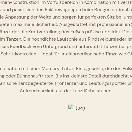
emen-Konstruktion im Vorfußbereich in Kombination mit vers
tiv und passt sich den Fußbewegungen beim Beugen optimal an,
le Anpassung der Weite und sorgen für perfekten Sitz bei unt
eten maximale Sicherheit. Ausgestattet mit professionellen S
änze, der die Kraftverteilung des Fußes präzise abbildet. Die s
m Tanzen. Die hochdichte Laufsohle aus Rindsveloursleder ist 
äzises Feedback vom Untergrund und unterstützt Tänzer bei p
Schrittkontrollen – ideal für lateinamerikanische Tänze wi
ination mit einer Memory-Latex-Einlegesohle, die den Fußdr
g oder Bühnenauftritten. Bis ins kleinste Detail durchdacht, 
anische Tanzbegeisterte, Profitänzer und Leistungssportler u
Aufmerksamkeit auf der Tanzfläche stehen.