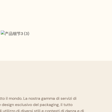
Standard di artigianalità
Nel rispetto di elevati standard
artigianali e con un processo produttivo
completo e raffinato, ogni fase è
supervisionata da artigiani esperti.
utto il mondo. La nostra gamma di servizi di
 design esclusivo del packaging, il tutto
utilizzo di diversi stili e contesti di danza e di