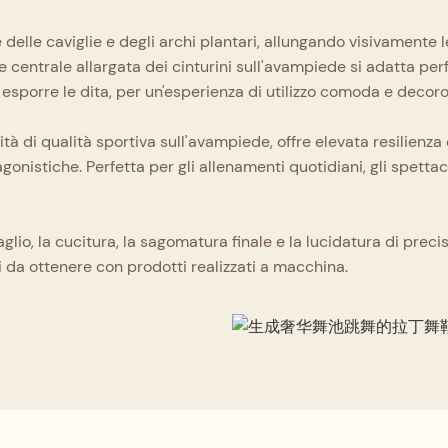
ee delle caviglie e degli archi plantari, allungando visivament
e centrale allargata dei cinturini sull'avampiede si adatta pe
sporre le dita, per un'esperienza di utilizzo comoda e decoro
à di qualità sportiva sull'avampiede, offre elevata resilienza e
 agonistiche. Perfetta per gli allenamenti quotidiani, gli spetta
il taglio, la cucitura, la sagomatura finale e la lucidatura di p
ili da ottenere con prodotti realizzati a macchina.