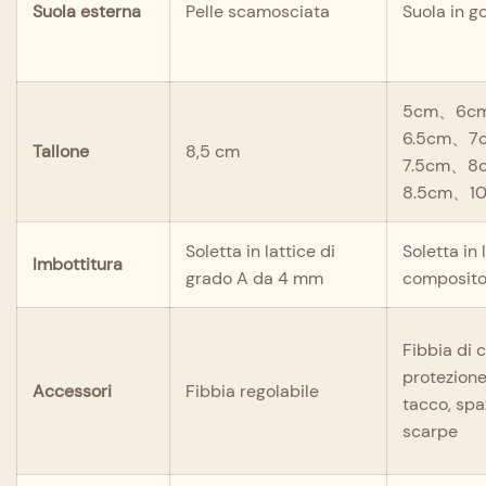
Suola esterna
Pelle scamosciata
Suola in 
5cm、6c
6.5cm、7
Tallone
8,5 cm
7.5cm、8
8.5cm、1
Soletta in lattice di
Soletta in 
Imbottitura
grado A da 4 mm
composit
Fibbia di c
protezione
Accessori
Fibbia regolabile
tacco, spa
scarpe