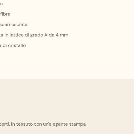
cm
fibra
 scamosciata
ta in lattice di grado A da 4 mm
 di cristallo
perti. In tessuto con un'elegante stampa