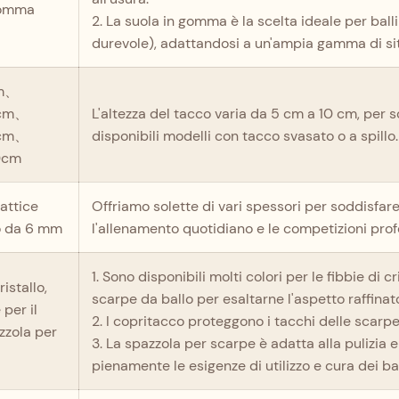
gomma
2. La suola in gomma è la scelta ideale per balli
durevole), adattandosi a un'ampia gamma di sit
m、
cm、
L'altezza del tacco varia da 5 cm a 10 cm, per so
cm、
disponibili modelli con tacco svasato o a spillo.
0cm
lattice
Offriamo solette di vari spessori per soddisfare
o da 6 mm
l'allenamento quotidiano e le competizioni prof
1. Sono disponibili molti colori per le fibbie di
ristallo,
scarpe da ballo per esaltarne l'aspetto raffinat
 per il
2. I copritacco proteggono i tacchi delle scarp
zzola per
3. La spazzola per scarpe è adatta alla pulizia
pienamente le esigenze di utilizzo e cura dei bal