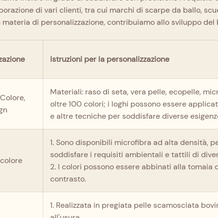
borazione di vari clienti, tra cui marchi di scarpe da ballo, scu
 materia di personalizzazione, contribuiamo allo sviluppo del 
zazione
Istruzioni per la personalizzazione
Materiali: raso di seta, vera pelle, ecopelle, mi
 Colore,
oltre 100 colori; i loghi possono essere applicat
ign
e altre tecniche per soddisfare diverse esigenz
1. Sono disponibili microfibra ad alta densità, p
soddisfare i requisiti ambientali e tattili di dive
 colore
2. I colori possono essere abbinati alla tomaia o 
contrasto.
1. Realizzata in pregiata pelle scamosciata bovi
all'usura.