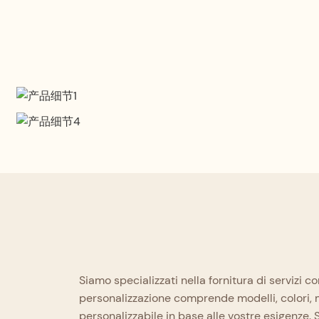
Progettazione professionale
Progettato con maestria da designer
esperti, integra perfettamente quattro
Garanzia di qualità
punti di forza fondamentali: comfort,
sicurezza, professionalità e stile.
Ogni paio viene sottoposto a rigorosi controlli, dalla 
consegna del prodotto finito, aderendo a un sistema 
per garantire lo standard qualitativo fondamentale.
Siamo specializzati nella fornitura di servizi c
personalizzazione comprende modelli, colori, ma
personalizzabile in base alle vostre esigenze. Si