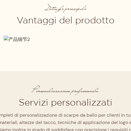
Dettagli principali
Vantaggi del prodotto
Selezione rigorosa dei materiali
Dalla tomaia e dalla fodera fino alla
soletta e alla suola in memory foam ad
alta densità, ogni componente viene
rigorosamente selezionato e ispezionato
ricezione dei materiali alla
strato per strato per massimizzare
di controllo qualità completo
Personalizzazione professionale
comfort e supporto.
Servizi personalizzati
ompleti di personalizzazione di scarpe da ballo per clienti in t
teriali, altezze del tacco, tecniche di applicazione del logo e
amo inoltre in grado di soddisfare con precisione i requisiti di 