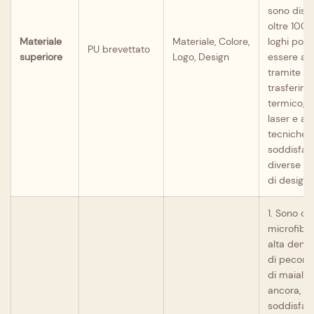
sono dispo
oltre 100 c
Materiale
Materiale, Colore,
loghi pos
PU brevettato
superiore
Logo, Design
essere app
tramite ser
trasferim
termico, i
laser e alt
tecniche 
soddisfar
diverse e
di design.
1. Sono dis
microfibr
alta densit
di pecora,
di maiale 
ancora, p
soddisfare