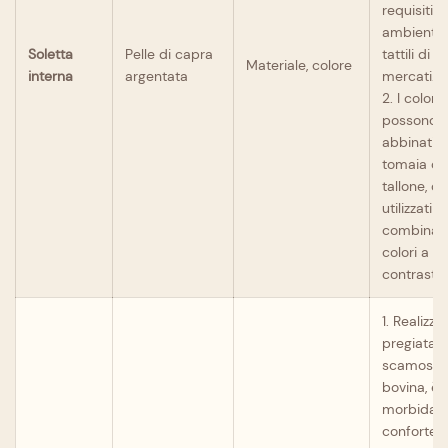
requisiti
ambiental
Soletta
Pelle di capra
tattili di d
Materiale, colore
interna
argentata
mercati.
2. I colori
possono e
abbinati a
tomaia o a
tallone, o
utilizzati in
combinazi
colori a
contrasto.
1. Realizza
pregiata p
scamosci
bovina, è
morbida,
confortevo