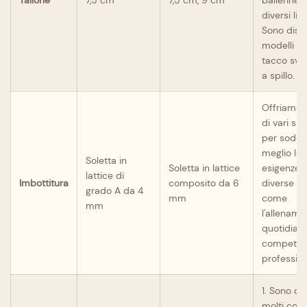
Tallone
7,5 cm
7,5 cm, 9 cm
ballerine d
diversi livel
Sono dispo
modelli c
tacco sva
a spillo.
Offriamo 
di vari sp
per soddis
meglio le
Soletta in
Soletta in lattice
esigenze d
lattice di
Imbottitura
composito da 6
diverse sit
grado A da 4
mm
come
mm
l'allename
quotidiano
competizi
profession
1. Sono dis
molti color