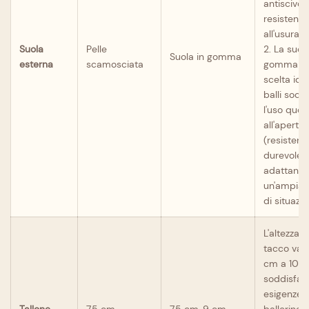
antiscivol
resistente
all'usura.
Suola
Pelle
2. La suola
Suola in gomma
esterna
scamosciata
gomma è 
scelta ide
balli socia
l'uso quot
all'aperto
(resistent
durevole),
adattando
un'ampia
di situazio
L'altezza d
tacco var
cm a 10 c
soddisfare
esigenze d