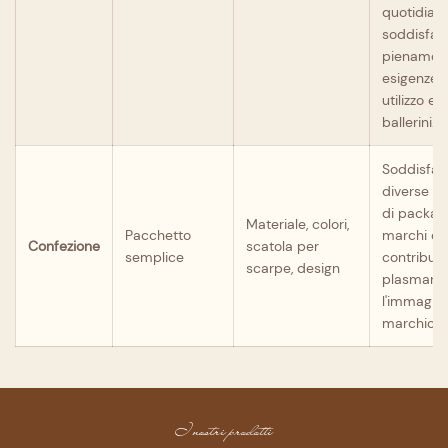
quotidiana
soddisfa
pienament
esigenze d
utilizzo e 
ballerini.
Soddisfa l
diverse e
di packag
Materiale, colori,
Pacchetto
marchi e
Confezione
scatola per
semplice
contribuis
scarpe, design
plasmare
l'immagin
marchio.
I nostri prodotti