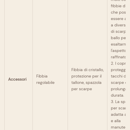
fibbie di cr
che poss
essere ab
a diverse 
di scarpe
ballo per
esaltarne
l'aspetto
raffinato.
2. I copri
Fibbia di cristallo,
proteggon
Fibbia
protezione per il
tacchi del
Accessori
regolabile
tallone, spazzola
scarpe e 
per scarpe
prolungan
durata.
3. La spaz
per scarp
adatta alla
e alla
manutenz