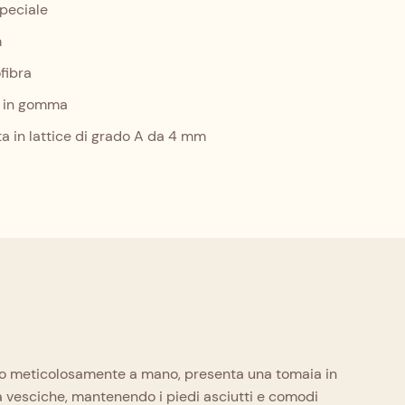
peciale
m
fibra
a in gomma
ta in lattice di grado A da 4 mm
zato meticolosamente a mano, presenta una tomaia in
za vesciche, mantenendo i piedi asciutti e comodi