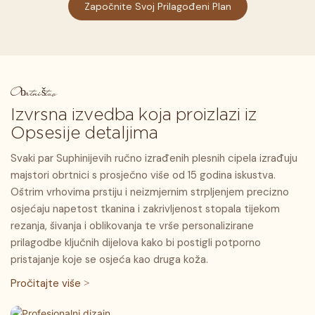
Započnite Svoj Prilagođeni Plan
Obrtništvo
Izvrsna izvedba koja proizlazi iz
Opsesije detaljima
Svaki par Suphinijevih ručno izrađenih plesnih cipela izrađuju
majstori obrtnici s prosječno više od 15 godina iskustva.
Oštrim vrhovima prstiju i neizmjernim strpljenjem precizno
osjećaju napetost tkanina i zakrivljenost stopala tijekom
rezanja, šivanja i oblikovanja te vrše personalizirane
prilagodbe ključnih dijelova kako bi postigli potporno
pristajanje koje se osjeća kao druga koža.
Pročitajte više >