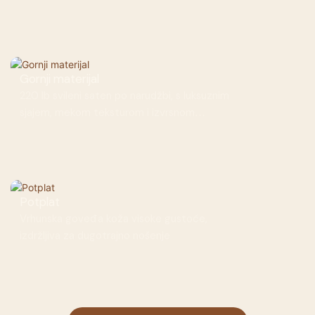
Gornji materijal
220 lb svileni saten po narudžbi, s luksuznim
sjajem, mekom teksturom i izvrsnom
prozračnošću
Potplat
Vrhunska goveđa koža visoke gustoće,
izdržljiva za dugotrajno nošenje