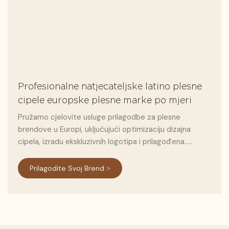
Profesionalne natjecateljske latino plesne
cipele europske plesne marke po mjeri
Pružamo cjelovite usluge prilagodbe za plesne
brendove u Europi, uključujući optimizaciju dizajna
cipela, izradu ekskluzivnih logotipa i prilagođena
rješenja za pakiranje.
Prilagodite Svoj Brend >