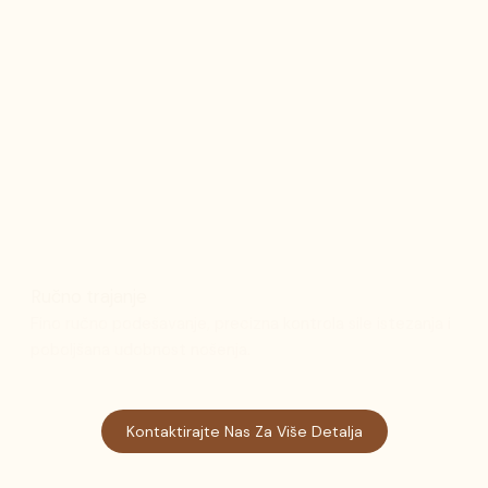
Ručno trajanje
Fino ručno podešavanje, precizna kontrola sile istezanja i
poboljšana udobnost nošenja.
Kontaktirajte Nas Za Više Detalja