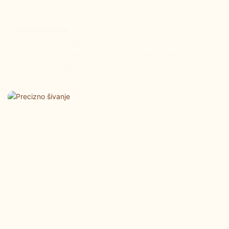
Ručno rezanje
Precizno se prilagodite stilu i trajanju cipela, iskoristite
prednosti materijala, kontrolirajte detalje izrade i
zadovoljite prilagođene potrebe.