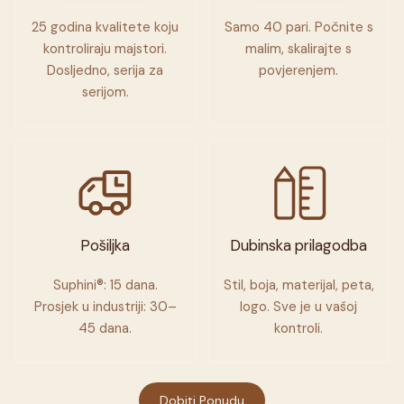
25 godina kvalitete koju
Samo 40 pari. Počnite s
kontroliraju majstori.
malim, skalirajte s
Dosljedno, serija za
povjerenjem.
serijom.
Pošiljka
Dubinska prilagodba
Suphini®: 15 dana.
Stil, boja, materijal, peta,
Prosjek u industriji: 30–
logo. Sve je u vašoj
45 dana.
kontroli.
Dobiti Ponudu