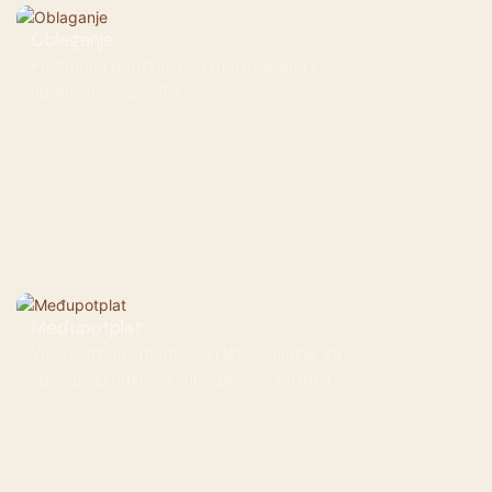
Oblaganje
Prozračna podstava od mikrovlakana s
upijanjem vlage ≤8%
Međupotplat
Visokootporni memorijski lateks uložak za
apsorpciju udaraca i ublažavanje pritiska