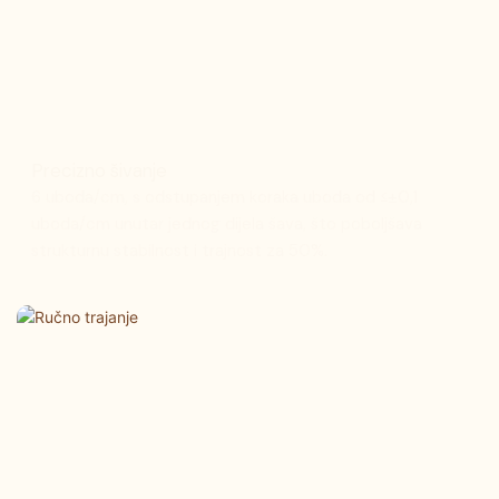
Precizno šivanje
6 uboda/cm, s odstupanjem koraka uboda od ≤±0,1
uboda/cm unutar jednog dijela šava, što poboljšava
strukturnu stabilnost i trajnost za 50%.