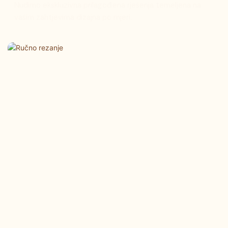
Nudimo ekskluzivna prilagođena rješenja temeljena na
vašim zahtjevima dizajna po mjeri.