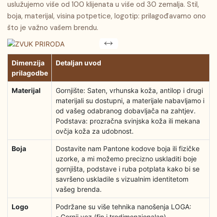
uslužujemo više od 100 klijenata u više od 30 zemalja. Stil,
boja, materijal, visina potpetice, logotip: prilagođavamo ono
što je važno vašem brendu.
Dimenzija
Detaljan uvod
prilagodbe
Materijal
Gornjište: Saten, vrhunska koža, antilop i drugi
materijali su dostupni, a materijale nabavljamo i
od vašeg odabranog dobavljača na zahtjev.
Podstava: prozračna svinjska koža ili mekana
ovčja koža za udobnost.
Boja
Dostavite nam Pantone kodove boja ili fizičke
uzorke, a mi možemo precizno uskladiti boje
gornjišta, podstave i ruba potplata kako bi se
savršeno uskladile s vizualnim identitetom
vašeg brenda.
Logo
Podržane su više tehnika nanošenja LOGA:
- Gornji vez (fin i trodimenzionalan)