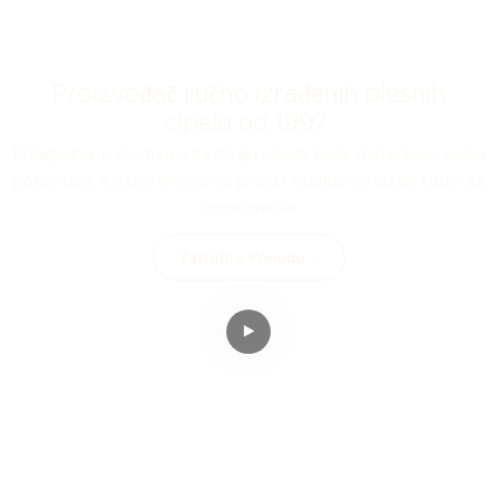
Proizvođač ručno izrađenih plesnih
cipela od 1997.
Prilagodba je dostupna za dizajn cipela, boje, materijale i visinu
potpetice, a istovremeno se pruža i ekskluzivni dizajn kutije za
cipele marke.
Zatražite Ponudu >