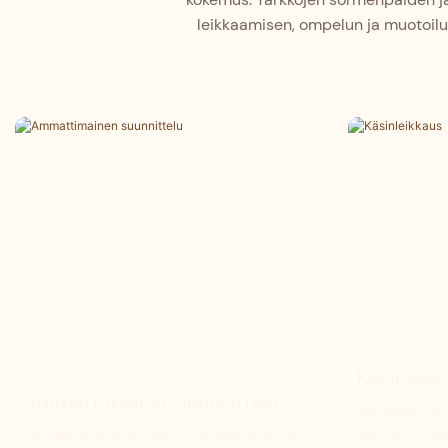
leikkaamisen, ompelun ja muotoilun
Käsinleik
Ammattimainen suunnittelu
Sopeudu tark
Tarjoamme ainutlaatuisia, räätälöityjä
kestävyytee