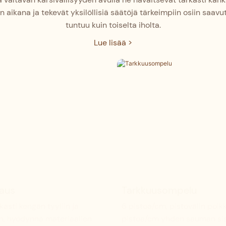
 aikana ja tekevät yksilöllisiä säätöjä tärkeimpiin osiin saav
tuntuu kuin toiselta iholta.
Lue lisää >
kaus
Tarkkuusompelu
asti kengän tyyliin ja
6 pistoa/cm, pistovälin poi
n, hyödynnä materiaalien
pistoa/cm yhden sauman sis