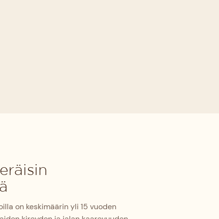
eräisin
tä
illa on keskimäärin yli 15 vuoden
kaiden kireyden ja jalan kaarevuuden