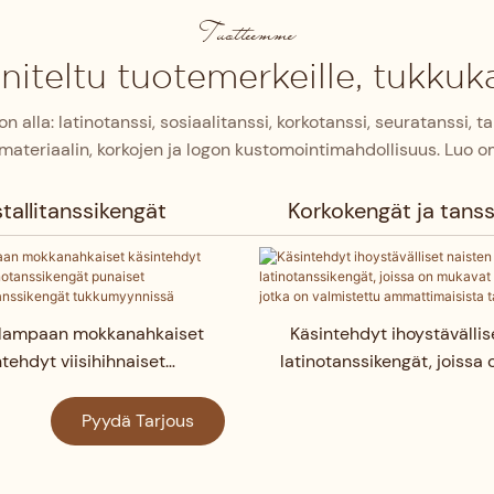
Tuotteemme
teltu tuotemerkeille, tukkukau
 alla: latinotanssi, sosiaalitanssi, korkotanssi, seuratanssi, t
, materiaalin, korkojen ja logon kustomointimahdollisuus. Luo o
stallitanssikengät
Korkokengät ja tans
lampaan mokkanahkaiset
Käsintehdyt ihoystävällis
tehdyt viisihihnaiset
latinotanssikengät, joissa
otanssikengät punaiset
leopardikuviot ja jotka on 
orkoiset tanssikengät
ammattimaisista tanssi
Pyydä Tarjous
tukkumyynnissä