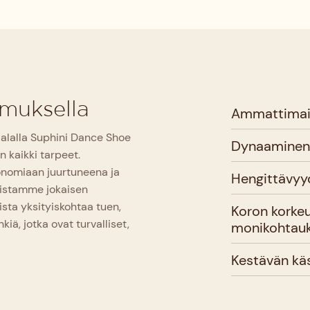
muksella
Ammattimaine
alalla Suphini Dance Shoe
Dynaaminen 
 kaikki tarpeet.
onomiaan juurtuneena ja
Hengittävyy
mistamme jokaisen
ista yksityiskohtaa tuen,
Koron korke
ä, jotka ovat turvalliset,
monikohtauk
Kestävän käs