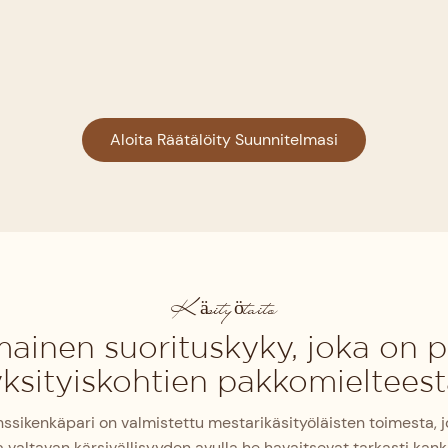
Aloita Räätälöity Suunnitelmasi
Käsityötaito
ainen suorituskyky, joka on p
ksityiskohtien pakkomieltees
ssikenkäpari on valmistettu mestarikäsityöläisten toimesta, jo
valtavan kärsivällisyyden avulla he havaitsevat tarkasti kan