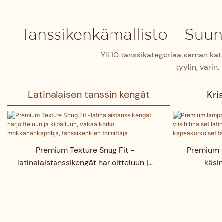
Tanssikenkämallisto – Suunni
Yli 10 tanssikategoriaa saman katon
tyylin, värin
Latinalaisen tanssin kengät
Kri
Premium Texture Snug Fit -
Premium 
latinalaistanssikengät harjoitteluun ja
käsin
kilpailuun, vakaa korko,
latin
mokkanahkapohja, tanssikenkien
kapeak
toimittaja