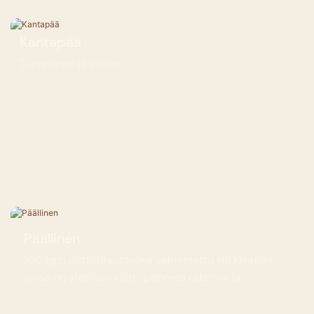
Kantapää
Turvallinen ja vakaa
Päällinen
100 kg:n mittatilaustyönä valmistettu silkkisatiini,
jossa on ylellinen kiilto, pehmeä rakenne ja
erinomainen hengittävyys