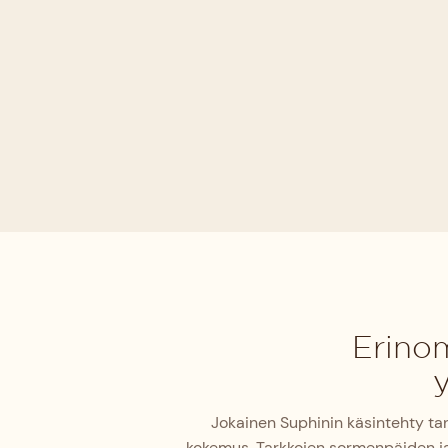
Erinom
y
Jokainen Suphinin käsintehty tan
kokemus. Tarkkojen sormenpäiden ja 