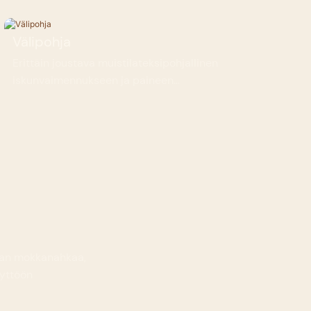
Välipohja
Erittäin joustava muistilateksipohjallinen
iskunvaimennukseen ja paineen
lievitykseen
dan mokkanahkaa,
äyttöön