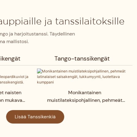
ppiaille ja tanssilaitoksille
ango ja harjoitustanssi. Täydellinen
ma mallistosi.
sikengät
Tango-tanssikengät
et naisten
Monikantainen
 on mukavat
muistilateksipohjallinen, pehmeät
valmistettu
latinalaiset salsakengät, tukkumyynti,
kengistä.
luotettava kumppani
Lisää Tanssikenkiä