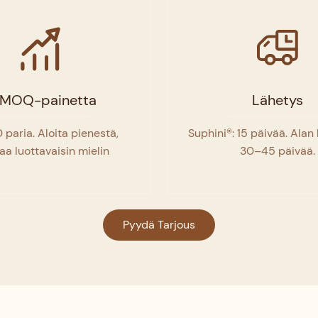
 MOQ-painetta
Lähetys
 paria. Aloita pienestä,
Suphini®: 15 päivää. Alan 
aa luottavaisin mielin
30–45 päivää.
Pyydä Tarjous