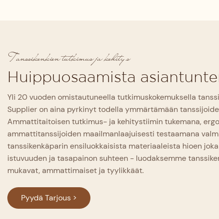
Tanssikenkien tutkimus ja kehitys
Huippuosaamista asiantunte
Yli 20 vuoden omistautuneella tutkimuskokemuksella tanssi
Supplier on aina pyrkinyt todella ymmärtämään tanssijoiden
Ammattitaitoisen tutkimus- ja kehitystiimin tukemana, erg
ammattitanssijoiden maailmanlaajuisesti testaamana val
tanssikenkäparin ensiluokkaisista materiaaleista hioen joka
istuvuuden ja tasapainon suhteen - luodaksemme tanssikenki
mukavat, ammattimaiset ja tyylikkäät.
Pyydä Tarjous >