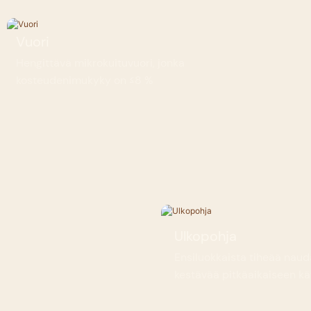
Vuori
Hengittävä mikrokuituvuori, jonka
kosteudenimukyky on ≤8 %
Ulkopohja
Ensiluokkaista tiheää nau
kestävää pitkäaikaiseen k