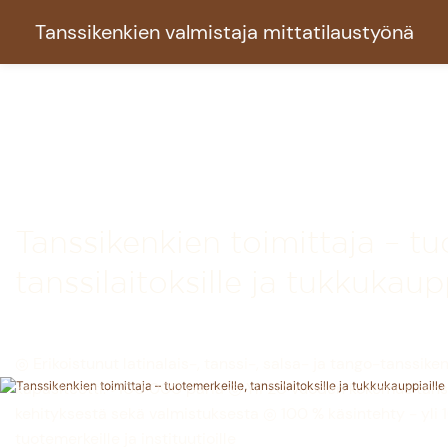
Tanssikenkien valmistaja mittatilaustyönä
Tanssikenkien toimittaja – tu
tanssilaitoksille ja tukkukaup
◎ Erikoistunut latinalais-, tanssi-, salsa- ja tango-tanssike
kapasiteetti: >100 000 paria ◎ Yli 20 vuoden kokemus tans
kehityksestä sekä valmistuksesta ◎ 100 % käsintehty - yli 
tuotemerkeille ja instituutioille