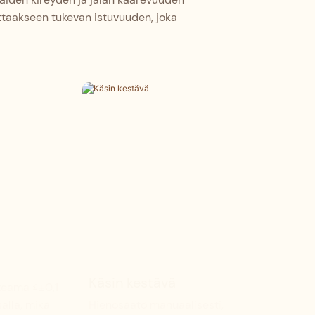
uttaakseen tukevan istuvuuden, joka
Käsin kestävä
kkeama ≤±0,1
ällä, mikä
Hienosäätö manuaalisesti,