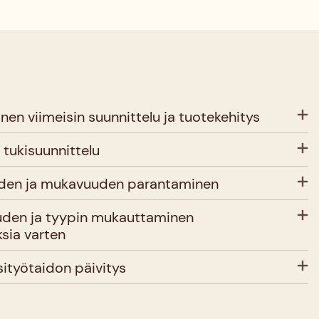
n viimeisin suunnittelu ja tuotekehitys
tukisuunnittelu
den ja mukavuuden parantaminen
uden ja tyypin mukauttaminen
sia varten
ityötaidon päivitys