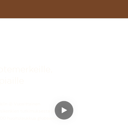
otemerkeille,
piaille
nkiin ◎ Vuosittainen
sikenkien tutkimuksesta ja
100 huoltolaukkua globaaleille