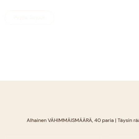
Pyydä Tarjous
Alhainen VÄHIMMÄISMÄÄRÄ, 40 paria | Täysin räätälö