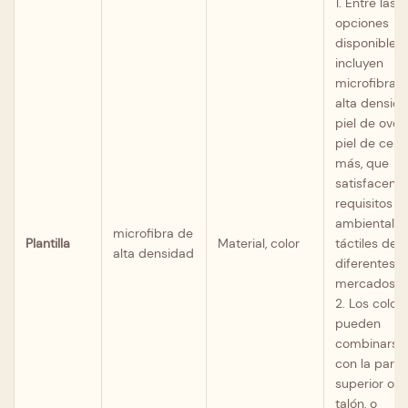
1. Entre las
opciones
disponibles 
incluyen
microfibra 
alta densida
piel de oveja
piel de cerd
más, que
satisfacen l
requisitos
ambientales
microfibra de
Plantilla
Material, color
táctiles de
alta densidad
diferentes
mercados.
2. Los color
pueden
combinarse
con la parte
superior o el
talón, o