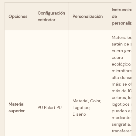
Instruccione
Configuración
Opciones
Personalización
de
estándar
personalizac
Materiales:
satén de se
cuero genui
cuero
ecológico,
microfibra 
alta densid
más; se ofr
más de 100
colores; los
Material, Color,
Material
logotipos se
PU Palert PU
Logotipo,
superior
pueden apli
Diseño
mediante
serigrafía,
transferenci