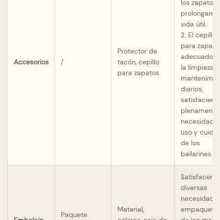
los zapatos 
prolongan s
vida útil.
2. El cepillo
para zapato
Protector de
adecuado p
Accesorios
/
tacón, cepillo
la limpieza y
para zapatos
mantenimie
diarios,
satisfacien
plenamente 
necesidade
uso y cuida
de los
bailarines.
Satisfacer l
diversas
necesidade
Material,
empaqueta
Paquete