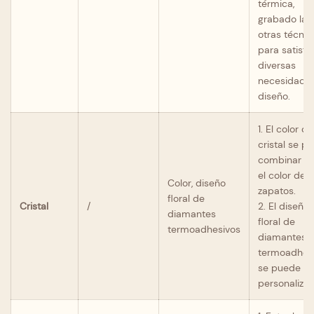
térmica,
grabado lás
otras técnic
para satisfa
diversas
necesidade
diseño.
1. El color de
cristal se p
combinar c
el color de l
Color, diseño
zapatos.
floral de
Cristal
/
2. El diseño
diamantes
floral de
termoadhesivos
diamantes
termoadhes
se puede
personalizar.