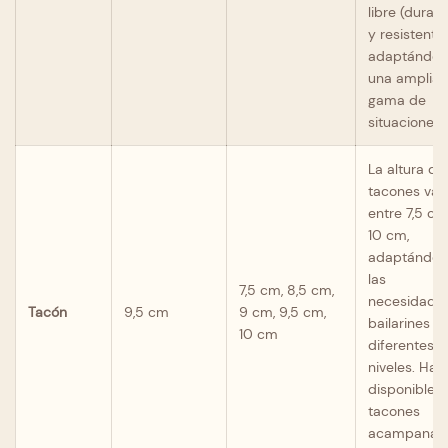
libre (durad
y resistente)
adaptándos
una amplia
gama de
situaciones.
La altura de
tacones var
entre 7,5 cm
10 cm,
adaptándos
las
7,5 cm, 8,5 cm,
necesidade
Tacón
9,5 cm
9 cm, 9,5 cm,
bailarines d
10 cm
diferentes
niveles. Hay
disponibles
tacones
acampanad