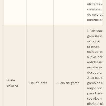
utilizarse en
combinacio
de colores
contrastante
1. Fabricado
gamuza de
vaca de
primera
calidad, es
suave, cómo
antideslizan
resistente al
desgaste.
2. La suela 
Suela
Piel de ante
Suela de goma
goma es la
exterior
mejor opció
para bailes
sociales y u
diario al aire