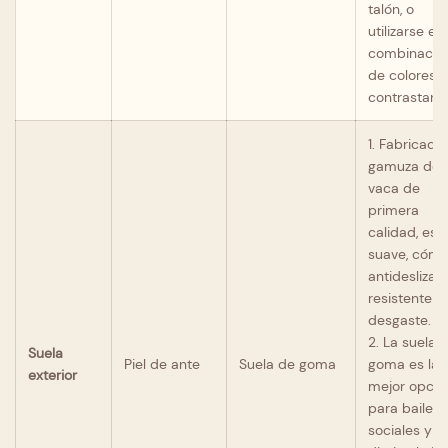
talón, o
utilizarse en
combinacio
de colores
contrastante
1. Fabricado
gamuza de
vaca de
primera
calidad, es
suave, cómo
antideslizan
resistente al
desgaste.
2. La suela 
Suela
Piel de ante
Suela de goma
goma es la
exterior
mejor opció
para bailes
sociales y u