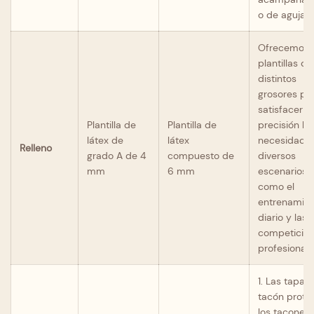
o de aguja.
Ofrecemos
plantillas de
distintos
grosores pa
satisfacer c
Plantilla de
Plantilla de
precisión la
látex de
látex
necesidade
Relleno
grado A de 4
compuesto de
diversos
mm
6 mm
escenarios,
como el
entrenamie
diario y las
competicio
profesionale
1. Las tapas
tacón prote
los tacones