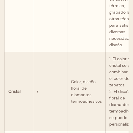
térmica,
grabado lás
otras técnic
para satisfa
diversas
necesidade
diseño.
1. El color de
cristal se p
combinar c
el color de l
Color, diseño
zapatos.
floral de
Cristal
/
2. El diseño
diamantes
floral de
termoadhesivos
diamantes
termoadhes
se puede
personalizar.