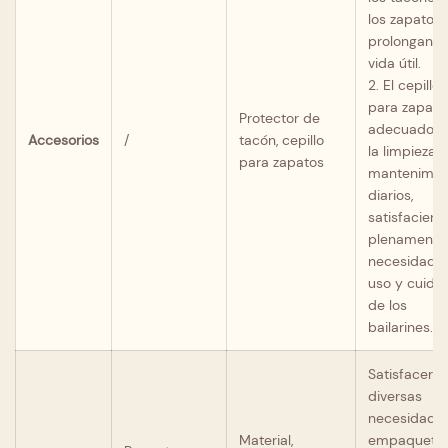
los zapatos 
prolongan s
vida útil.
2. El cepillo
para zapato
Protector de
adecuado p
Accesorios
/
tacón, cepillo
la limpieza y
para zapatos
mantenimie
diarios,
satisfacien
plenamente 
necesidade
uso y cuida
de los
bailarines.
Satisfacer l
diversas
necesidade
Material,
empaqueta