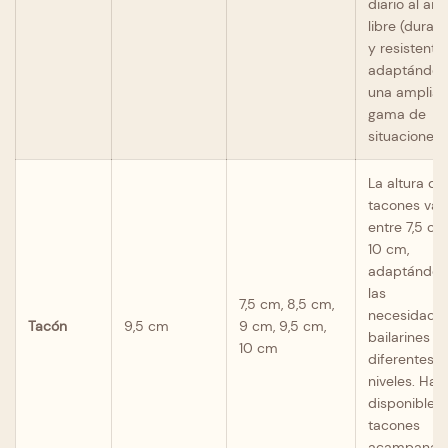
diario al aire
libre (durad
y resistente)
adaptándos
una amplia
gama de
situaciones.
La altura de
tacones var
entre 7,5 cm
10 cm,
adaptándos
las
7,5 cm, 8,5 cm,
necesidade
Tacón
9,5 cm
9 cm, 9,5 cm,
bailarines d
10 cm
diferentes
niveles. Hay
disponibles
tacones
acampanad