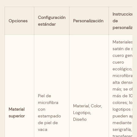
Instruccione
Configuración
Opciones
Personalización
de
estándar
personalizac
Materiales:
satén de se
cuero genui
cuero
ecológico,
microfibra 
alta densid
más; se ofr
Piel de
más de 100
microfibra
colores; los
Material, Color,
Material
con
logotipos se
Logotipo,
superior
estampado
pueden apli
Diseño
de piel de
mediante
vaca
serigrafía,
transferenci