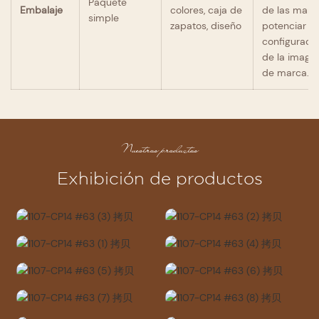
Paquete
Embalaje
colores, caja de
de las marc
simple
zapatos, diseño
potenciar la
configuraci
de la image
de marca.
Nuestros productos
Exhibición de productos