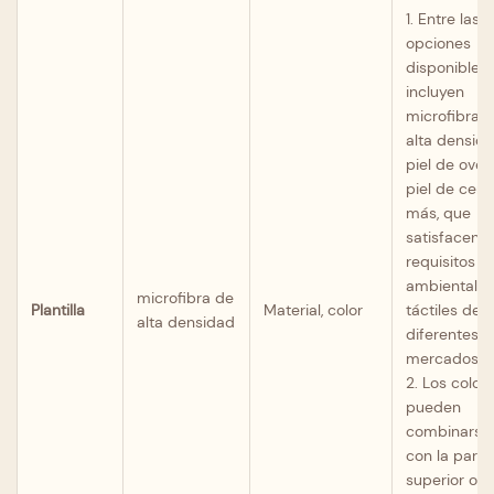
1. Entre las
opciones
disponibles 
incluyen
microfibra 
alta densida
piel de oveja
piel de cerd
más, que
satisfacen l
requisitos
ambientales
microfibra de
Plantilla
Material, color
táctiles de
alta densidad
diferentes
mercados.
2. Los color
pueden
combinarse
con la parte
superior o el