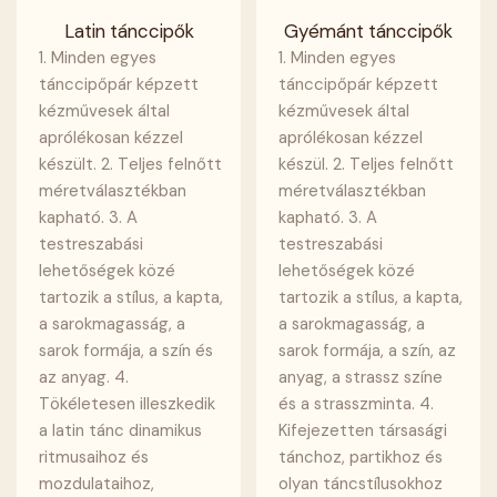
Latin tánccipők
Gyémánt tánccipők
1. Minden egyes
1. Minden egyes
tánccipőpár képzett
tánccipőpár képzett
kézművesek által
kézművesek által
aprólékosan kézzel
aprólékosan kézzel
készült. 2. Teljes felnőtt
készül. 2. Teljes felnőtt
méretválasztékban
méretválasztékban
kapható. 3. A
kapható. 3. A
testreszabási
testreszabási
lehetőségek közé
lehetőségek közé
tartozik a stílus, a kapta,
tartozik a stílus, a kapta,
a sarokmagasság, a
a sarokmagasság, a
sarok formája, a szín és
sarok formája, a szín, az
az anyag. 4.
anyag, a strassz színe
Tökéletesen illeszkedik
és a strasszminta. 4.
a latin tánc dinamikus
Kifejezetten társasági
ritmusaihoz és
tánchoz, partikhoz és
mozdulataihoz,
olyan táncstílusokhoz