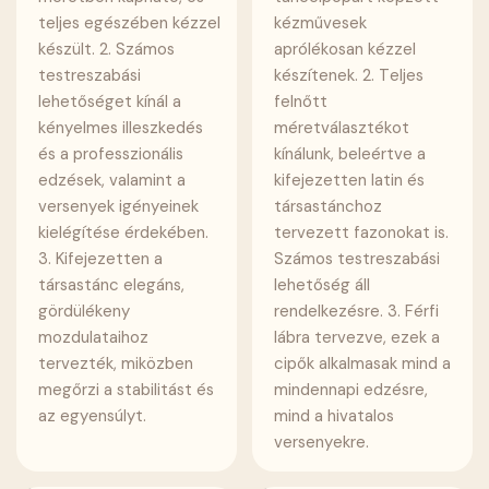
teljes egészében kézzel
kézművesek
készült. 2. Számos
aprólékosan kézzel
testreszabási
készítenek. 2. Teljes
lehetőséget kínál a
felnőtt
kényelmes illeszkedés
méretválasztékot
és a professzionális
kínálunk, beleértve a
edzések, valamint a
kifejezetten latin és
versenyek igényeinek
társastánchoz
kielégítése érdekében.
tervezett fazonokat is.
3. Kifejezetten a
Számos testreszabási
társastánc elegáns,
lehetőség áll
gördülékeny
rendelkezésre. 3. Férfi
mozdulataihoz
lábra tervezve, ezek a
tervezték, miközben
cipők alkalmasak mind a
megőrzi a stabilitást és
mindennapi edzésre,
az egyensúlyt.
mind a hivatalos
versenyekre.