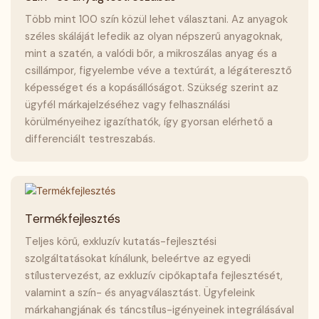
Több mint 100 szín közül lehet választani. Az anyagok
széles skáláját lefedik az olyan népszerű anyagoknak,
mint a szatén, a valódi bőr, a mikroszálas anyag és a
csillámpor, figyelembe véve a textúrát, a légáteresztő
képességet és a kopásállóságot. Szükség szerint az
ügyfél márkajelzéséhez vagy felhasználási
körülményeihez igazíthatók, így gyorsan elérhető a
differenciált testreszabás.
Termékfejlesztés
Teljes körű, exkluzív kutatás-fejlesztési
szolgáltatásokat kínálunk, beleértve az egyedi
stílustervezést, az exkluzív cipőkaptafa fejlesztését,
valamint a szín- és anyagválasztást. Ügyfeleink
márkahangjának és táncstílus-igényeinek integrálásával