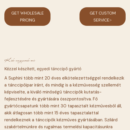
GET WHOLESALE
GET CUSTOM
PRICING
SERVICE>
Kik vagyunk mi
Kézzel készített, egyedi tánccipő gyártó
A Suphini több mint 20 éves elkötelezettséggel rendelkezik
a tánccipőipar iránt, és mindig is a kézművesség szellemét
képviselte, a kiváló minőségű tánccipők kutatás-
fejlesztésére és gyártására összpontosítva. Fő
gyártócsapatunk több mint 30 tapasztalt kézművesből áll,
akik átlagosan több mint 15 éves tapasztalattal
rendelkeznek a tánccipők kézműves gyártásában. Szilárd
szakértelmünkre és rugalmas termelési kapacitásunkra