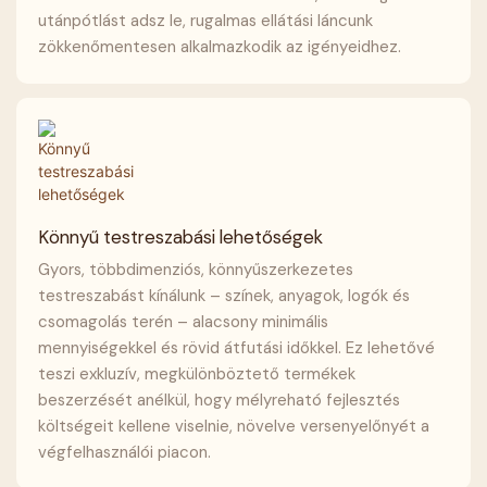
utánpótlást adsz le, rugalmas ellátási láncunk
zökkenőmentesen alkalmazkodik az igényeidhez.
Könnyű testreszabási lehetőségek
Gyors, többdimenziós, könnyűszerkezetes
testreszabást kínálunk – színek, anyagok, logók és
csomagolás terén – alacsony minimális
mennyiségekkel és rövid átfutási időkkel. Ez lehetővé
teszi exkluzív, megkülönböztető termékek
beszerzését anélkül, hogy mélyreható fejlesztés
költségeit kellene viselnie, növelve versenyelőnyét a
végfelhasználói piacon.