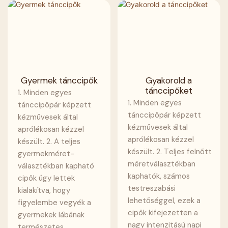
Gyermek tánccipők
Gyakorold a
tánccipőket
1. Minden egyes
1. Minden egyes
tánccipőpár képzett
tánccipőpár képzett
kézművesek által
kézművesek által
aprólékosan kézzel
aprólékosan kézzel
készült. 2. A teljes
készült. 2. Teljes felnőtt
gyermekméret-
méretválasztékban
választékban kapható
kaphatók, számos
cipők úgy lettek
testreszabási
kialakítva, hogy
lehetőséggel, ezek a
figyelembe vegyék a
cipők kifejezetten a
gyermekek lábának
nagy intenzitású napi
természetes