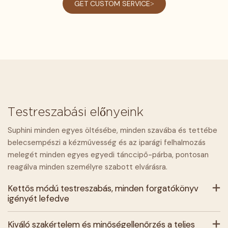
GET CUSTOM SERVICE>
Testreszabási előnyeink
Suphini minden egyes öltésébe, minden szavába és tettébe
belecsempészi a kézművesség és az iparági felhalmozás
melegét minden egyes egyedi tánccipő-párba, pontosan
reagálva minden személyre szabott elvárásra.
Kettős módú testreszabás, minden forgatókönyv
igényét lefedve
Kiváló szakértelem és minőségellenőrzés a teljes