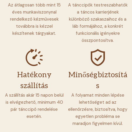
Az átlagosan több mint 15
A tánccipők testreszabhatók
éves munkaviszonynal
a táncos karrierjének
rendelkező kézművesek
különböző szakaszaihoz és a
továbbra is kézzel
láb formájához, a konkrét
készítenek tárgyakat.
funkcionális igényekre
összpontosítva.
Hatékony
Minőségbiztosítá
szállítás
s
A szállítás akár 15 napon belül
A folyamat minden lépése
is elvégezhető, minimum 40
lehetőséget ad az
pár tánccipő rendelése
ellenőrzésre, biztosítva, hogy
esetén.
egyetlen probléma se
maradjon figyelmen kívül.