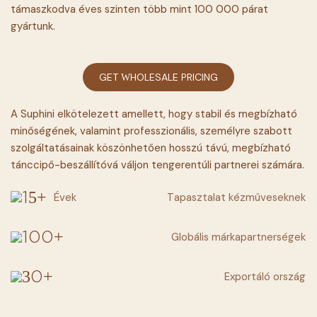
támaszkodva éves szinten több mint 100 000 párat
gyártunk.
GET WHOLESALE PRICING
A Suphini elkötelezett amellett, hogy stabil és megbízható
minőségének, valamint professzionális, személyre szabott
szolgáltatásainak köszönhetően hosszú távú, megbízható
tánccipő-beszállítóvá váljon tengerentúli partnerei számára.
Évek
Tapasztalat kézműveseknek
15+
Globális márkapartnerségek
100+
Exportáló ország
30+