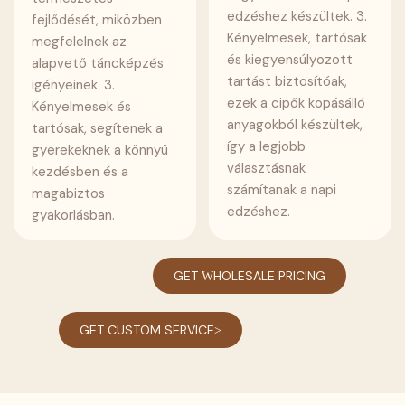
edzéshez készültek. 3.
fejlődését, miközben
Kényelmesek, tartósak
megfelelnek az
és kiegyensúlyozott
alapvető táncképzés
tartást biztosítóak,
igényeinek. 3.
ezek a cipők kopásálló
Kényelmesek és
anyagokból készültek,
tartósak, segítenek a
így a legjobb
gyerekeknek a könnyű
választásnak
kezdésben és a
számítanak a napi
magabiztos
edzéshez.
gyakorlásban.
GET WHOLESALE PRICING
GET CUSTOM SERVICE>