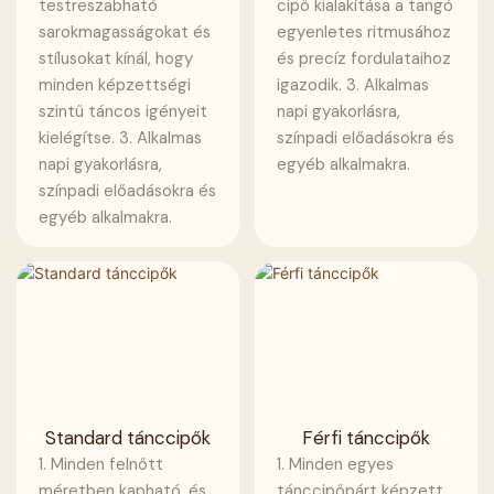
testreszabható
cipő kialakítása a tangó
sarokmagasságokat és
egyenletes ritmusához
stílusokat kínál, hogy
és precíz fordulataihoz
minden képzettségi
igazodik. 3. Alkalmas
szintű táncos igényeit
napi gyakorlásra,
kielégítse. 3. Alkalmas
színpadi előadásokra és
napi gyakorlásra,
egyéb alkalmakra.
színpadi előadásokra és
egyéb alkalmakra.
Standard tánccipők
Férfi tánccipők
1. Minden felnőtt
1. Minden egyes
méretben kapható, és
tánccipőpárt képzett